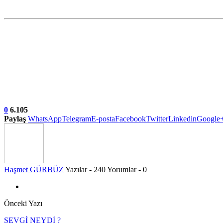
0
6.105
Paylaş
WhatsApp
Telegram
E-posta
Facebook
Twitter
Linkedin
Google
Haşmet GÜRBÜZ
Yazılar - 240
Yorumlar - 0
Önceki Yazı
SEVGİ NEYDİ ?