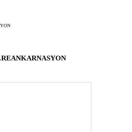
SYON
AK…REANKARNASYON