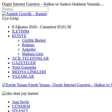
Özgür İnternet Gazetesi – Halkın ve Sadece Haklının Yanında…
Üye Girişi
8 Ağustos 2026 - Cumartesi 05:01:38
İLETİŞİM
KÜNYE
Gizlilik İlkeleri
Reklam
Anketler
Mağaza Giriş
ACİL TELEFONLAR
GAZETELER
Yerel Gazeteler
MEDYA LİNKLERİ
YAZARLAR
Egede Yaşam - Özgür İnternet Gazetesi – Halkın ve
Ana Sayfa
GÜNDEM
SİYASET