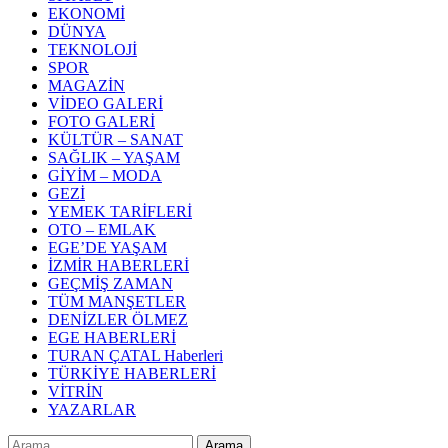
EKONOMİ
DÜNYA
TEKNOLOJİ
SPOR
MAGAZİN
VİDEO GALERİ
FOTO GALERİ
KÜLTÜR – SANAT
SAĞLIK – YAŞAM
GİYİM – MODA
GEZİ
YEMEK TARİFLERİ
OTO – EMLAK
EGE’DE YAŞAM
İZMİR HABERLERİ
GEÇMİŞ ZAMAN
TÜM MANŞETLER
DENİZLER ÖLMEZ
EGE HABERLERİ
TURAN ÇATAL Haberleri
TÜRKİYE HABERLERİ
VİTRİN
YAZARLAR