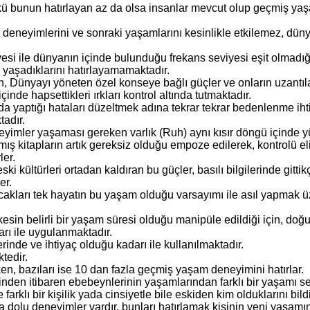
ü bunun hatırlayan az da olsa insanlar mevcut olup geçmiş yaşam
nun deneyimlerini ve sonraki yaşamlarını kesinlikle etkilemez, düny
i ile dünyanın içinde bulunduğu frekans seviyesi eşit olmadığı ic
i yaşadıklarını hatırlayamamaktadır.
̧in, Dünyayı yöneten özel konseye bağlı güçler ve onların uzant
i içinde hapsettikleri ırkları kontrol altında tutmaktadır.
da yaptığı hataları düzeltmek adına tekrar tekrar bedenlenme ih
tadır.
imler yaşaması gereken varlık (Ruh) aynı kısır döngü içinde yü
ılmış kitapların artık gereksiz olduğu empoze edilerek, kontrolü e
ler.
 eski kültürleri ortadan kaldıran bu güçler, basılı bilgilerinde gi
er.
cakları tek hayatın bu yaşam olduğu varsayımı ile asıl yapmak üzere
 belirli bir yaşam süresi olduğu manipüle edildiği için, doğ
̧arı ile uygulanmaktadır.
, yerinde ve ihtiyaç olduğu kadarı ile kullanılmaktadır.
tedir.
en, bazıları ise 10 dan fazla geçmiş yaşam deneyimini hatırlar.
inden itibaren ebebeynlerinin yaşamlarından farklı bir yaşamı sec
arklı bir kişilik yada cinsiyetle bile eskiden kim olduklarını bild
a dolu deneyimler vardır, bunları hatırlamak kişinin yeni yaşam