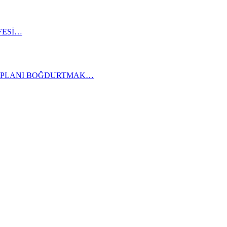
ESİ…
KAPLANI BOĞDURTMAK…