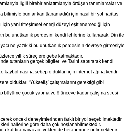
larıyla ilgili birebir anlatımlarıyla örtüşen tanımlamalar ve
a bilimiyle bunlar kanıtlanamadığı için nasıl bir yol haritası
̧in yani titreşimsel enerji düzeyi eşitlenemediği için
ıları bu unutkanlık perdesini kendi lehlerine kullanarak, Din ile
tiyacı ne yazık ki bu unutkanlık perdesinin devreye girmesiyle
zlerce yıllık süreçlere gebe kalmaktadır.
linde tutanların gerçek bilgileri ve Tarihi saptırarak kendi
ttikçe kaybolmasına sebep oldukları için internet ağına kendi
 oldukları ‘Yükseliş’ çalışmalarını gerektiği gibi
up büyüme çocuk yapma ve ölünceye kadar çalışma stresi
̧erek önceki deneyimlerinden farklı bir yol seçebilmektedir.
ikleri hallerine göre daha çok hoşlanabilmektedir.
ında kaldıramayacağı yükleri de beraberinde getirmektedir.