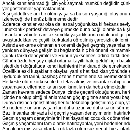
Ancak kanıtlanamadığı için yok saymak mümkün değildir, çünk
yer gösterimler yapmaktadırlar.
Kişi şiddetli ve ani bir ölüm yaşarsa bu son yaşadığı olay o
izleneceği de henüz bilinmemektedir.
2.derece kanıtlar var olsa da, astral yoğunlukta ki frekans seviyes
‘unutkanlık perdesi’ devreye girmekte buna bağlı olarak da kiş
İnsanların zihinleri ancak şimdiki yaşadıklarına odaklandığı ic
uyuşturdukları ve çeşitli korkularla öğretilmiş çaresizlik ikilem
Aslında enkarne olmanın en önemli değeri geçmiş yaşamların
yeniden dünyaya gelişin bu bağlamda hiç bir önemi kalmamak
Çünkü farklı deneyimler ve Ruhun yükselmesi adına farklı deney
Günümüzde her şey dijital ortama kayıtlı hale geldiği için bas
istedikleri doğrultuda kendi tarihlerini Halklara dikte etmektedir
Özellikle eski kuşakların olayları yanlış hatırladıkları yönünde
uydurdukları tarihi, başıboş özensiz metinlerle salıvermektedirl
Herkeste ölüm korkusu ile bir telaş almış ve insanlar sahip ola
yapamayıp, ellerinde kalan son kırıntıları da heba etmektedir.
Zaman kavramı sadece Dünya içinde geçerli olduğundan, herkesin
içinde ne olup bittiğini anlamadan göçüp gitme senaryosu bas
Dünya dışında geliştirilmiş her tür teknoloji geliştirilmiş olup
Bu nedenle onların yaşamları daha uzun ve daha sakin sürmek
Bazı insanlar bir yada iki geçmiş yaşam deneyimlerini hatırlark
Geçmiş yaşam deneyimlerini hatırlayanlar, çocukluk dönemler
Geçmiş yaşamlarını tam olarak hatırlayanlar, yeni bedenlerinde f
Ancak geçmiş yaşamlarda çok fazla olumsuz negatif ve acılarl