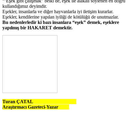
“‘Eşek gibi çalışmak” belki de, eşek ile alakalı söylenen en doğru
kullandığımız deyimdir.
Eşekler, insanlarla ve diğer hayvanlarla iyi iletişim kurarlar.
Eşekler, kendilerine yapılan iyiliği de kötülüğü de unutmazlar.
Bu nedenlerledir ki bazı insanlara “eşek” demek, eşeklere
yapılmış bir HAKARET demektir.
Turan ÇATAL
Araştırmacı Gazeteci-Yazar