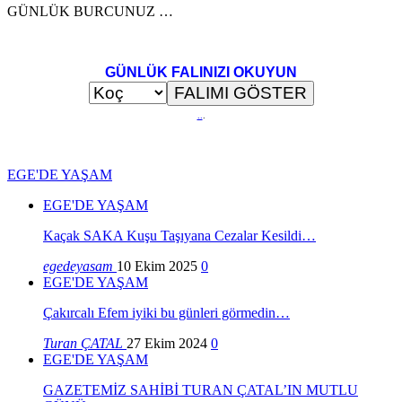
GÜNLÜK BURCUNUZ …
GÜNLÜK FALINIZI OKUYUN
..
.
EGE'DE YAŞAM
EGE'DE YAŞAM
Kaçak SAKA Kuşu Taşıyana Cezalar Kesildi…
egedeyasam
10 Ekim 2025
0
EGE'DE YAŞAM
Çakırcalı Efem iyiki bu günleri görmedin…
Turan ÇATAL
27 Ekim 2024
0
EGE'DE YAŞAM
GAZETEMİZ SAHİBİ TURAN ÇATAL’IN MUTLU