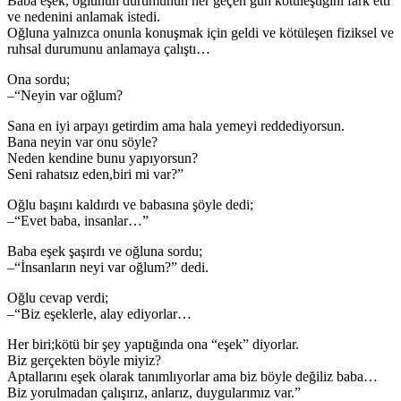
Baba eşek, oğlunun durumunun her geçen gün kötüleştiğini fark etti
ve nedenini anlamak istedi.
Oğluna yalnızca onunla konuşmak için geldi ve kötüleşen fiziksel ve
ruhsal durumunu anlamaya çalıştı…
Ona sordu;
–“Neyin var oğlum?
Sana en iyi arpayı getirdim ama hala yemeyi reddediyorsun.
Bana neyin var onu söyle?
Neden kendine bunu yapıyorsun?
Seni rahatsız eden,biri mi var?”
Oğlu başını kaldırdı ve babasına şöyle dedi;
–“Evet baba, insanlar…”
Baba eşek şaşırdı ve oğluna sordu;
–“İnsanların neyi var oğlum?” dedi.
Oğlu cevap verdi;
–“Biz eşeklerle, alay ediyorlar…
Her biri;kötü bir şey yaptığında ona “eşek” diyorlar.
Biz gerçekten böyle miyiz?
Aptallarını eşek olarak tanımlıyorlar ama biz böyle değiliz baba…
Biz yorulmadan çalışırız, anlarız, duygularımız var.”