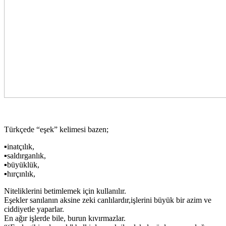
Türkçede “eşek” kelimesi bazen;
▪inatçılık,
▪saldırganlık,
▪büyüklük,
▪hırçınlık,
Niteliklerini betimlemek için kullanılır.
Eşekler sanılanın aksine zeki canlılardır,işlerini büyük bir azim ve
ciddiyetle yaparlar.
En ağır işlerde bile, burun kıvırmazlar.