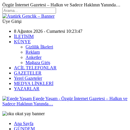
Özgür İnternet Gazetesi – Halkın ve Sadece Haklının Yanında…
Üye Girişi
8 Ağustos 2026 - Cumartesi 10:23:47
İLETİŞİM
KÜNYE
Gizlilik İlkeleri
Reklam
Anketler
Mağaza Giriş
ACİL TELEFONLAR
GAZETELER
Yerel Gazeteler
MEDYA LİNKLERİ
YAZARLAR
Egede Yaşam - Özgür İnternet Gazetesi – Halkın ve
Sadece Haklının Yanında…
Ana Sayfa
GÜNDEM