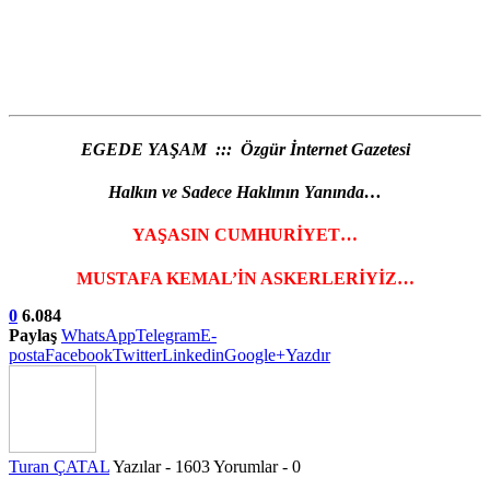
EGEDE YAŞAM ::: Özgür İnternet Gazetesi
Halkın ve Sadece Haklının Yanında…
YAŞASIN CUMHURİYET…
MUSTAFA KEMAL’İN ASKERLERİYİZ…
0
6.084
Paylaş
WhatsApp
Telegram
E-
posta
Facebook
Twitter
Linkedin
Google+
Yazdır
Turan ÇATAL
Yazılar - 1603
Yorumlar - 0