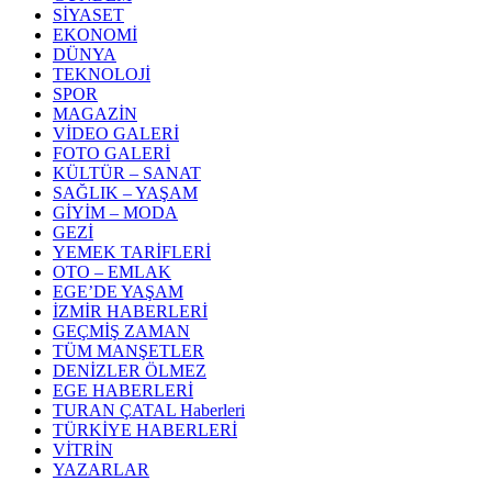
SİYASET
EKONOMİ
DÜNYA
TEKNOLOJİ
SPOR
MAGAZİN
VİDEO GALERİ
FOTO GALERİ
KÜLTÜR – SANAT
SAĞLIK – YAŞAM
GİYİM – MODA
GEZİ
YEMEK TARİFLERİ
OTO – EMLAK
EGE’DE YAŞAM
İZMİR HABERLERİ
GEÇMİŞ ZAMAN
TÜM MANŞETLER
DENİZLER ÖLMEZ
EGE HABERLERİ
TURAN ÇATAL Haberleri
TÜRKİYE HABERLERİ
VİTRİN
YAZARLAR