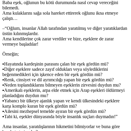
Baba eşek, oğlunun bu kötü durumunda nasıl cevap vereceğini
bilemedi.
Ama kulaklarını sağa sola hareket ettirerek oğlunu ikna etmeye
çalıştı…
–“Oğlum, insanlar Allah tarafından yaratılmış ve diğer yaratıklardan
üstün kılınmışlardır.
Ama kendilerine çok zarar verdiler ve bize, eşeklere de zarar
vermeye başladılar!
Örneğin;
▪Hayatında kardeşinin parasını çalan bir eşek gördün mü?
▪Diğer eşeklere sadece zayıf oldukları veya söylediklerini
beğenmedikleri için işkence eden bir eşek gördün mü?
▪Renk, cinsiyet ve dil ayrımcılığı yapan bir eşek gördün mü?
▪Neden toplandıklarını bilmeyen eşeklerin zirvesini duydun mu?
▪Amerikalı eşeklerin, arpa elde etmek için Arap eşekleri öldürmeyi
planladığını duydun mu?
▪Yabancı bir ülkeye ajanlık yapan ve kendi ülkesindeki eşeklere
karşı komplo kuran bir eşek gördün mü?
▪Ailesini mezhepsel temelde ayıran bir eşek gördün mü?
▪Tabi ki, eşekler dünyasında böyle insanlık suçları duymadın!”
Ama insanlar, yaratılışlarının hikmetini bilmiyorlar ve buna göre