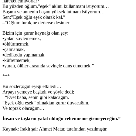
hareket etmiyorlar?
Bu yüzden oğlum,”eşek” aklını kullanmanı istiyorum…
Başımı ve annenin başını yüksek tutmanı istiyorum…
Sen;”Eşek oğlu eşek olarak kal.”
–“Oğlum bırak,ne derlerse desinler.
Bizim için gurur kaynağı olan şey;
▪yalan söylememek,
▪öldürmemek,
▪çalmamak,
▪dedikodu yapmamak,
▪küfretmemek,
▪yaralı, ölüler arasında sevinçle dans etmemek.”
***
Bu sözler;oğul eşeği etkiledi…
Arpayı yemeye başladı ve şöyle dedi;
–“Evet baba, senin gibi kalacağım.
“Eşek oğlu eşek” olmaktan gurur duyacağım.
Ve toprak olacağım…
İnsan ve taşların yakıt olduğu cehenneme girmeyeceğim.”
Kaynak: Iraklı şair Ahmet Matar, tarafından yazılmıştır.