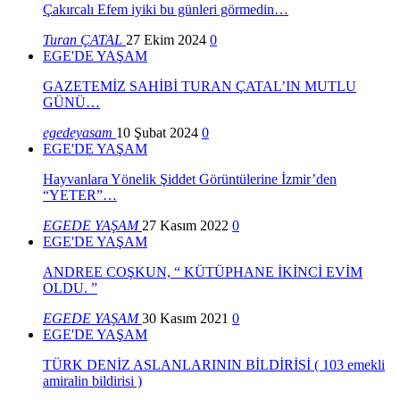
Çakırcalı Efem iyiki bu günleri görmedin…
Turan ÇATAL
27 Ekim 2024
0
EGE'DE YAŞAM
GAZETEMİZ SAHİBİ TURAN ÇATAL’IN MUTLU
GÜNÜ…
egedeyasam
10 Şubat 2024
0
EGE'DE YAŞAM
Hayvanlara Yönelik Şiddet Görüntülerine İzmir’den
“YETER”…
EGEDE YAŞAM
27 Kasım 2022
0
EGE'DE YAŞAM
ANDREE COŞKUN, “ KÜTÜPHANE İKİNCİ EVİM
OLDU. ”
EGEDE YAŞAM
30 Kasım 2021
0
EGE'DE YAŞAM
TÜRK DENİZ ASLANLARININ BİLDİRİSİ ( 103 emekli
amiralin bildirisi )