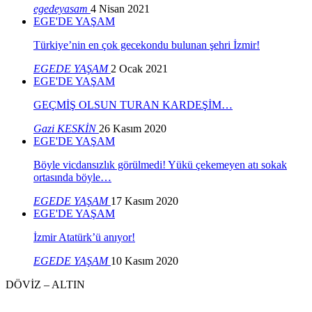
egedeyasam
4 Nisan 2021
EGE'DE YAŞAM
Türkiye’nin en çok gecekondu bulunan şehri İzmir!
EGEDE YAŞAM
2 Ocak 2021
EGE'DE YAŞAM
GEÇMİŞ OLSUN TURAN KARDEŞİM…
Gazi KESKİN
26 Kasım 2020
EGE'DE YAŞAM
Böyle vicdansızlık görülmedi! Yükü çekemeyen atı sokak
ortasında böyle…
EGEDE YAŞAM
17 Kasım 2020
EGE'DE YAŞAM
İzmir Atatürk’ü anıyor!
EGEDE YAŞAM
10 Kasım 2020
DÖVİZ – ALTIN