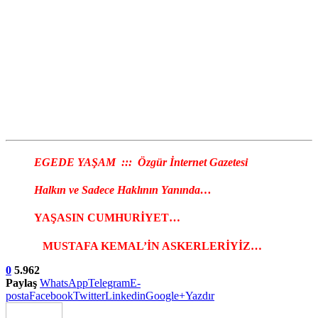
EGEDE YAŞAM ::: Özgür İnternet Gazetesi
Halkın ve Sadece Haklının Yanında…
YAŞASIN CUMHURİYET…
MUSTAFA KEMAL’İN ASKERLERİYİZ…
0
5.962
Paylaş
WhatsApp
Telegram
E-
posta
Facebook
Twitter
Linkedin
Google+
Yazdır