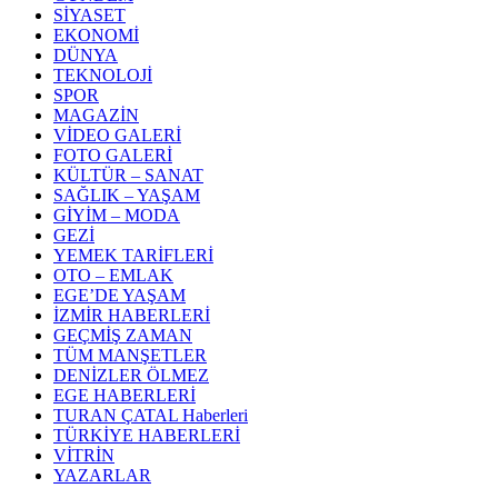
SİYASET
EKONOMİ
DÜNYA
TEKNOLOJİ
SPOR
MAGAZİN
VİDEO GALERİ
FOTO GALERİ
KÜLTÜR – SANAT
SAĞLIK – YAŞAM
GİYİM – MODA
GEZİ
YEMEK TARİFLERİ
OTO – EMLAK
EGE’DE YAŞAM
İZMİR HABERLERİ
GEÇMİŞ ZAMAN
TÜM MANŞETLER
DENİZLER ÖLMEZ
EGE HABERLERİ
TURAN ÇATAL Haberleri
TÜRKİYE HABERLERİ
VİTRİN
YAZARLAR