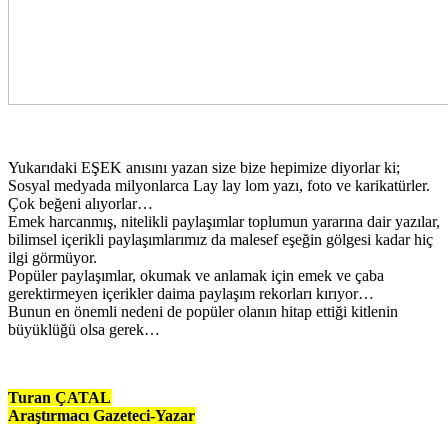
Yukarıdaki EŞEK anısını yazan size bize hepimize diyorlar ki;
Sosyal medyada milyonlarca Lay lay lom yazı, foto ve karikatürler.
Çok beğeni alıyorlar…
Emek harcanmış, nitelikli paylaşımlar toplumun yararına dair yazılar,
bilimsel içerikli paylaşımlarımız da malesef eşeğin gölgesi kadar hiç
ilgi görmüyor.
Popüler paylaşımlar, okumak ve anlamak için emek ve çaba
gerektirmeyen içerikler daima paylaşım rekorları kırıyor…
Bunun en önemli nedeni de popüler olanın hitap ettiği kitlenin
büyüklüğü olsa gerek…
Turan ÇATAL
Araştırmacı Gazeteci-Yazar