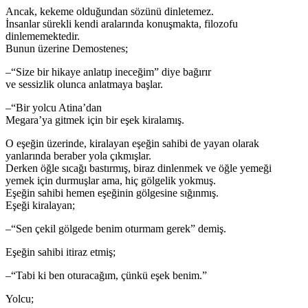
Ancak, kekeme olduğundan sözünü dinletemez.
İnsanlar sürekli kendi aralarında konuşmakta, filozofu
dinlememektedir.
Bunun üzerine Demostenes;
–“Size bir hikaye anlatıp ineceğim” diye bağırır
ve sessizlik olunca anlatmaya başlar.
–“Bir yolcu Atina’dan
Megara’ya gitmek için bir eşek kiralamış.
O eşeğin üzerinde, kiralayan eşeğin sahibi de yayan olarak
yanlarında beraber yola çıkmışlar.
Derken öğle sıcağı bastırmış, biraz dinlenmek ve öğle yemeği
yemek için durmuşlar ama, hiç gölgelik yokmuş.
Eşeğin sahibi hemen eşeğinin gölgesine sığınmış.
Eşeği kiralayan;
–“Sen çekil gölgede benim oturmam gerek” demiş.
Eşeğin sahibi itiraz etmiş;
–“Tabi ki ben oturacağım, çünkü eşek benim.”
Yolcu;