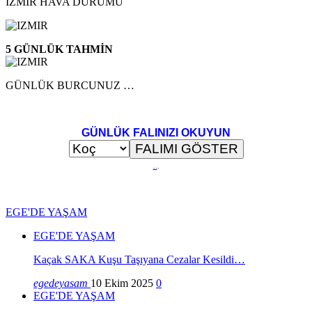
İZMİR HAVA DURUMU
5 GÜNLÜK TAHMİN
GÜNLÜK BURCUNUZ …
GÜNLÜK FALINIZI OKUYUN
..
.
EGE'DE YAŞAM
EGE'DE YAŞAM
Kaçak SAKA Kuşu Taşıyana Cezalar Kesildi…
egedeyasam
10 Ekim 2025
0
EGE'DE YAŞAM