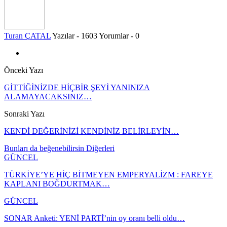
Turan ÇATAL
Yazılar - 1603
Yorumlar - 0
Önceki Yazı
GİTTİĞİNİZDE HİÇBİR ŞEYİ YANINIZA
ALAMAYACAKSINIZ…
Sonraki Yazı
KENDİ DEĞERİNİZİ KENDİNİZ BELİRLEYİN…
Bunları da beğenebilirsin
Diğerleri
GÜNCEL
TÜRKİYE’YE HİÇ BİTMEYEN EMPERYALİZM : FAREYE
KAPLANI BOĞDURTMAK…
GÜNCEL
SONAR Anketi: YENİ PARTİ’nin oy oranı belli oldu…