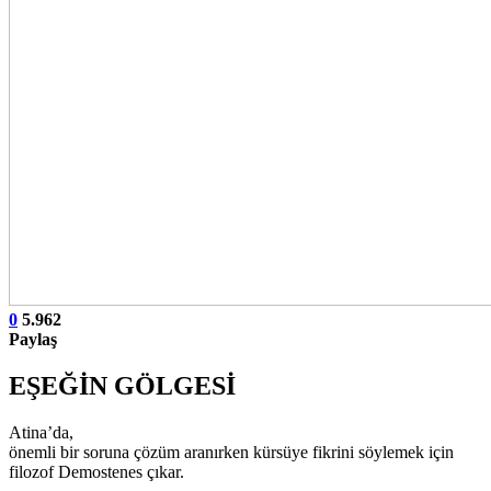
0
5.962
Paylaş
EŞEĞİN GÖLGESİ
Atina’da,
önemli bir soruna çözüm aranırken kürsüye fikrini söylemek için
filozof Demostenes çıkar.