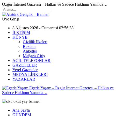
Özgür İnternet Gazetesi – Halkın ve Sadece Haklının Yanında…
Üye Girişi
8 Ağustos 2026 - Cumartesi 02:56:38
İLETİŞİM
KÜNYE
Gizlilik İlkeleri
Reklam
Anketler
Mağaza Giriş
ACİL TELEFONLAR
GAZETELER
Yerel Gazeteler
MEDYA LİNKLERİ
YAZARLAR
Egede Yaşam - Özgür İnternet Gazetesi – Halkın ve
Sadece Haklının Yanında…
Ana Sayfa
GÜNDEM