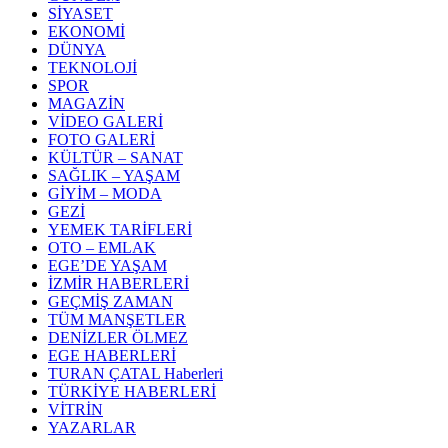
SİYASET
EKONOMİ
DÜNYA
TEKNOLOJİ
SPOR
MAGAZİN
VİDEO GALERİ
FOTO GALERİ
KÜLTÜR – SANAT
SAĞLIK – YAŞAM
GİYİM – MODA
GEZİ
YEMEK TARİFLERİ
OTO – EMLAK
EGE’DE YAŞAM
İZMİR HABERLERİ
GEÇMİŞ ZAMAN
TÜM MANŞETLER
DENİZLER ÖLMEZ
EGE HABERLERİ
TURAN ÇATAL Haberleri
TÜRKİYE HABERLERİ
VİTRİN
YAZARLAR