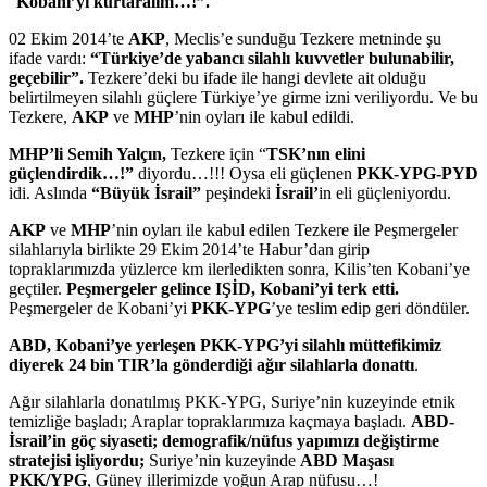
“
Kobani’yi kurtaralım…!”.
02 Ekim 2014’te
AKP
, Meclis’e sunduğu Tezkere metninde şu
ifade vardı:
“Türkiye’de yabancı silahlı kuvvetler bulunabilir,
geçebilir”.
Tezkere’deki bu ifade ile hangi devlete ait olduğu
belirtilmeyen silahlı güçlere Türkiye’ye girme izni veriliyordu. Ve bu
Tezkere,
AKP
ve
MHP
’nin oyları ile kabul edildi.
MHP’li Semih Yalçın,
Tezkere için “
TSK’nın elini
güçlendirdik…!”
diyordu…!!! Oysa eli güçlenen
PKK-YPG-PYD
idi. Aslında
“Büyük İsrail”
peşindeki
İsrail’
in eli güçleniyordu.
AKP
ve
MHP
’nin oyları ile kabul edilen Tezkere ile Peşmergeler
silahlarıyla birlikte 29 Ekim 2014’te Habur’dan girip
topraklarımızda yüzlerce km ilerledikten sonra, Kilis’ten Kobani’ye
geçtiler.
Peşmergeler gelince IŞİD, Kobani’yi terk etti.
Peşmergeler de Kobani’yi
PKK-YPG
’ye teslim edip geri döndüler.
ABD, Kobani’ye yerleşen PKK-YPG’yi silahlı müttefikimiz
diyerek 24 bin TIR’la gönderdiği ağır silahlarla donattı
.
Ağır silahlarla donatılmış PKK-YPG, Suriye’nin kuzeyinde etnik
temizliğe başladı; Araplar topraklarımıza kaçmaya başladı.
ABD-
İsrail’in
göç siyaseti; demografik/nüfus yapımızı değiştirme
stratejisi işliyordu;
Suriye’nin kuzeyinde
ABD Maşası
PKK/YPG
, Güney illerimizde yoğun Arap nüfusu…!