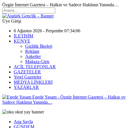
Özgür İnternet Gazetesi – Halkın ve Sadece Haklının Yanında…
Üye Girişi
6 Ağustos 2026 - Perşembe 07:34:06
İLETİŞİM
KÜNYE
Gizlilik İlkeleri
Reklam
Anketler
Mağaza Giriş
ACİL TELEFONLAR
GAZETELER
Yerel Gazeteler
MEDYA LİNKLERİ
YAZARLAR
Egede Yaşam - Özgür İnternet Gazetesi – Halkın ve
Sadece Haklının Yanında…
Ana Sayfa
GÜNDEM