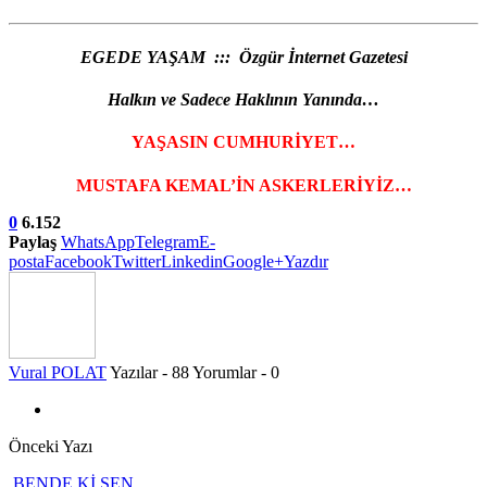
EGEDE YAŞAM ::: Özgür İnternet Gazetesi
Halkın ve Sadece Haklının Yanında…
YAŞASIN CUMHURİYET…
MUSTAFA KEMAL’İN ASKERLERİYİZ…
0
6.152
Paylaş
WhatsApp
Telegram
E-
posta
Facebook
Twitter
Linkedin
Google+
Yazdır
Vural POLAT
Yazılar - 88
Yorumlar - 0
Önceki Yazı
BENDE Kİ SEN