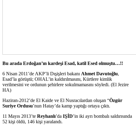
Bu arada Erdoğan’ın kardeşi Esad, katil Esed olmuştu…!!
6 Nisan 2011’de AKP’li Dışişleri bakanı
Ahmet Davutoğlu
,
Esad’la görüştü; OHAL’in kaldırılmasını, Kürtlere kimlik
verilmesini ve ordunun şehirlere sokulmamasını söyledi. (El Jezire
HA)
Haziran-2012’de El Kaide ve El Nusracılardan oluşan “
Özgür
Suriye Ordusu
’nun Hatay’da kamp yaptığı ortaya çıktı.
11 Mayıs 2013’te
Reyhanlı
’da
IŞİD
’in iki ayrı bombalı saldırısında
52 kişi öldü, 146 kişi yaralandı.