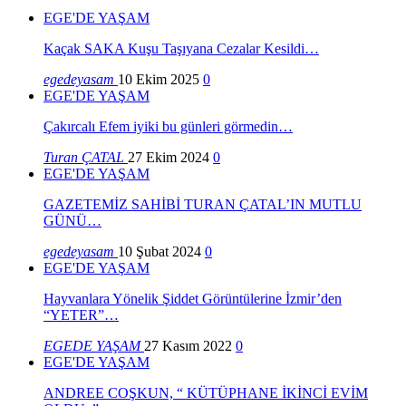
EGE'DE YAŞAM
Kaçak SAKA Kuşu Taşıyana Cezalar Kesildi…
egedeyasam
10 Ekim 2025
0
EGE'DE YAŞAM
Çakırcalı Efem iyiki bu günleri görmedin…
Turan ÇATAL
27 Ekim 2024
0
EGE'DE YAŞAM
GAZETEMİZ SAHİBİ TURAN ÇATAL’IN MUTLU
GÜNÜ…
egedeyasam
10 Şubat 2024
0
EGE'DE YAŞAM
Hayvanlara Yönelik Şiddet Görüntülerine İzmir’den
“YETER”…
EGEDE YAŞAM
27 Kasım 2022
0
EGE'DE YAŞAM
ANDREE COŞKUN, “ KÜTÜPHANE İKİNCİ EVİM