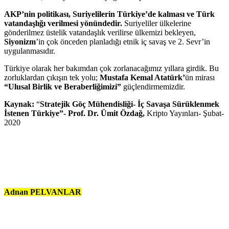
AKP’nin politikası, Suriyelilerin Türkiye’de kalması ve Türk
vatandaşlığı verilmesi yönündedir.
Suriyeliler ülkelerine
gönderilmez üstelik vatandaşlık verilirse ülkemizi bekleyen,
Siyonizm
’in çok önceden planladığı etnik iç savaş ve 2. Sevr’in
uygulanmasıdır.
Türkiye olarak her bakımdan çok zorlanacağımız yıllara girdik. Bu
zorluklardan çıkışın tek yolu;
Mustafa Kemal Atatürk’
ün mirası
“Ulusal Birlik ve Beraberliğimizi”
güçlendirmemizdir.
Kaynak:
“
Stratejik Göç Mühendisliği- İç Savaşa Sürüklenmek
İstenen Türkiye”- Prof. Dr. Ümit Özdağ,
Kripto Yayınları- Şubat-
2020
Adnan PELVANLAR