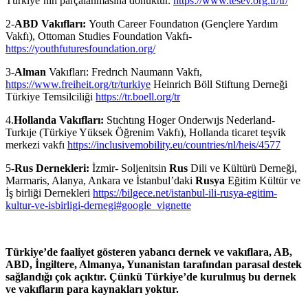
Türkiye’nin parçalanmasına dönüktür.
https://www.tesev.org.tr/tr/
2-
ABD Vakıfları:
Youth Career Foundatıon (Gençlere Yardım
Vakfı), Ottoman Studies Foundation Vakfı-
https://youthfuturesfoundation.org/
3-
Alman
Vakıfları: Fredrıch Naumann Vakfı,
https://www.freiheit.org/tr/turkiye
Heinrich Böll Stiftung Derneği
Türkiye Temsilciliği
https://tr.boell.org/tr
4.
Hollanda Vakıfları:
Stıchtıng Hoger Onderwıjs Nederland-
Turkıje (Türkiye Yüksek Öğrenim Vakfı), Hollanda ticaret teşvik
merkezi vakfı
https://inclusivemobility.eu/countries/nl/heis/4577
5-
Rus Dernekleri:
İzmir- Soljenitsin
Rus
Dili ve Kültürü Derneği,
Marmaris, Alanya, Ankara ve İstanbul’daki
Rusya
Eğitim Kültür ve
İş birliği Dernekleri
https://bilgece.net/istanbul-ili-rusya-egitim-
kultur-ve-isbirligi-dernegi#google_vignette
Türkiye’de faaliyet gösteren yabancı dernek ve vakıflara, AB,
ABD, İngiltere, Almanya, Yunanistan tarafından parasal destek
sağlandığı çok açıktır. Çünkü Türkiye’de kurulmuş bu dernek
ve vakıfların para kaynakları yoktur.