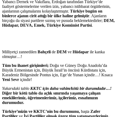
Yabancı Dernek ve Vakıflara, Erdoğan tarafından Türkiye’de
faaliyet göstermelerine verilen izin, yabancı istihbarat örgütlerinin,
ajanlarının çalışmalarını kolaylaştırmıştır.
Türkiye bugün on
binlerce ajanın cirit attığı bir ülke haline gelmiştir
. Ajanların
birçoğu da siyasi partilere sızmış ve pusuda beklemektedirler;
DEM,
Hüdapar, DEVA, Emek, Türkiye Komünist Partisi
.
Milliyetçi zannedilen
Bahçeli
de
DEM
ve
Hüdapar
ile kanka
olmuştur…!
Tüm bu ihanet girişimleri;
Doğu ve Güney Doğu Anadolu’da
Büyük Ermenistan için, Büyük İsrail’in öncüsü Kürdistanı için,
Karadeniz Bölgesinde Pontus için, Ege’de Yunan içindir…! Kısaca
Yeni Sevr
içindir!
Yukarıdaki tablo
KKTC için daha vahim/kötü bir durumdadır…!
Diğer bir kötü tablo da açlık sınırında yaşamaya çalışan
emeklilerimiz, öğretmenlerimiz, işçilerimiz, esnafımızın
durumudur.
Türkiye’mizin ve KKTC’nin bu durumunu,
başta
Zafer
Partililer
ve
İyi Partililer olmak üzere tüm vatanseverlerimiz,