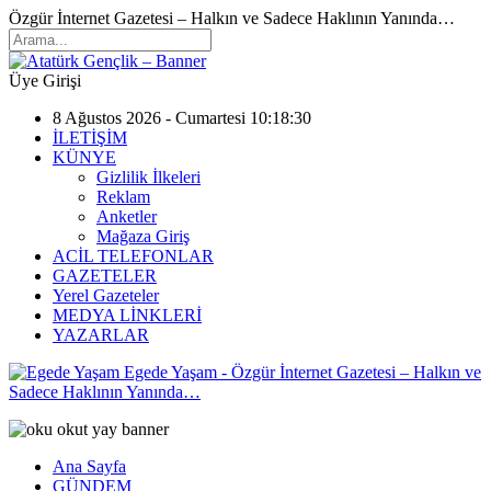
Özgür İnternet Gazetesi – Halkın ve Sadece Haklının Yanında…
Üye Girişi
8 Ağustos 2026 - Cumartesi 10:18:30
İLETİŞİM
KÜNYE
Gizlilik İlkeleri
Reklam
Anketler
Mağaza Giriş
ACİL TELEFONLAR
GAZETELER
Yerel Gazeteler
MEDYA LİNKLERİ
YAZARLAR
Egede Yaşam - Özgür İnternet Gazetesi – Halkın ve
Sadece Haklının Yanında…
Ana Sayfa
GÜNDEM