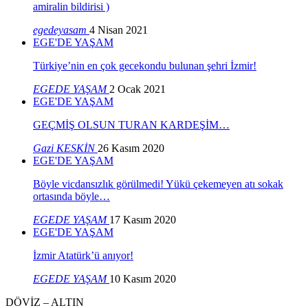
amiralin bildirisi )
egedeyasam
4 Nisan 2021
EGE'DE YAŞAM
Türkiye’nin en çok gecekondu bulunan şehri İzmir!
EGEDE YAŞAM
2 Ocak 2021
EGE'DE YAŞAM
GEÇMİŞ OLSUN TURAN KARDEŞİM…
Gazi KESKİN
26 Kasım 2020
EGE'DE YAŞAM
Böyle vicdansızlık görülmedi! Yükü çekemeyen atı sokak
ortasında böyle…
EGEDE YAŞAM
17 Kasım 2020
EGE'DE YAŞAM
İzmir Atatürk’ü anıyor!
EGEDE YAŞAM
10 Kasım 2020
DÖVİZ – ALTIN