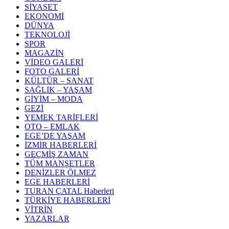
SİYASET
EKONOMİ
DÜNYA
TEKNOLOJİ
SPOR
MAGAZİN
VİDEO GALERİ
FOTO GALERİ
KÜLTÜR – SANAT
SAĞLIK – YAŞAM
GİYİM – MODA
GEZİ
YEMEK TARİFLERİ
OTO – EMLAK
EGE’DE YAŞAM
İZMİR HABERLERİ
GEÇMİŞ ZAMAN
TÜM MANŞETLER
DENİZLER ÖLMEZ
EGE HABERLERİ
TURAN ÇATAL Haberleri
TÜRKİYE HABERLERİ
VİTRİN
YAZARLAR