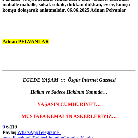
mahalle mahalle, sokak sokak, dükkan dükkan, ev ev, komşu
komşu dolaşarak anlatmalıdır. 06.06.2025 Adnan Pelvanlar
Adnan PELVANLAR
EGEDE YAŞAM ::: Özgür İnternet Gazetesi
Halkın ve Sadece Haklının Yanında…
YAŞASIN CUMHURİYET…
MUSTAFA KEMAL’İN ASKERLERİYİZ…
0
6.119
Paylaş
WhatsApp
Telegram
E-
posta
Facebook
Twitter
Linkedin
Google+
Yazdır