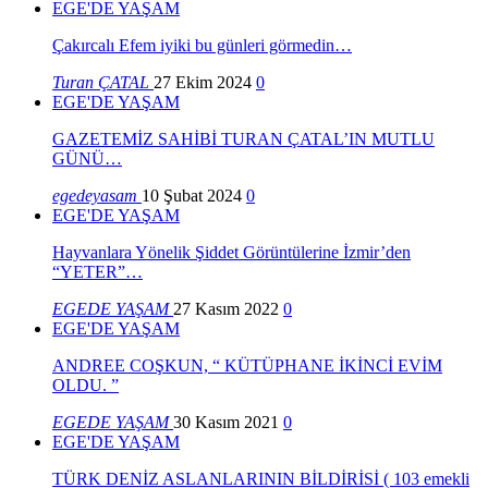
EGE'DE YAŞAM
Çakırcalı Efem iyiki bu günleri görmedin…
Turan ÇATAL
27 Ekim 2024
0
EGE'DE YAŞAM
GAZETEMİZ SAHİBİ TURAN ÇATAL’IN MUTLU
GÜNÜ…
egedeyasam
10 Şubat 2024
0
EGE'DE YAŞAM
Hayvanlara Yönelik Şiddet Görüntülerine İzmir’den
“YETER”…
EGEDE YAŞAM
27 Kasım 2022
0
EGE'DE YAŞAM
ANDREE COŞKUN, “ KÜTÜPHANE İKİNCİ EVİM
OLDU. ”
EGEDE YAŞAM
30 Kasım 2021
0
EGE'DE YAŞAM
TÜRK DENİZ ASLANLARININ BİLDİRİSİ ( 103 emekli