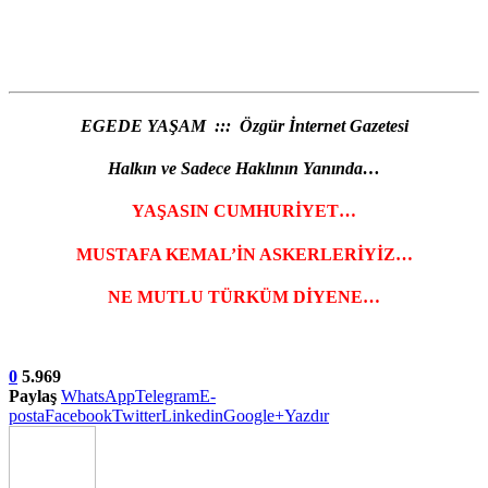
EGEDE YAŞAM ::: Özgür İnternet Gazetesi
Halkın ve Sadece Haklının Yanında…
YAŞASIN CUMHURİYET…
MUSTAFA KEMAL’İN ASKERLERİYİZ…
NE MUTLU TÜRKÜM DİYENE…
0
5.969
Paylaş
WhatsApp
Telegram
E-
posta
Facebook
Twitter
Linkedin
Google+
Yazdır