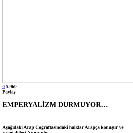
0
5.969
Paylaş
EMPERYALİZM DURMUYOR…
Aşağıdaki Arap Coğraftasındaki halklar Arapça konuşur ve
resmi dilleri Arapçadır….