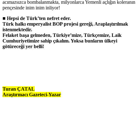
acımazsızca bombalanmakta, milyonlarca Yemenli açlığın koleranın
pençesinde inim inim inliyor!
■
Hepsi de Türk’ten nefret eder.
Türk halkı emperyalist BOP projesi gereği, Araplaştırılmak
istenmektedir.
Felaket başa gelmeden, Türkiye’mize, Türkçemize, Laik
Cumhuriyetimize sahip çıkalım. Yoksa bunların ülkeyi
götüreceği yer belli!
Turan ÇATAL
Araştırmacı Gazeteci-Yazar