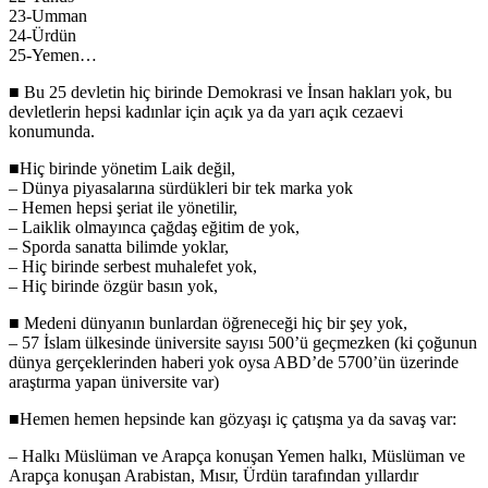
23-Umman
24-Ürdün
25-Yemen…
■ Bu 25 devletin hiç birinde Demokrasi ve İnsan hakları yok, bu
devletlerin hepsi kadınlar için açık ya da yarı açık cezaevi
konumunda.
■Hiç birinde yönetim Laik değil,
– Dünya piyasalarına sürdükleri bir tek marka yok
– Hemen hepsi şeriat ile yönetilir,
– Laiklik olmayınca çağdaş eğitim de yok,
– Sporda sanatta bilimde yoklar,
– Hiç birinde serbest muhalefet yok,
– Hiç birinde özgür basın yok,
■ Medeni dünyanın bunlardan öğreneceği hiç bir şey yok,
– 57 İslam ülkesinde üniversite sayısı 500’ü geçmezken (ki çoğunun
dünya gerçeklerinden haberi yok oysa ABD’de 5700’ün üzerinde
araştırma yapan üniversite var)
■Hemen hemen hepsinde kan gözyaşı iç çatışma ya da savaş var:
– Halkı Müslüman ve Arapça konuşan Yemen halkı, Müslüman ve
Arapça konuşan Arabistan, Mısır, Ürdün tarafından yıllardır