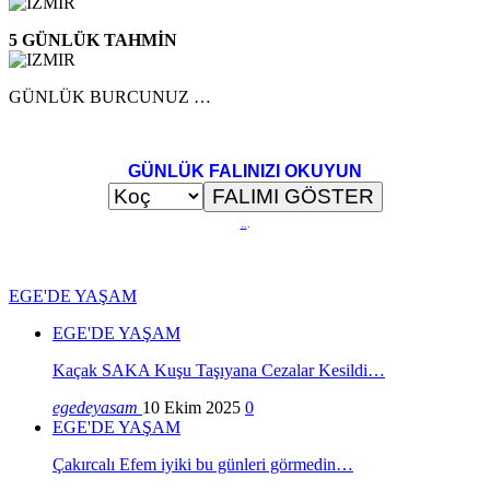
5 GÜNLÜK TAHMİN
GÜNLÜK BURCUNUZ …
GÜNLÜK FALINIZI OKUYUN
..
.
EGE'DE YAŞAM
EGE'DE YAŞAM
Kaçak SAKA Kuşu Taşıyana Cezalar Kesildi…
egedeyasam
10 Ekim 2025
0
EGE'DE YAŞAM
Çakırcalı Efem iyiki bu günleri görmedin…