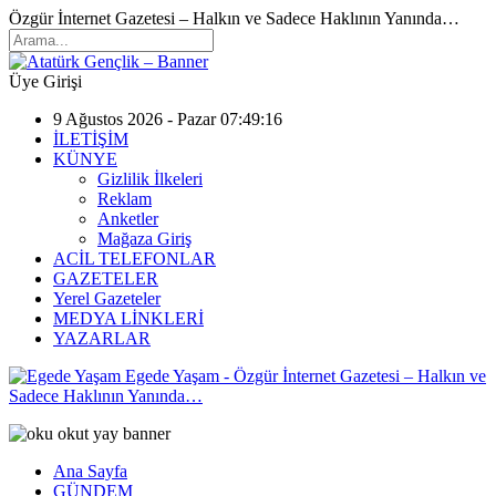
Özgür İnternet Gazetesi – Halkın ve Sadece Haklının Yanında…
Üye Girişi
9 Ağustos 2026 - Pazar 07:49:16
İLETİŞİM
KÜNYE
Gizlilik İlkeleri
Reklam
Anketler
Mağaza Giriş
ACİL TELEFONLAR
GAZETELER
Yerel Gazeteler
MEDYA LİNKLERİ
YAZARLAR
Egede Yaşam - Özgür İnternet Gazetesi – Halkın ve
Sadece Haklının Yanında…
Ana Sayfa
GÜNDEM