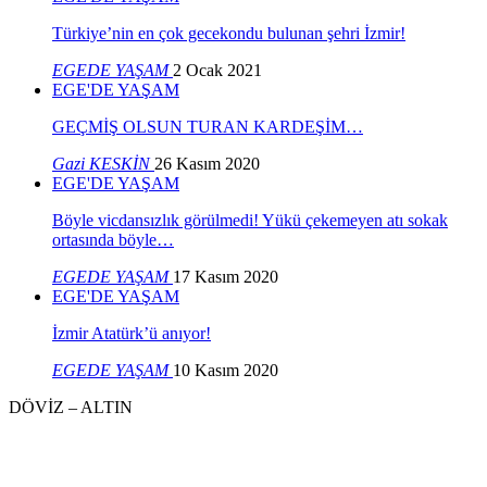
Türkiye’nin en çok gecekondu bulunan şehri İzmir!
EGEDE YAŞAM
2 Ocak 2021
EGE'DE YAŞAM
GEÇMİŞ OLSUN TURAN KARDEŞİM…
Gazi KESKİN
26 Kasım 2020
EGE'DE YAŞAM
Böyle vicdansızlık görülmedi! Yükü çekemeyen atı sokak
ortasında böyle…
EGEDE YAŞAM
17 Kasım 2020
EGE'DE YAŞAM
İzmir Atatürk’ü anıyor!
EGEDE YAŞAM
10 Kasım 2020
DÖVİZ – ALTIN