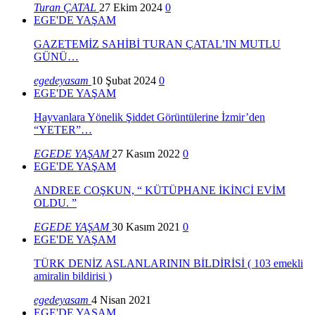
Turan ÇATAL
27 Ekim 2024
0
EGE'DE YAŞAM
GAZETEMİZ SAHİBİ TURAN ÇATAL’IN MUTLU
GÜNÜ…
egedeyasam
10 Şubat 2024
0
EGE'DE YAŞAM
Hayvanlara Yönelik Şiddet Görüntülerine İzmir’den
“YETER”…
EGEDE YAŞAM
27 Kasım 2022
0
EGE'DE YAŞAM
ANDREE COŞKUN, “ KÜTÜPHANE İKİNCİ EVİM
OLDU. ”
EGEDE YAŞAM
30 Kasım 2021
0
EGE'DE YAŞAM
TÜRK DENİZ ASLANLARININ BİLDİRİSİ ( 103 emekli
amiralin bildirisi )
egedeyasam
4 Nisan 2021
EGE'DE YAŞAM