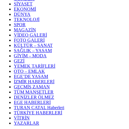
SİYASET
EKONOMİ
DÜNYA
TEKNOLOJİ
SPOR
MAGAZİN
VİDEO GALERİ
FOTO GALERİ
KÜLTÜR – SANAT
SAĞLIK – YAŞAM
GİYİM – MODA
GEZİ
YEMEK TARİFLERİ
OTO – EMLAK
EGE’DE YAŞAM
İZMİR HABERLERİ
GEÇMİŞ ZAMAN
TÜM MANŞETLER
DENİZLER ÖLMEZ
EGE HABERLERİ
TURAN ÇATAL Haberleri
TÜRKİYE HABERLERİ
VİTRİN
YAZARLAR