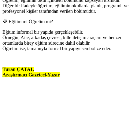
Öğretim, eğitimin okul içindeki bölümünü kapsayan kısmıdır.
Diğer bir ifadeyle öğretim, eğitimin okullarda planlı, programlı ve
profesyonel kişiler tarafından verilen bölümüdür.
💜 Eğitim mi Öğretim mi?
Eğitim informal bir yapıda gerçekleşebilir.
Örneğin; Aile, arkadaş çevresi, kitle iletişim araçları ve benzeri
ortamlarda birey eğitim sürecine dahil olabilir.
Öğretim ise; tamamıyla formal bir yapıyı sembolize eder.
Turan ÇATAL
Araştırmacı Gazeteci-Yazar