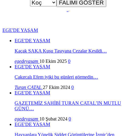
..
.
EGE'DE YAŞAM
EGE'DE YAŞAM
Kaçak SAKA Kuşu Taşıyana Cezalar Kesildi…
egedeyasam
10 Ekim 2025
0
EGE'DE YAŞAM
Çakırcalı Efem iyiki bu günleri görmedin…
Turan ÇATAL
27 Ekim 2024
0
EGE'DE YAŞAM
GAZETEMİZ SAHİBİ TURAN ÇATAL’IN MUTLU
GÜNÜ…
egedeyasam
10 Şubat 2024
0
EGE'DE YAŞAM
Hayvanlara Yönelik Şiddet Görüntülerine İzmir’den