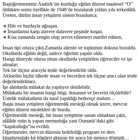
Başöğretmenimiz Atatürk’ün kurduğu eğitim düzeni maalesef “O”
öldükten sonra özellikle de 1948’de bozularak yıldan yıla terkedildi.
Üreten, dürüst insan yetiştiren sistem bozulunca;
🔹Hile ve hurdayla uğraşan,
🔹İnsanlarına karşı alavere dalavere peşinde koşan,
🔹Kısa zamanda zengin olup servet edinmeyi marifet edinen,
İnsan tipi ortaya çıktı.Zamanla ailenin ve toplumun dokusu bozuldu.
Okullarda eğitim değil, sadece öğretim yapılır oldu.
Hangi düzeyde olursa olsun okullarda yetiştirilen öğrenciler ve işe
almalar;
Tek bir ölçme aracıyla testle değerlendirilir oldu.
Aklıselim hiçbir ülkede insan ve becerileri tek ölçme aracı olan testle
değerlendirilmez.
İşe alımlarda mülakat da yapılıyor denilebilir.
Mülakatla bir insanın hangi bilgi, donanım ve becerisi ölçülebilir?
Üstelik mülakatların da nasıl yapıldığı herkesçe malum…
Başta insan yetiştiren öğretmenlik mesleği olmak üzere, mevcut
eğitim düzeni meslekleri de bozdu.
Öğretmenlik mesleği, bir insan yetiştirme sanatı olmaktan çıktı,
alâlâde rutin iş yapan memurluğa yani Osmanlı’daki gibi
“kapıkulluğu”na evrildi.
Öğretmenler, mevcut düzenin belirlediği program ve ders
kitaplarındaki kıt bilgileri aktaran bir araca bir metaya dönüştü…