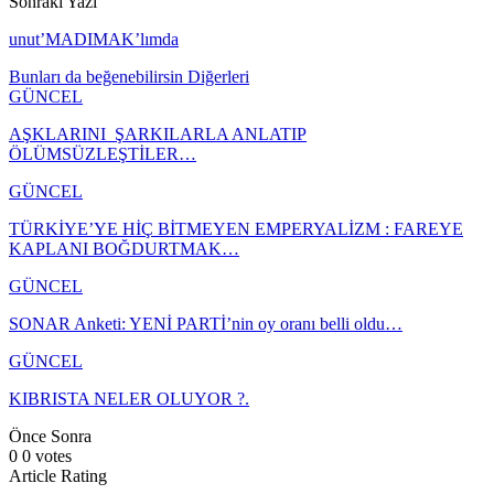
Sonraki Yazı
unut’MADIMAK’lımda
Bunları da beğenebilirsin
Diğerleri
GÜNCEL
AŞKLARINI ŞARKILARLA ANLATIP
ÖLÜMSÜZLEŞTİLER…
GÜNCEL
TÜRKİYE’YE HİÇ BİTMEYEN EMPERYALİZM : FAREYE
KAPLANI BOĞDURTMAK…
GÜNCEL
SONAR Anketi: YENİ PARTİ’nin oy oranı belli oldu…
GÜNCEL
KIBRISTA NELER OLUYOR ?.
Önce
Sonra
0
0
votes
Article Rating