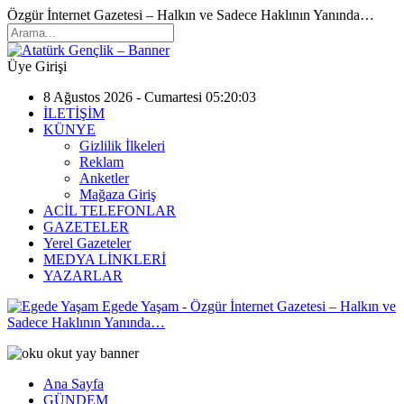
Özgür İnternet Gazetesi – Halkın ve Sadece Haklının Yanında…
Üye Girişi
8 Ağustos 2026 - Cumartesi 05:20:03
İLETİŞİM
KÜNYE
Gizlilik İlkeleri
Reklam
Anketler
Mağaza Giriş
ACİL TELEFONLAR
GAZETELER
Yerel Gazeteler
MEDYA LİNKLERİ
YAZARLAR
Egede Yaşam - Özgür İnternet Gazetesi – Halkın ve
Sadece Haklının Yanında…
Ana Sayfa
GÜNDEM