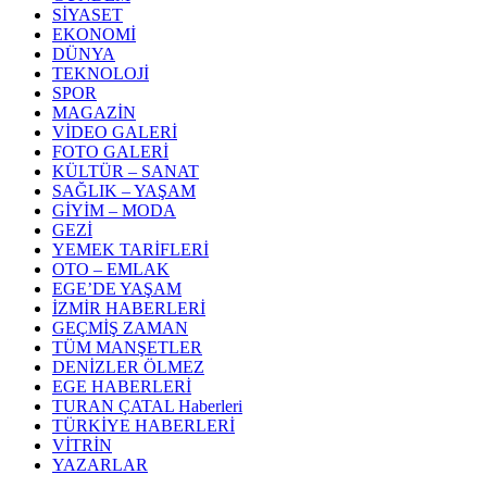
SİYASET
EKONOMİ
DÜNYA
TEKNOLOJİ
SPOR
MAGAZİN
VİDEO GALERİ
FOTO GALERİ
KÜLTÜR – SANAT
SAĞLIK – YAŞAM
GİYİM – MODA
GEZİ
YEMEK TARİFLERİ
OTO – EMLAK
EGE’DE YAŞAM
İZMİR HABERLERİ
GEÇMİŞ ZAMAN
TÜM MANŞETLER
DENİZLER ÖLMEZ
EGE HABERLERİ
TURAN ÇATAL Haberleri
TÜRKİYE HABERLERİ
VİTRİN
YAZARLAR