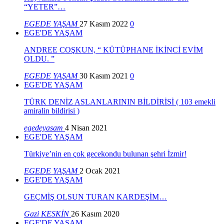
“YETER”…
EGEDE YAŞAM
27 Kasım 2022
0
EGE'DE YAŞAM
ANDREE COŞKUN, “ KÜTÜPHANE İKİNCİ EVİM
OLDU. ”
EGEDE YAŞAM
30 Kasım 2021
0
EGE'DE YAŞAM
TÜRK DENİZ ASLANLARININ BİLDİRİSİ ( 103 emekli
amiralin bildirisi )
egedeyasam
4 Nisan 2021
EGE'DE YAŞAM
Türkiye’nin en çok gecekondu bulunan şehri İzmir!
EGEDE YAŞAM
2 Ocak 2021
EGE'DE YAŞAM
GEÇMİŞ OLSUN TURAN KARDEŞİM…
Gazi KESKİN
26 Kasım 2020
EGE'DE YAŞAM