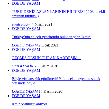
EGE'DE YAŞAM
TÜRK DENİZ ASLANLARININ BİLDİRİSİ ( 103 emekli
amiralin bildirisi )
egedeyasam
4 Nisan 2021
EGE'DE YAŞAM
Türkiye’nin en çok gecekondu bulunan şehri İzmir!
EGEDE YAŞAM
2 Ocak 2021
EGE'DE YAŞAM
GEÇMİŞ OLSUN TURAN KARDEŞİM…
Gazi KESKİN
26 Kasım 2020
EGE'DE YAŞAM
Böyle vicdansızlık görülmedi! Yükü çekemeyen atı sokak
ortasında böyle…
EGEDE YAŞAM
17 Kasım 2020
EGE'DE YAŞAM
İzmir Atatürk’ü anıyor!