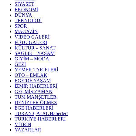
SİYASET
EKONOMİ
DÜNYA
TEKNOLOJİ
SPOR
MAGAZİN
VİDEO GALERİ
FOTO GALERİ
KÜLTÜR – SANAT
SAĞLIK – YAŞAM
GİYİM – MODA
GEZİ
YEMEK TARİFLERİ
OTO – EMLAK
EGE’DE YAŞAM
İZMİR HABERLERİ
GEÇMİŞ ZAMAN
TÜM MANŞETLER
DENİZLER ÖLMEZ
EGE HABERLERİ
TURAN ÇATAL Haberleri
TÜRKİYE HABERLERİ
VİTRİN
YAZARLAR