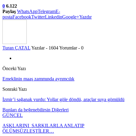
0
6.122
Paylaş
WhatsApp
Telegram
E-
posta
Facebook
Twitter
Linkedin
Google+
Yazdır
Turan ÇATAL
Yazılar - 1604
Yorumlar - 0
Önceki Yazı
Emeklinin maaş zammında ayrımcılık
Sonraki Yazı
İzmir’i sağanak vurdu: Yollar göle döndü, araçlar suya gömüldü
Bunları da beğenebilirsin
Diğerleri
GÜNCEL
AŞKLARINI ŞARKILARLA ANLATIP
ÖLÜMSÜZLEŞTİLER…