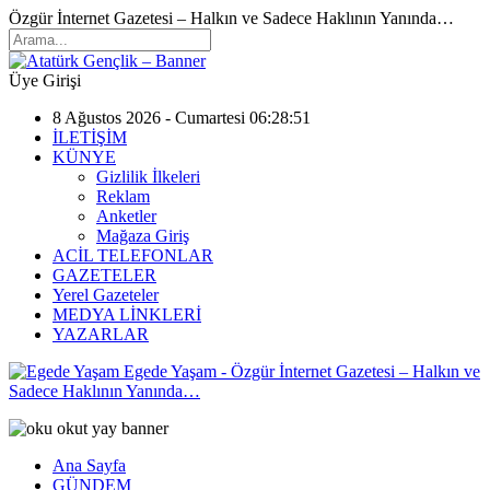
Özgür İnternet Gazetesi – Halkın ve Sadece Haklının Yanında…
Üye Girişi
8 Ağustos 2026 - Cumartesi 06:28:51
İLETİŞİM
KÜNYE
Gizlilik İlkeleri
Reklam
Anketler
Mağaza Giriş
ACİL TELEFONLAR
GAZETELER
Yerel Gazeteler
MEDYA LİNKLERİ
YAZARLAR
Egede Yaşam - Özgür İnternet Gazetesi – Halkın ve
Sadece Haklının Yanında…
Ana Sayfa
GÜNDEM