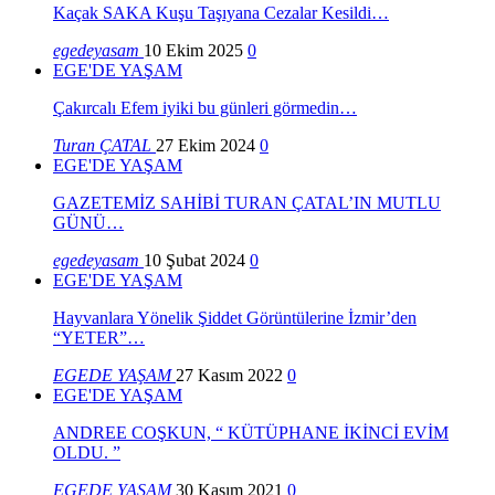
Kaçak SAKA Kuşu Taşıyana Cezalar Kesildi…
egedeyasam
10 Ekim 2025
0
EGE'DE YAŞAM
Çakırcalı Efem iyiki bu günleri görmedin…
Turan ÇATAL
27 Ekim 2024
0
EGE'DE YAŞAM
GAZETEMİZ SAHİBİ TURAN ÇATAL’IN MUTLU
GÜNÜ…
egedeyasam
10 Şubat 2024
0
EGE'DE YAŞAM
Hayvanlara Yönelik Şiddet Görüntülerine İzmir’den
“YETER”…
EGEDE YAŞAM
27 Kasım 2022
0
EGE'DE YAŞAM
ANDREE COŞKUN, “ KÜTÜPHANE İKİNCİ EVİM
OLDU. ”
EGEDE YAŞAM
30 Kasım 2021
0