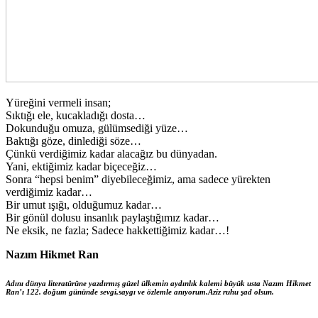
Yüreğini vermeli insan;
Sıktığı ele, kucakladığı dosta…
Dokunduğu omuza, gülümsediği yüze…
Baktığı göze, dinlediği söze…
Çünkü verdiğimiz kadar alacağız bu dünyadan.
Yani, ektiğimiz kadar biçeceğiz…
Sonra “hepsi benim” diyebileceğimiz, ama sadece yürekten
verdiğimiz kadar…
Bir umut ışığı, olduğumuz kadar…
Bir gönül dolusu insanlık paylaştığımız kadar…
Ne eksik, ne fazla; Sadece hakkettiğimiz kadar…!
Nazım Hikmet Ran
Adını dünya literatürüne yazdırmış güzel ülkemin aydınlık kalemi büyük usta Nazım Hikmet
Ran’ı 122. doğum gününde sevgi,saygı ve özlemle anıyorum.Aziz ruhu şad olsun.