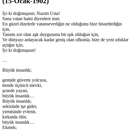
(15-Ocak-1902)
İyi ki doğmuşsun; Nazım Usta!
Sana vatan haini diyenlere inat;
En güzel dizelerle vatanseverliğin ne olduğunu bize hissettirdiğin
için,
Tanımı zor olan aşk duygusuna bir ışık olduğun için,
Ve dünyayı anlayacak kadar geniş olan ufkunla, bize de yeni ufuklar
açtığın için,
İyi ki doğmuşsun!
…
Büyük insanlık;
gemide güverte yolcusu,
trende üçüncü mevki,
şosede yayan,
büyük insanlık…
Büyük insanlık;
sekizinde işe gider,
yirmisinde evlenir,
kırkında ölür,
büyük insanlık…
Ekmek;