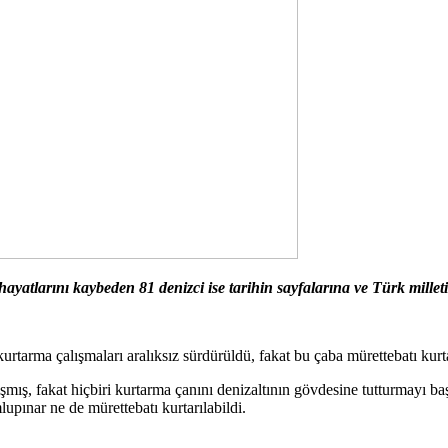
tlarını kaybeden 81 denizci ise tarihin sayfalarına ve Türk milletin
urtarma çalışmaları aralıksız sürdürüldü, fakat bu çaba mürettebatı ku
mış, fakat hiçbiri kurtarma çanını denizaltının gövdesine tutturmayı ba
upınar ne de mürettebatı kurtarılabildi.