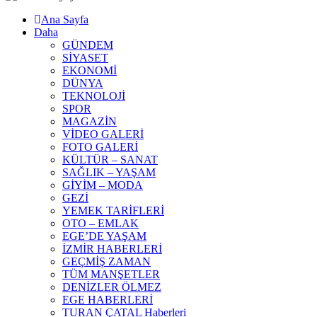
Ana Sayfa
Daha
GÜNDEM
SİYASET
EKONOMİ
DÜNYA
TEKNOLOJİ
SPOR
MAGAZİN
VİDEO GALERİ
FOTO GALERİ
KÜLTÜR – SANAT
SAĞLIK – YAŞAM
GİYİM – MODA
GEZİ
YEMEK TARİFLERİ
OTO – EMLAK
EGE’DE YAŞAM
İZMİR HABERLERİ
GEÇMİŞ ZAMAN
TÜM MANŞETLER
DENİZLER ÖLMEZ
EGE HABERLERİ
TURAN ÇATAL Haberleri