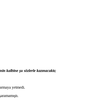
in kalbine şu sözlerle kazınacaktı;
rtarmaya yetmedi.
şaramamıştı.