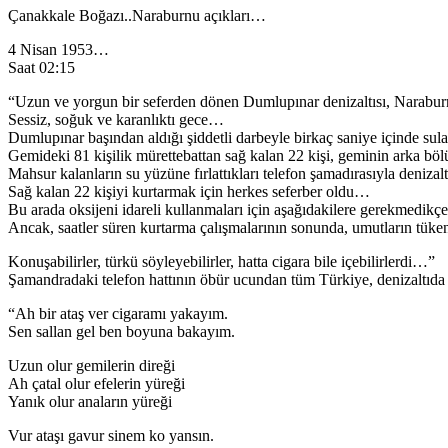
Çanakkale Boğazı..Naraburnu açıkları…
4 Nisan 1953…
Saat 02:15
“Uzun ve yorgun bir seferden dönen Dumlupınar denizaltısı, Naraburnu
Sessiz, soğuk ve karanlıktı gece…
Dumlupınar başından aldığı şiddetli darbeyle birkaç saniye içinde s
Gemideki 81 kişilik mürettebattan sağ kalan 22 kişi, geminin arka böl
Mahsur kalanların su yüzüne fırlattıkları telefon şamadırasıyla deniza
Sağ kalan 22 kişiyi kurtarmak için herkes seferber oldu…
Bu arada oksijeni idareli kullanmaları için aşağıdakilere gerekmedi
Ancak, saatler süren kurtarma çalışmalarının sonunda, umutların tükend
Konuşabilirler, türkü söyleyebilirler, hatta cigara bile içebilirlerdi…”
Şamandradaki telefon hattının öbür ucundan tüm Türkiye, denizaltıda
“Ah bir ataş ver cigaramı yakayım.
Sen sallan gel ben boyuna bakayım.
Uzun olur gemilerin direği
Ah çatal olur efelerin yüreği
Yanık olur anaların yüreği
Vur ataşı gavur sinem ko yansın.