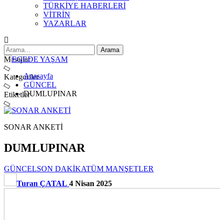
TÜRKİYE HABERLERİ
VİTRİN
YAZARLAR
Mesajlar
Anasayfa
Kategoriler
GÜNCEL
DUMLUPINAR
Etiketler
SONAR ANKETİ
DUMLUPINAR
GÜNCEL
SON DAKİKA
TÜM MANŞETLER
Turan ÇATAL
4 Nisan 2025