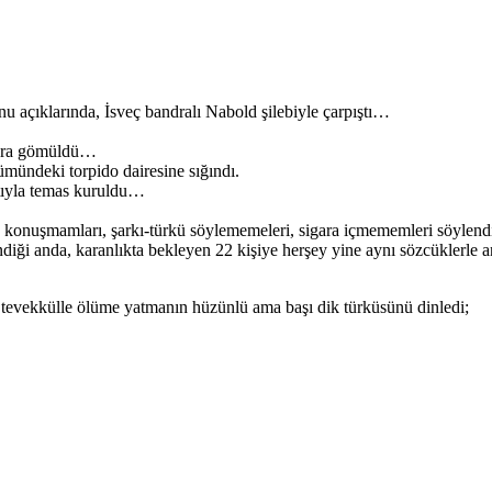
 açıklarında, İsveç bandralı Nabold şilebiyle çarpıştı…
ulara gömüldü…
ümündeki torpido dairesine sığındı.
ltıyla temas kuruldu…
kçe konuşmamları, şarkı-türkü söylememeleri, sigara içmememleri söylen
iği anda, karanlıkta bekleyen 22 kişiye herşey yine aynı sözcüklerle an
 tevekkülle ölüme yatmanın hüzünlü ama başı dik türküsünü dinledi;