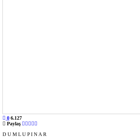
0
6.127
Paylaş
D U M L U P I N A R