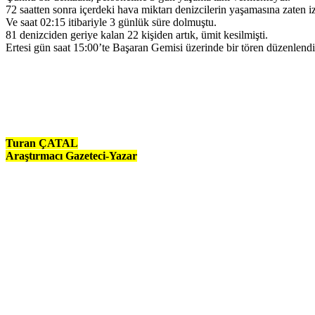
72 saatten sonra içerdeki hava miktarı denizcilerin yaşamasına zaten i
Ve saat 02:15 itibariyle 3 günlük süre dolmuştu.
81 denizciden geriye kalan 22 kişiden artık, ümit kesilmişti.
Ertesi gün saat 15:00’te Başaran Gemisi üzerinde bir tören düzenlendi
Turan ÇATAL
Araştırmacı Gazeteci-Yazar