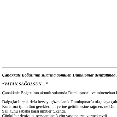
Çanakkale Boğazı’nın sularına gömülen Dumlupınar denizaltında haya
“VATAN SAĞOLSUN…”
Çanakkale Boğazı’nın akıntılı sularında Dumlupınar’ı ve mürettebatı k
Dalgıçlar birçok defa herşeyi göze alarak Dumlupınar’a ulaşmaya çalış
Kurtarma işinin tüm gereklerinin yerine getirilmesine rağmen, ne Duml
Salı günü sabaha karşı ümitler tükendi.
Çünkü bir denizaltı, personeline 3 gün yaşama izni vermekteydi.