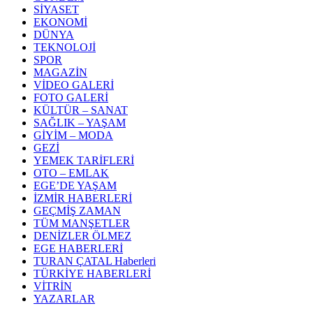
SİYASET
EKONOMİ
DÜNYA
TEKNOLOJİ
SPOR
MAGAZİN
VİDEO GALERİ
FOTO GALERİ
KÜLTÜR – SANAT
SAĞLIK – YAŞAM
GİYİM – MODA
GEZİ
YEMEK TARİFLERİ
OTO – EMLAK
EGE’DE YAŞAM
İZMİR HABERLERİ
GEÇMİŞ ZAMAN
TÜM MANŞETLER
DENİZLER ÖLMEZ
EGE HABERLERİ
TURAN ÇATAL Haberleri
TÜRKİYE HABERLERİ
VİTRİN
YAZARLAR