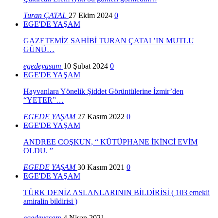
Turan ÇATAL
27 Ekim 2024
0
EGE'DE YAŞAM
GAZETEMİZ SAHİBİ TURAN ÇATAL’IN MUTLU
GÜNÜ…
egedeyasam
10 Şubat 2024
0
EGE'DE YAŞAM
Hayvanlara Yönelik Şiddet Görüntülerine İzmir’den
“YETER”…
EGEDE YAŞAM
27 Kasım 2022
0
EGE'DE YAŞAM
ANDREE COŞKUN, “ KÜTÜPHANE İKİNCİ EVİM
OLDU. ”
EGEDE YAŞAM
30 Kasım 2021
0
EGE'DE YAŞAM
TÜRK DENİZ ASLANLARININ BİLDİRİSİ ( 103 emekli
amiralin bildirisi )
egedeyasam
4 Nisan 2021