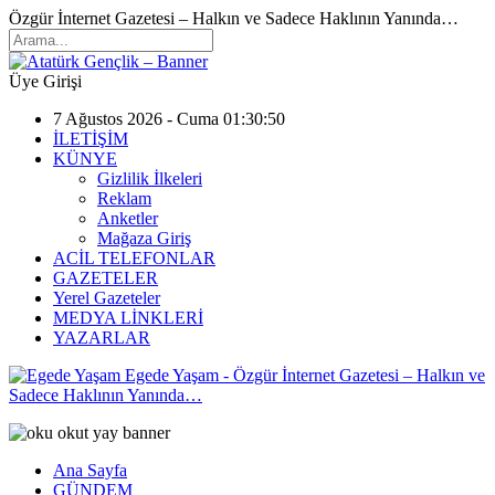
Özgür İnternet Gazetesi – Halkın ve Sadece Haklının Yanında…
Üye Girişi
7 Ağustos 2026 - Cuma 01:30:50
İLETİŞİM
KÜNYE
Gizlilik İlkeleri
Reklam
Anketler
Mağaza Giriş
ACİL TELEFONLAR
GAZETELER
Yerel Gazeteler
MEDYA LİNKLERİ
YAZARLAR
Egede Yaşam - Özgür İnternet Gazetesi – Halkın ve
Sadece Haklının Yanında…
Ana Sayfa
GÜNDEM