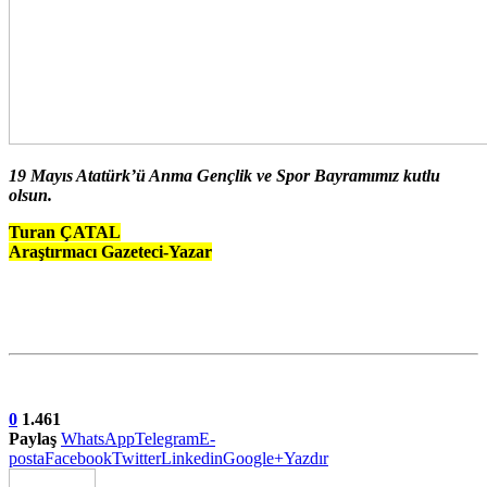
19 Mayıs Atatürk’ü Anma Gençlik ve Spor Bayramımız kutlu
olsun.
Turan ÇATAL
Araştırmacı Gazeteci-Yazar
0
1.461
Paylaş
WhatsApp
Telegram
E-
posta
Facebook
Twitter
Linkedin
Google+
Yazdır