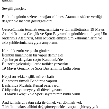
gündür.
Sevgili gençler;
Bu kutlu günün sizlere armağan edilmesi Atamızın sizlere verdiği
değerin ve inancın göstergesidir!
Geleceğimizin teminatı gençlerimizin ve tüm milletimizin 19 Mayıs
Atatürk’ü anma Gençlik ve Spor Bayramı’nı gönülden kutluyor, Ulu
önderimiz Atatürk’ü, Milli Mücadelemizin tüm kahramanlarını ve
aziz şehitlerimizi saygıyla anıyorum.
Karanlık zorlu ve puslu günlerde
İstanbul limanından bir vapur demir aldı
Aştı hırçın dalgaları coştu Karadeniz’de
Bu zorlu yolculuğu ilerde tarihler yazacaktı
19 Mayıs Gençlik ve Spor Bayramımız kutlu olsun
Hepsi on sekiz kişilik mürettebattı
Bir cesaret timsali Bandırma vapuru
Başlarında Mustafa Kemal paşa vardı
Gidiyordu yenmeye yedi düveli gavuru
19 Mayıs Gençlik ve Spor Bayramımız kutlu olsun
And içmişlerdi vatan aşkı ile ölmek var dönmek yok
Türk’ün makus talihini değiştirmeye elde avuçta hiçbir şey yok