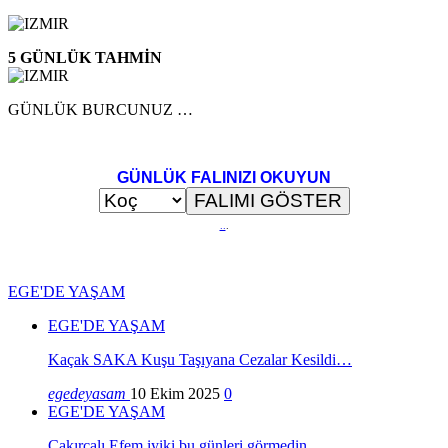
5 GÜNLÜK TAHMİN
GÜNLÜK BURCUNUZ …
GÜNLÜK FALINIZI OKUYUN
..
.
EGE'DE YAŞAM
EGE'DE YAŞAM
Kaçak SAKA Kuşu Taşıyana Cezalar Kesildi…
egedeyasam
10 Ekim 2025
0
EGE'DE YAŞAM
Çakırcalı Efem iyiki bu günleri görmedin…