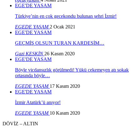
EGE'DE YAŞAM
Türkiye’nin en çok gecekondu bulunan şehri İzmir!
EGEDE YAŞAM
2 Ocak 2021
EGE'DE YAŞAM
GEÇMİŞ OLSUN TURAN KARDEŞİM…
Gazi KESKİN
26 Kasım 2020
EGE'DE YAŞAM
Böyle vicdansızlık görülmedi! Yükü çekemeyen atı sokak
ortasında böyle…
EGEDE YAŞAM
17 Kasım 2020
EGE'DE YAŞAM
İzmir Atatürk’ü anıyor!
EGEDE YAŞAM
10 Kasım 2020
DÖVİZ – ALTIN