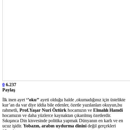
0
6.237
Paylaş
İlk inen ayet
‘’oku’’
ayeti olduğu halde ,okumadığınız için üstelikte
kur’an da var diye iddia bile edenler, özetle yazılanları okuyun,bu
rahmetli,
Prof.Yaşar Nuri Öztürk
hocamızın ve
Elmalılı Hamdi
hocamızın ve daha yüzlerce kaynaktan çıkarılmış özetlerdir.
Sıkışınca Din kisvesinde politika yapmak Dünyanın en karlı ve en
ucuz işidir.
Yobazın, arabın uydurma dinini
değil gerçekleri