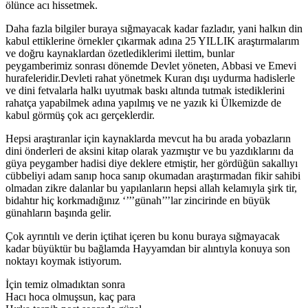
ölünce acı hissetmek.
Daha fazla bilgiler buraya sığmayacak kadar fazladır, yani halkın din
kabul ettiklerine örnekler çıkarmak adına 25 YILLIK araştırmalarım
ve doğru kaynaklardan özetlediklerimi ilettim, bunlar
peygamberimiz sonrası dönemde Devlet yöneten, Abbasi ve Emevi
hurafeleridir.Devleti rahat yönetmek Kuran dışı uydurma hadislerle
ve dini fetvalarla halkı uyutmak baskı altında tutmak istediklerini
rahatça yapabilmek adına yapılmış ve ne yazık ki Ülkemizde de
kabul görmüş çok acı gerçeklerdir.
Hepsi araştıranlar için kaynaklarda mevcut ha bu arada yobazların
dini önderleri de aksini kitap olarak yazmıştır ve bu yazdıklarını da
güya peygamber hadisi diye deklere etmiştir, her gördüğün sakallıyı
cübbeliyi adam sanıp hoca sanıp okumadan araştırmadan fikir sahibi
olmadan zikre dalanlar bu yapılanların hepsi allah kelamıyla şirk tir,
bidahtır hiç korkmadığınız ‘’’’günah’’’lar zincirinde en büyük
günahların başında gelir.
Çok ayrıntılı ve derin içtihat içeren bu konu buraya sığmayacak
kadar büyüktür bu bağlamda Hayyamdan bir alıntıyla konuya son
noktayı koymak istiyorum.
İçin temiz olmadıktan sonra
Hacı hoca olmuşsun, kaç para