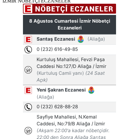
İZMİR NÖBETÇİ ECZANELER