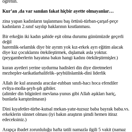
öğrenin.
Kur’an ,da var sanılan fakat hiçbir ayette olmayanlar…
zina yapan kadınların taşlanması baş örtüsü-türban-çarşaf-peçe
kadınların 2.sınıf sayılıp haklarının kısıtlanması.
Bir erkeğin iki kadın şahide eşit olma durumu günümüzde geçerli
değil
haremlik-selamlık diye bir ayrım yok kız-erkek ayrı eğitim alacak
diye kız çocuklarını ötekileştirmek, dışlamak asla yoktur.
(peygamberlerin hayatına bakın hangi kadını ötekileştirmişler.)
kuran ayetleri yerine uydurma hadisleri din diye diretmeleri
mezhepler-tarikatlarhalifelik–şeyhülislamlık-dini liderlik
Allah ile kul arasında aracılar-ruhban sınıfı-hacı hoca efendiler
evliya-molla-şeyh-şıh gibiler.
(alimler din bilginleri mevlana-yunus gibi Allah aşıkları hariç,
bunlarla karıştırılmasın)
Dini kıyafetler-türbe-kutsal mekan-yatır-tuzsuz baba bayrak baba.vs.
erkeklerin sünnet olması (iyi bakın araştırın şimdi hemen itiraz
edeceksiniz.)
Arapça ibadet zorunluluğu hafta tatili namazla ilgili 5 vakit (namaz