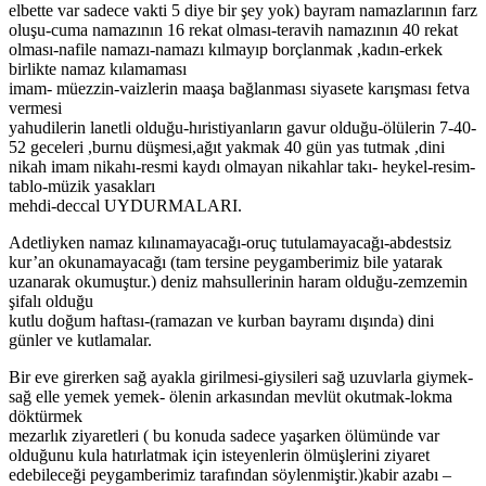
elbette var sadece vakti 5 diye bir şey yok) bayram namazlarının farz
oluşu-cuma namazının 16 rekat olması-teravih namazının 40 rekat
olması-nafile namazı-namazı kılmayıp borçlanmak ,kadın-erkek
birlikte namaz kılamaması
imam- müezzin-vaizlerin maaşa bağlanması siyasete karışması fetva
vermesi
yahudilerin lanetli olduğu-hıristiyanların gavur olduğu-ölülerin 7-40-
52 geceleri ,burnu düşmesi,ağıt yakmak 40 gün yas tutmak ,dini
nikah imam nikahı-resmi kaydı olmayan nikahlar takı- heykel-resim-
tablo-müzik yasakları
mehdi-deccal UYDURMALARI.
Adetliyken namaz kılınamayacağı-oruç tutulamayacağı-abdestsiz
kur’an okunamayacağı (tam tersine peygamberimiz bile yatarak
uzanarak okumuştur.) deniz mahsullerinin haram olduğu-zemzemin
şifalı olduğu
kutlu doğum haftası-(ramazan ve kurban bayramı dışında) dini
günler ve kutlamalar.
Bir eve girerken sağ ayakla girilmesi-giysileri sağ uzuvlarla giymek-
sağ elle yemek yemek- ölenin arkasından mevlüt okutmak-lokma
döktürmek
mezarlık ziyaretleri ( bu konuda sadece yaşarken ölümünde var
olduğunu kula hatırlatmak için isteyenlerin ölmüşlerini ziyaret
edebileceği peygamberimiz tarafından söylenmiştir.)kabir azabı –