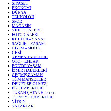
SİYASET
EKONOMİ
DÜNYA
TEKNOLOJİ
SPOR
MAGAZİN
VİDEO GALERİ
FOTO GALERİ
KÜLTÜR – SANAT
SAĞLIK – YAŞAM
GİYİM – MODA
GEZİ
YEMEK TARİFLERİ
OTO – EMLAK
EGE’DE YAŞAM
İZMİR HABERLERİ
GEÇMİŞ ZAMAN
TÜM MANŞETLER
DENİZLER ÖLMEZ
EGE HABERLERİ
TURAN ÇATAL Haberleri
TÜRKİYE HABERLERİ
VİTRİN
YAZARLAR