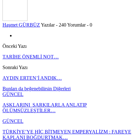
Haşmet GÜRBÜZ
Yazılar - 240
Yorumlar - 0
Önceki Yazı
TARİHE ÖNEMLİ NOT…
Sonraki Yazı
AYDIN ERTEN’İ ANDIK…
Bunları da beğenebilirsin
Diğerleri
GÜNCEL
AŞKLARINI ŞARKILARLA ANLATIP
ÖLÜMSÜZLEŞTİLER…
GÜNCEL
TÜRKİYE’YE HİÇ BİTMEYEN EMPERYALİZM : FAREYE
KAPLANI BOĞDURTMAK…