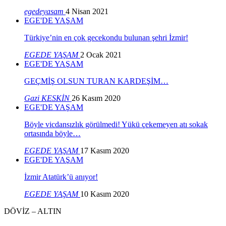
egedeyasam
4 Nisan 2021
EGE'DE YAŞAM
Türkiye’nin en çok gecekondu bulunan şehri İzmir!
EGEDE YAŞAM
2 Ocak 2021
EGE'DE YAŞAM
GEÇMİŞ OLSUN TURAN KARDEŞİM…
Gazi KESKİN
26 Kasım 2020
EGE'DE YAŞAM
Böyle vicdansızlık görülmedi! Yükü çekemeyen atı sokak
ortasında böyle…
EGEDE YAŞAM
17 Kasım 2020
EGE'DE YAŞAM
İzmir Atatürk’ü anıyor!
EGEDE YAŞAM
10 Kasım 2020
DÖVİZ – ALTIN