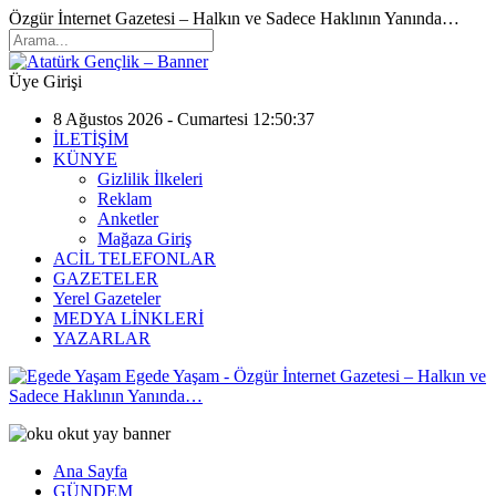
Özgür İnternet Gazetesi – Halkın ve Sadece Haklının Yanında…
Üye Girişi
8 Ağustos 2026 - Cumartesi 12:50:37
İLETİŞİM
KÜNYE
Gizlilik İlkeleri
Reklam
Anketler
Mağaza Giriş
ACİL TELEFONLAR
GAZETELER
Yerel Gazeteler
MEDYA LİNKLERİ
YAZARLAR
Egede Yaşam - Özgür İnternet Gazetesi – Halkın ve
Sadece Haklının Yanında…
Ana Sayfa
GÜNDEM