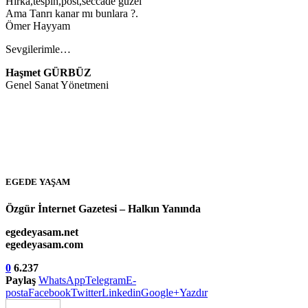
Hırka,tespih,post,seccade güzel
Ama Tanrı kanar mı bunlara ?.
Ömer Hayyam
Sevgilerimle…
Haşmet GÜRBÜZ
Genel Sanat Yönetmeni
EGEDE YAŞAM
Özgür İnternet Gazetesi – Halkın Yanında
egedeyasam.net
egedeyasam.com
0
6.237
Paylaş
WhatsApp
Telegram
E-
posta
Facebook
Twitter
Linkedin
Google+
Yazdır