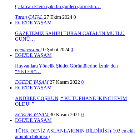
Çakırcalı Efem iyiki bu günleri görmedin…
Turan ÇATAL
27 Ekim 2024
0
EGE'DE YAŞAM
GAZETEMİZ SAHİBİ TURAN ÇATAL’IN MUTLU
GÜNÜ…
egedeyasam
10 Şubat 2024
0
EGE'DE YAŞAM
Hayvanlara Yönelik Şiddet Görüntülerine İzmir’den
“YETER”…
EGEDE YAŞAM
27 Kasım 2022
0
EGE'DE YAŞAM
ANDREE COŞKUN, “ KÜTÜPHANE İKİNCİ EVİM
OLDU. ”
EGEDE YAŞAM
30 Kasım 2021
0
EGE'DE YAŞAM
TÜRK DENİZ ASLANLARININ BİLDİRİSİ ( 103 emekli
amiralin bildirisi )