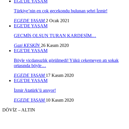
EGE'DE YAŞAM
Türkiye’nin en çok gecekondu bulunan şehri İzmir!
EGEDE YAŞAM
2 Ocak 2021
EGE'DE YAŞAM
GEÇMİŞ OLSUN TURAN KARDEŞİM…
Gazi KESKİN
26 Kasım 2020
EGE'DE YAŞAM
Böyle vicdansızlık görülmedi! Yükü çekemeyen atı sokak
ortasında böyle…
EGEDE YAŞAM
17 Kasım 2020
EGE'DE YAŞAM
İzmir Atatürk’ü anıyor!
EGEDE YAŞAM
10 Kasım 2020
DÖVİZ – ALTIN