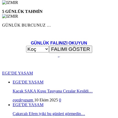
5 GÜNLÜK TAHMİN
GÜNLÜK BURCUNUZ …
GÜNLÜK FALINIZI OKUYUN
..
.
EGE'DE YAŞAM
EGE'DE YAŞAM
Kaçak SAKA Kuşu Taşıyana Cezalar Kesildi…
egedeyasam
10 Ekim 2025
0
EGE'DE YAŞAM
Çakırcalı Efem iyiki bu günleri görmedin…