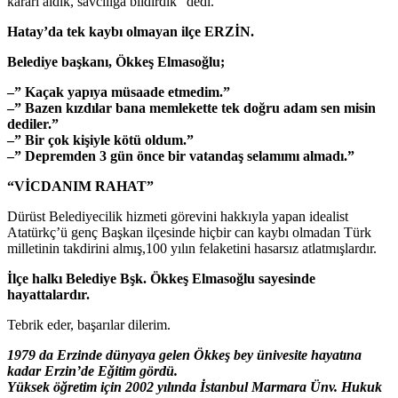
kararı aldık, savcılığa bildirdik” dedi.
Hatay’da tek kaybı olmayan ilçe ERZİN.
Belediye başkanı,
Ökkeş Elmasoğlu;
–” Kaçak yapıya müsaade etmedim.”
–” Bazen kızdılar bana memlekette tek doğru adam sen misin
dediler.”
–” Bir çok kişiyle kötü oldum.”
–” Depremden 3 gün önce bir vatandaş selamımı almadı.”
“VİCDANIM RAHAT”
Dürüst Belediyecilik hizmeti görevini hakkıyla yapan idealist
Atatürkç’ü genç Başkan ilçesinde hiçbir can kaybı olmadan Türk
milletinin takdirini almış,100 yılın felaketini hasarsız atlatmışlardır.
İlçe halkı Belediye Bşk. Ökkeş Elmasoğlu sayesinde
hayattalardır.
Tebrik eder, başarılar dilerim.
1979 da Erzinde dünyaya gelen Ökkeş bey ünivesite hayatına
kadar Erzin’de Eğitim gördü.
Yüksek öğretim için 2002 yılında İstanbul Marmara Ünv. Hukuk