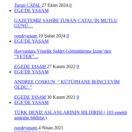
Turan ÇATAL
27 Ekim 2024
0
EGE'DE YAŞAM
GAZETEMİZ SAHİBİ TURAN ÇATAL’IN MUTLU
GÜNÜ…
egedeyasam
10 Şubat 2024
0
EGE'DE YAŞAM
Hayvanlara Yönelik Şiddet Görüntülerine İzmir’den
“YETER”…
EGEDE YAŞAM
27 Kasım 2022
0
EGE'DE YAŞAM
ANDREE COŞKUN, “ KÜTÜPHANE İKİNCİ EVİM
OLDU. ”
EGEDE YAŞAM
30 Kasım 2021
0
EGE'DE YAŞAM
TÜRK DENİZ ASLANLARININ BİLDİRİSİ ( 103 emekli
amiralin bildirisi )
egedeyasam
4 Nisan 2021