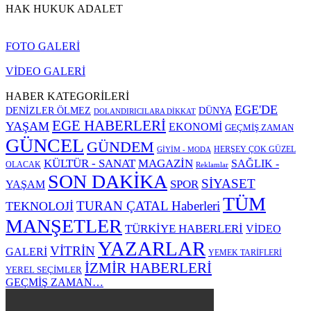
HAK HUKUK ADALET
FOTO GALERİ
VİDEO GALERİ
HABER KATEGORİLERİ
EGE'DE
DENİZLER ÖLMEZ
DÜNYA
DOLANDIRICILARA DİKKAT
EGE HABERLERİ
YAŞAM
EKONOMİ
GEÇMİŞ ZAMAN
GÜNCEL
GÜNDEM
HERŞEY ÇOK GÜZEL
GİYİM - MODA
KÜLTÜR - SANAT
MAGAZİN
SAĞLIK -
OLACAK
Reklamlar
SON DAKİKA
SİYASET
SPOR
YAŞAM
TÜM
TURAN ÇATAL Haberleri
TEKNOLOJİ
MANŞETLER
TÜRKİYE HABERLERİ
VİDEO
YAZARLAR
VİTRİN
GALERİ
YEMEK TARİFLERİ
İZMİR HABERLERİ
YEREL SEÇİMLER
GEÇMİŞ ZAMAN…