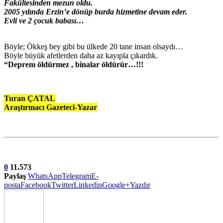
Fakültesinden mezun oldu.
2005 yılında Erzin’e dönüp burda hizmetine devam eder.
Evli ve 2 çocuk babası…
Böyle; Ökkeş bey gibi bu ülkede 20 tane insan olsaydı…
Böyle büyük afetlerden daha az kayıpla çıkardık.
“Deprem öldürmez , binalar öldürür…!!!
Turan ÇATAL
Araştırmacı Gazeteci-Yazar
0
11.573
Paylaş
WhatsApp
Telegram
E-
posta
Facebook
Twitter
Linkedin
Google+
Yazdır