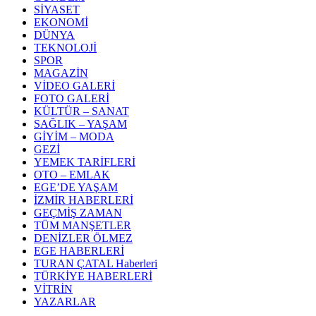
SİYASET
EKONOMİ
DÜNYA
TEKNOLOJİ
SPOR
MAGAZİN
VİDEO GALERİ
FOTO GALERİ
KÜLTÜR – SANAT
SAĞLIK – YAŞAM
GİYİM – MODA
GEZİ
YEMEK TARİFLERİ
OTO – EMLAK
EGE’DE YAŞAM
İZMİR HABERLERİ
GEÇMİŞ ZAMAN
TÜM MANŞETLER
DENİZLER ÖLMEZ
EGE HABERLERİ
TURAN ÇATAL Haberleri
TÜRKİYE HABERLERİ
VİTRİN
YAZARLAR