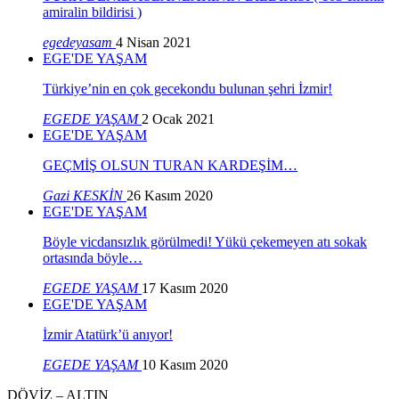
amiralin bildirisi )
egedeyasam
4 Nisan 2021
EGE'DE YAŞAM
Türkiye’nin en çok gecekondu bulunan şehri İzmir!
EGEDE YAŞAM
2 Ocak 2021
EGE'DE YAŞAM
GEÇMİŞ OLSUN TURAN KARDEŞİM…
Gazi KESKİN
26 Kasım 2020
EGE'DE YAŞAM
Böyle vicdansızlık görülmedi! Yükü çekemeyen atı sokak
ortasında böyle…
EGEDE YAŞAM
17 Kasım 2020
EGE'DE YAŞAM
İzmir Atatürk’ü anıyor!
EGEDE YAŞAM
10 Kasım 2020
DÖVİZ – ALTIN