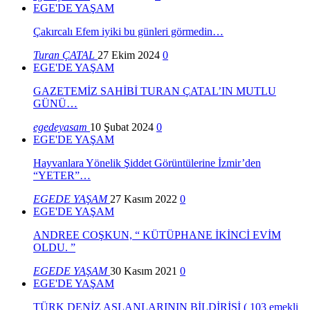
EGE'DE YAŞAM
Çakırcalı Efem iyiki bu günleri görmedin…
Turan ÇATAL
27 Ekim 2024
0
EGE'DE YAŞAM
GAZETEMİZ SAHİBİ TURAN ÇATAL’IN MUTLU
GÜNÜ…
egedeyasam
10 Şubat 2024
0
EGE'DE YAŞAM
Hayvanlara Yönelik Şiddet Görüntülerine İzmir’den
“YETER”…
EGEDE YAŞAM
27 Kasım 2022
0
EGE'DE YAŞAM
ANDREE COŞKUN, “ KÜTÜPHANE İKİNCİ EVİM
OLDU. ”
EGEDE YAŞAM
30 Kasım 2021
0
EGE'DE YAŞAM
TÜRK DENİZ ASLANLARININ BİLDİRİSİ ( 103 emekli