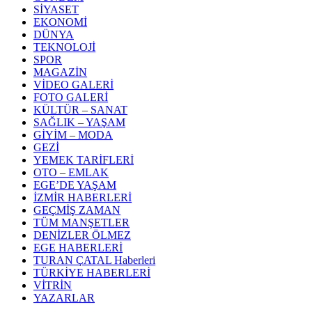
SİYASET
EKONOMİ
DÜNYA
TEKNOLOJİ
SPOR
MAGAZİN
VİDEO GALERİ
FOTO GALERİ
KÜLTÜR – SANAT
SAĞLIK – YAŞAM
GİYİM – MODA
GEZİ
YEMEK TARİFLERİ
OTO – EMLAK
EGE’DE YAŞAM
İZMİR HABERLERİ
GEÇMİŞ ZAMAN
TÜM MANŞETLER
DENİZLER ÖLMEZ
EGE HABERLERİ
TURAN ÇATAL Haberleri
TÜRKİYE HABERLERİ
VİTRİN
YAZARLAR