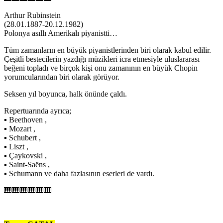
Arthur Rubinstein
(28.01.1887-20.12.1982)
Polonya asıllı Amerikalı piyanistti…
Tüm zamanların en büyük piyanistlerinden biri olarak kabul edilir.
Çeşitli bestecilerin yazdığı müzikleri icra etmesiyle uluslararası
beğeni topladı ve birçok kişi onu zamanının en büyük Chopin
yorumcularından biri olarak görüyor.
Seksen yıl boyunca, halk önünde çaldı.
Repertuarında ayrıca;
▪ Beethoven ,
▪ Mozart ,
▪ Schubert ,
▪ Liszt ,
▪ Çaykovski ,
▪ Saint-Saëns ,
▪ Schumann ve daha fazlasının eserleri de vardı.
🎹🎹🎹🎹🎹🎹