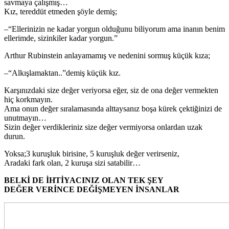
savmaya çalışmış…
Kız, tereddüt etmeden şöyle demiş;
–“Ellerinizin ne kadar yorgun olduğunu biliyorum ama inanın benim
ellerimde, sizinkiler kadar yorgun.”
Arthur Rubinstein anlayamamış ve nedenini sormuş küçük kıza;
–“Alkışlamaktan..”demiş küçük kız.
Karşınızdaki size değer veriyorsa eğer, siz de ona değer vermekten
hiç korkmayın.
Ama onun değer sıralamasında alttaysanız boşa kürek çektiğinizi de
unutmayın…
Sizin değer verdikleriniz size değer vermiyorsa onlardan uzak
durun.
Yoksa;3 kuruşluk birisine, 5 kuruşluk değer verirseniz,
Aradaki fark olan, 2 kuruşa sizi satabilir…
BELKİ DE İHTİYACINIZ OLAN TEK ŞEY
DEĞER VERİNCE DEĞİŞMEYEN İNSANLAR