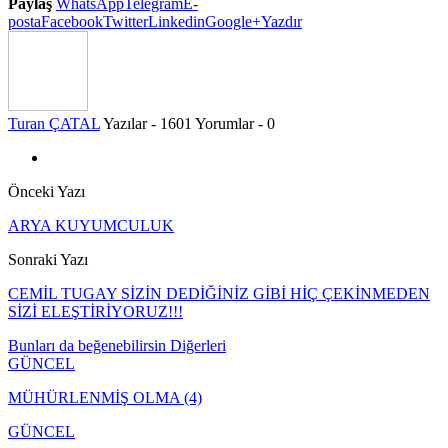
Paylaş
WhatsApp
Telegram
E-
posta
Facebook
Twitter
Linkedin
Google+
Yazdır
Turan ÇATAL
Yazılar - 1601
Yorumlar - 0
Önceki Yazı
ARYA KUYUMCULUK
Sonraki Yazı
CEMİL TUGAY SİZİN DEDİĞİNİZ GİBİ HİÇ ÇEKİNMEDEN
SİZİ ELEŞTİRİYORUZ!!!
Bunları da beğenebilirsin
Diğerleri
GÜNCEL
MÜHÜRLENMİŞ OLMA (4)
GÜNCEL