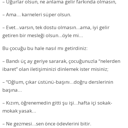
– Uğurlar olsun, ne anlama gelir farkında olmasın,
– Ama… karneleri süper olsun.
– Evet…varsın, tek dostu olmasın…ama, iyi gelir
getiren bir mesleği olsun…öyle mi…
Bu çocuğu bu hale nasıl mı getirdiniz:
– Bandı üç ay geriye sararak, çocuğunuzla “nelerden
ibaret” olan iletişiminizi dinlemek ister misiniz;
– “Oğlum, çıkar üstünü-başını…doğru derslerinin
başına…
– Kızım, öğrenemedin gitti şu işi…hafta içi sokak-
mokak yasak…
– Ne gezmesi…sen önce ödevlerini bitir.