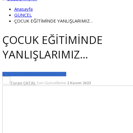
Anasayfa
GÜNCEL
ÇOCUK EĞİTİMİNDE YANLIŞLARIMIZ…
ÇOCUK EĞİTİMİNDE
YANLIŞLARIMIZ…
GÜNCEL
SON DAKİKA
TÜM MANŞETLER
Turan ÇATAL
Son Güncelleme
2 Kasım 2023