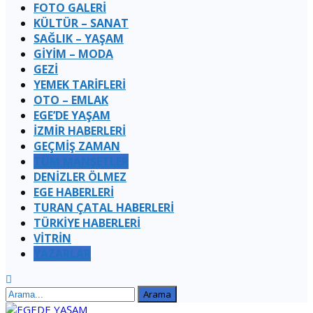
FOTO GALERİ
KÜLTÜR – SANAT
SAĞLIK – YAŞAM
GİYİM – MODA
GEZİ
YEMEK TARİFLERİ
OTO – EMLAK
EGE’DE YAŞAM
İZMİR HABERLERİ
GEÇMİŞ ZAMAN
TÜM MANŞETLER
DENİZLER ÖLMEZ
EGE HABERLERİ
TURAN ÇATAL HABERLERI
TÜRKİYE HABERLERİ
VİTRİN
YAZARLAR