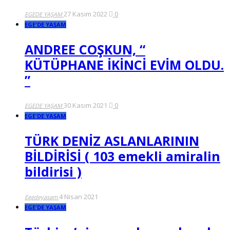
27 Kasım 2022
0
EGEDE YAŞAM
EGE'DE YAŞAM
ANDREE COŞKUN, “
KÜTÜPHANE İKİNCİ EVİM OLDU.
”
30 Kasım 2021
0
EGEDE YAŞAM
EGE'DE YAŞAM
TÜRK DENİZ ASLANLARININ
BİLDİRİSİ ( 103 emekli amiralin
bildirisi )
4 Nisan 2021
Egedeyasam
EGE'DE YAŞAM