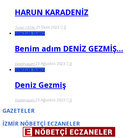
HARUN KARADENİZ
25 Ekim 2023
0
Turan ÇATAL
DENİZLER ÖLMEZ
Benim adım DENİZ GEZMİŞ…
23 Ağustos 2023
0
Egedeyasam
DENİZLER ÖLMEZ
Deniz Gezmiş
23 Ağustos 2023
0
Egedeyasam
GAZETELER
İZMİR NÖBETÇİ ECZANELER