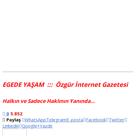
EGEDE YAŞAM ::: Özgür İnternet Gazetesi
Halkın ve Sadece Haklının Yanında…
0
5.852
Paylaş
WhatsApp
Telegram
E-posta
Facebook
Twitter
Linkedin
Google+
Yazdır