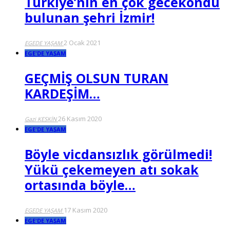
Türkiye’nin en çok gecekondu
bulunan şehri İzmir!
2 Ocak 2021
EGEDE YAŞAM
EGE'DE YAŞAM
GEÇMİŞ OLSUN TURAN
KARDEŞİM…
26 Kasım 2020
Gazi KESKİN
EGE'DE YAŞAM
Böyle vicdansızlık görülmedi!
Yükü çekemeyen atı sokak
ortasında böyle…
17 Kasım 2020
EGEDE YAŞAM
EGE'DE YAŞAM