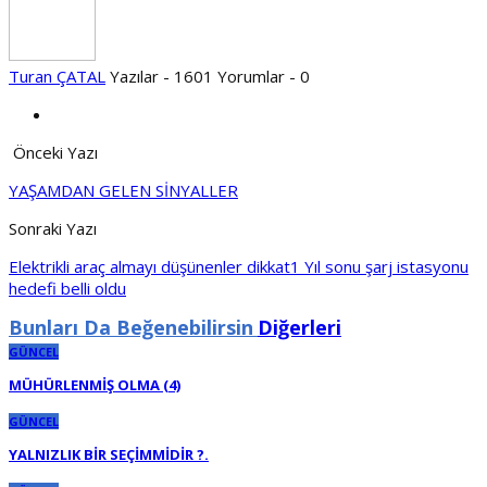
Turan ÇATAL
Yazılar - 1601
Yorumlar - 0
Önceki Yazı
YAŞAMDAN GELEN SİNYALLER
Sonraki Yazı
Elektrikli araç almayı düşünenler dikkat1 Yıl sonu şarj istasyonu
hedefi belli oldu
Bunları Da Beğenebilirsin
Diğerleri
GÜNCEL
MÜHÜRLENMİŞ OLMA (4)
GÜNCEL
YALNIZLIK BİR SEÇİMMİDİR ?.