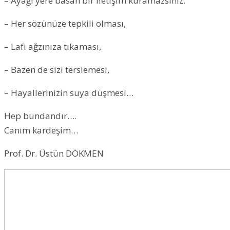
– Ayağı yere basan bir iletişim kuramazsınız.
– Her sözünüze tepkili olması,
– Lafı ağzınıza tıkaması,
– Bazen de sizi terslemesi,
– Hayallerinizin suya düşmesi…
Hep bundandır….
Canım kardeşim…
Prof. Dr. Üstün DÖKMEN