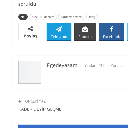
soruldu.
bina
deprem
Kahramanmaraş
kiriş
Paylaş
Telegram
E-posta
Facebook
Egedeyasam
Yazılar - 431
Yorumlar -
ÖNCEKI YAZI
KADER DEYİP GEÇME…