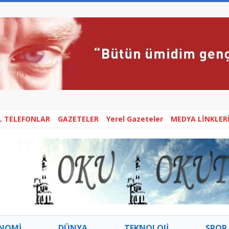
L TELEFONLAR
GAZETELER
Yerel Gazeteler
MEDYA LİNKLER
NOMİ
DÜNYA
TEKNOLOJİ
SPOR