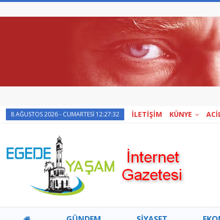
İLETİŞİM
KÜNYE
ACİ
8 AĞUSTOS 2026 - CUMARTESI 12:27:32
GÜNDEM
SİYASET
EKO