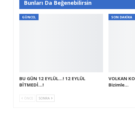
Bunları Da Beğenebilirsin
GÜNCEL
SON DAKİKA
BU GÜN 12 EYLÜL…! 12 EYLÜL
VOLKAN K
BİTMEDİ…!
Bizimle…
ÖNCE
SONRA