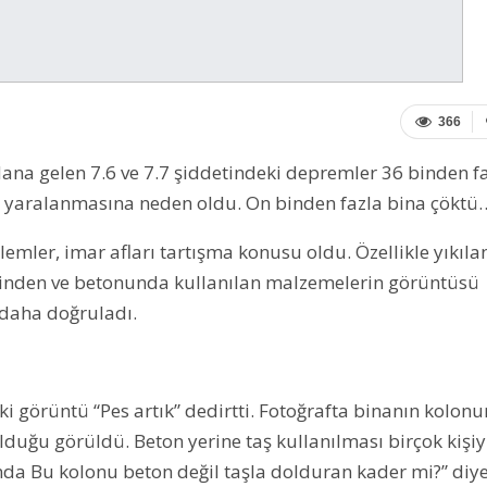
366
a gelen 7.6 ve 7.7 şiddetindeki depremler 36 binden f
in yaralanmasına neden oldu. On binden fazla bina çöktü
lemler, imar afları tartışma konusu oldu. Özellikle yıkıla
elinden ve betonunda kullanılan malzemelerin görüntüsü
 daha doğruladı.
görüntü “Pes artık” dedirtti. Fotoğrafta binanın kolon
lduğu görüldü. Beton yerine taş kullanılması birçok kişiy
nda Bu kolonu beton değil taşla dolduran kader mi?” diy