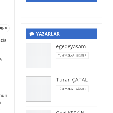
0
YAZARLAR
azla
egedeyasam
…
TÜM YAZILARI GÖSTER
n,
Turan ÇATAL
TÜM YAZILARI GÖSTER
unun
i
e
Gazi KESKİN