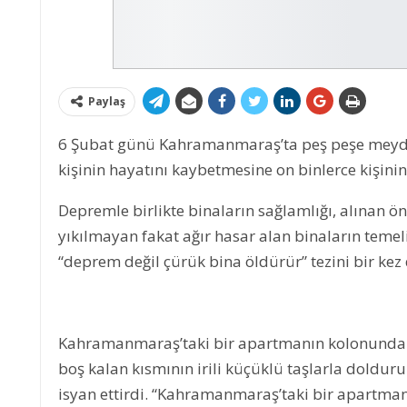
Paylaş
6 Şubat günü Kahramanmaraş’ta peş peşe meydan
kişinin hayatını kaybetmesine on binlerce kişin
Depremle birlikte binaların sağlamlığı, alınan ön
yıkılmayan fakat ağır hasar alan binaların tem
“deprem değil çürük bina öldürür” tezini bir kez
Kahramanmaraş’taki bir apartmanın kolonundaki 
boş kalan kısmının irili küçüklü taşlarla dolduru
isyan ettirdi. “Kahramanmaraş’taki bir apartma