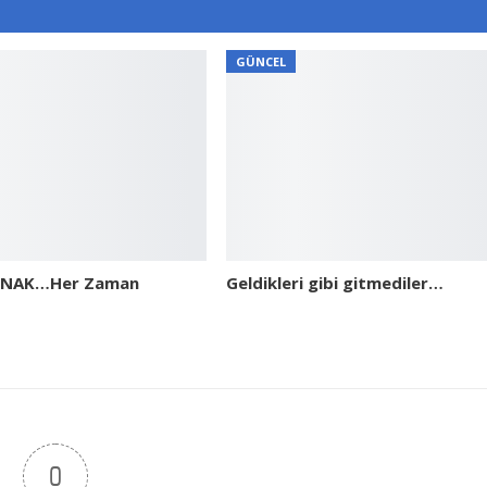
GÜNCEL
ONAK…Her Zaman
Geldikleri gibi gitmediler…
0