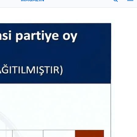
MODA
GEZİ
ZAMAN
TÜM MANŞETLER
VİTRİN
YAZARLAR