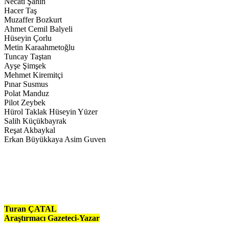
Necati Şahin
Hacer Taş
Muzaffer Bozkurt
Ahmet Cemil Balyeli
Hüseyin Çorlu
Metin Karaahmetoğlu
Tuncay Taştan
Ayşe Şimşek
Mehmet Kiremitçi
Pınar Susmus
Polat Manduz
Pilot Zeybek
Hürol Taklak Hüseyin Yüzer
Salih Küçükbayrak
Reşat Akbaykal
Erkan Büyükkaya Asim Guven
Turan ÇATAL
Araştırmacı Gazeteci-Yazar