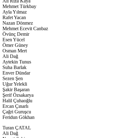
Ali Rıza Kaya
Mehmet Türkbay
Ayla Yılmaz
Rafet Yacan
Nazan Dönmez
Mehmet Ecevit Canbaz
Övünç Demir
Esen Yücel
Ömer Güney
Osman Mert
Ali Dağ
Aytekin Tunus
Suha Barlak
Enver Dündar
Sezen Şen
Uğur Yelekli
Şakir Başaran
Şerif Özsakarya
Halil Çuhaoğlu
Ercan Çınarlı
Çağri Guruşcu
Feridun Gökhan
Turan ÇATAL
Ali Dağ