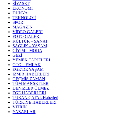
SİYASET
EKONOMİ
DÜNYA
TEKNOLOJİ
SPOR
MAGAZİN
VİDEO GALERİ
FOTO GALERİ
KÜLTÜR – SANAT
SAĞLIK – YAŞAM
GİYİM – MODA
GEZİ
YEMEK TARİFLERİ
OTO – EMLAK
EGE’DE YAŞAM
İZMİR HABERLERİ
GEÇMİŞ ZAMAN
TÜM MANŞETLER
DENİZLER ÖLMEZ
EGE HABERLERİ
TURAN ÇATAL Haberleri
TÜRKİYE HABERLERİ
VİTRİN
YAZARLAR