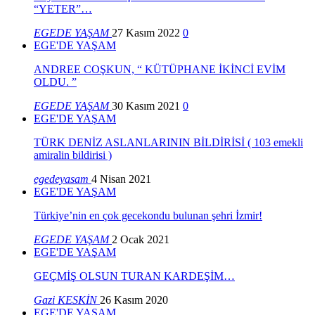
“YETER”…
EGEDE YAŞAM
27 Kasım 2022
0
EGE'DE YAŞAM
ANDREE COŞKUN, “ KÜTÜPHANE İKİNCİ EVİM
OLDU. ”
EGEDE YAŞAM
30 Kasım 2021
0
EGE'DE YAŞAM
TÜRK DENİZ ASLANLARININ BİLDİRİSİ ( 103 emekli
amiralin bildirisi )
egedeyasam
4 Nisan 2021
EGE'DE YAŞAM
Türkiye’nin en çok gecekondu bulunan şehri İzmir!
EGEDE YAŞAM
2 Ocak 2021
EGE'DE YAŞAM
GEÇMİŞ OLSUN TURAN KARDEŞİM…
Gazi KESKİN
26 Kasım 2020
EGE'DE YAŞAM