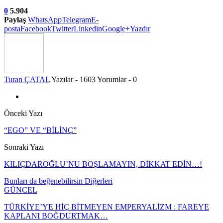
0
5.904
Paylaş
WhatsApp
Telegram
E-
posta
Facebook
Twitter
Linkedin
Google+
Yazdır
Turan ÇATAL
Yazılar - 1603
Yorumlar - 0
Önceki Yazı
“EGO” VE “BİLİNÇ”
Sonraki Yazı
KILIÇDAROĞLU’NU BOŞLAMAYIN, DİKKAT EDİN…!
Bunları da beğenebilirsin
Diğerleri
GÜNCEL
TÜRKİYE’YE HİÇ BİTMEYEN EMPERYALİZM : FAREYE
KAPLANI BOĞDURTMAK…