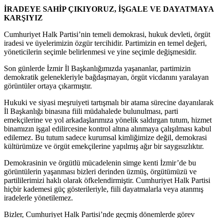
İRADEYE SAHİP ÇIKIYORUZ, İŞGALE VE DAYATMAYA
KARŞIYIZ
Cumhuriyet Halk Partisi’nin temeli demokrasi, hukuk devleti, örgüt
iradesi ve üyelerimizin özgür tercihidir. Partimizin en temel değeri,
yöneticilerin seçimle belirlenmesi ve yine seçimle değişmesidir.
Son günlerde İzmir İl Başkanlığımızda yaşananlar, partimizin
demokratik gelenekleriyle bağdaşmayan, örgüt vicdanını yaralayan
görüntüler ortaya çıkarmıştır.
Hukuki ve siyasi meşruiyeti tartışmalı bir atama sürecine dayanılarak
İl Başkanlığı binasına fiili müdahalede bulunulması, parti
emekçilerine ve yol arkadaşlarımıza yönelik saldırgan tutum, hizmet
binamızın işgal edilircesine kontrol altına alınmaya çalışılması kabul
edilemez. Bu tutum sadece kurumsal kimliğimize değil, demokrasi
kültürümüze ve örgüt emekçilerine yapılmış ağır bir saygısızlıktır.
Demokrasinin ve örgütlü mücadelenin simge kenti İzmir’de bu
görüntülerin yaşanması bizleri derinden üzmüş, örgütümüzü ve
partililerimizi haklı olarak öfkelendirmiştir. Cumhuriyet Halk Partisi
hiçbir kademesi güç gösterileriyle, fiili dayatmalarla veya atanmış
iradelerle yönetilemez.
Bizler, Cumhuriyet Halk Partisi’nde geçmiş dönemlerde görev