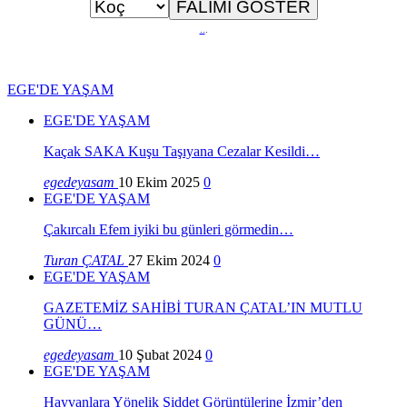
..
.
EGE'DE YAŞAM
EGE'DE YAŞAM
Kaçak SAKA Kuşu Taşıyana Cezalar Kesildi…
egedeyasam
10 Ekim 2025
0
EGE'DE YAŞAM
Çakırcalı Efem iyiki bu günleri görmedin…
Turan ÇATAL
27 Ekim 2024
0
EGE'DE YAŞAM
GAZETEMİZ SAHİBİ TURAN ÇATAL’IN MUTLU
GÜNÜ…
egedeyasam
10 Şubat 2024
0
EGE'DE YAŞAM
Hayvanlara Yönelik Şiddet Görüntülerine İzmir’den