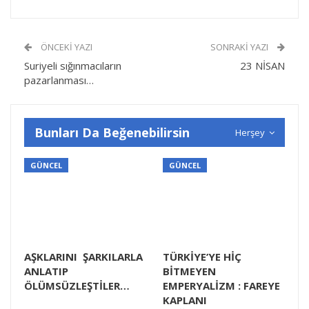
ÖNCEKI YAZI
SONRAKI YAZI
Suriyeli sığınmacıların
23 NİSAN
pazarlanması…
Bunları Da Beğenebilirsin
Herşey
GÜNCEL
GÜNCEL
AŞKLARINI ŞARKILARLA
TÜRKİYE’YE HİÇ
ANLATIP
BİTMEYEN
ÖLÜMSÜZLEŞTİLER…
EMPERYALİZM : FAREYE
KAPLANI