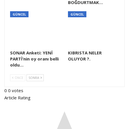
BOĞDURTMAK…
GÜNCEL
GÜNCEL
SONAR Anketi: YENİ
KIBRISTA NELER
PARTİ’nin oy oranı belli
OLUYOR ?.
oldu…
ÖNCE
SONRA
0
0
votes
Article Rating