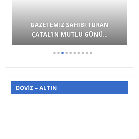
Hayvanlara Yönelik Şiddet
Görüntülerine İzmir’den “YETER”…
DÖVİZ – ALTIN