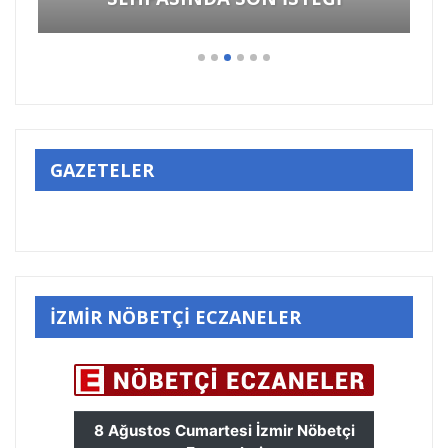
GAZETELER
İZMİR NÖBETÇİ ECZANELER