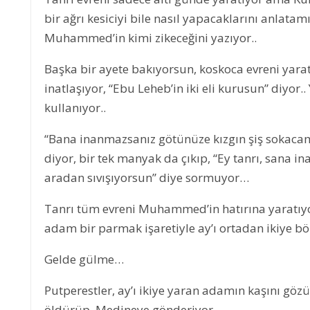
bir ağrı kesiciyi bile nasıl yapacaklarını anlatam
Muhammed’in kimi zikeceğini yazıyor..
Başka bir ayete bakıyorsun, koskoca evreni yarat
inatlaşıyor, “Ebu Leheb’in iki eli kurusun” diyor.
kullanıyor..
“Bana inanmazsanız götünüze kızgın şiş sokaca
diyor, bir tek manyak da çıkıp, “Ey tanrı, sana 
aradan sıvışıyorsun” diye sormuyor…
Tanrı tüm evreni Muhammed’in hatırına yaratıy
adam bir parmak işaretiyle ay’ı ortadan ikiye bö
Gelde gülme…
Putperestler, ay’ı ikiye yaran adamın kaşını göz
öldürüp, Medineye gönderiyor.