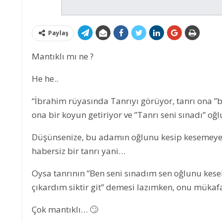
Paylaş
Mantıklı mı ne ?
He he..
“İbrahim rüyasında Tanrıyı görüyor, tanrı ona ”
ona bir koyun getiriyor ve ”Tanrı seni sınadı” 
Düşünsenize, bu adamın oğlunu kesip kesemeyec
habersiz bir tanrı yani…
Oysa tanrının ”Ben seni sınadım sen oğlunu kes
çıkardım siktir git” demesi lazımken, onu mükaf
Çok mantıklı… 🙄