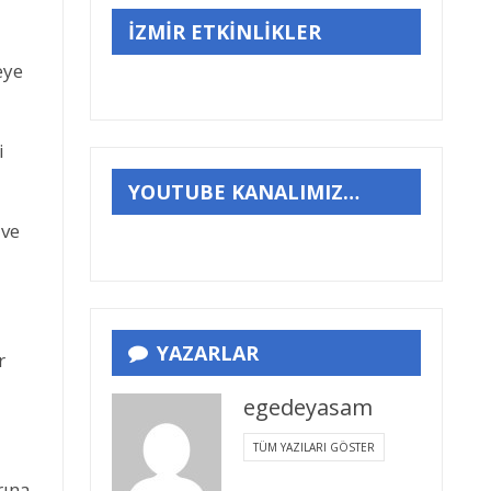
İZMİR ETKİNLİKLER
eye
i
YOUTUBE KANALIMIZ…
 ve
YAZARLAR
r
egedeyasam
TÜM YAZILARI GÖSTER
rına