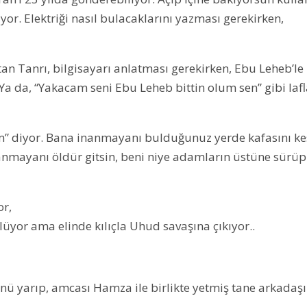
ıyor. Elektriği nasıl bulacaklarını yazması gerekirken,
an Tanrı, bilgisayarı anlatması gerekirken, Ebu Leheb’le
. Ya da, “Yakacam seni Ebu Leheb bittin olum sen” gibi lafl
m” diyor. Bana inanmayanı bulduğunuz yerde kafasını ke
inanmayanı öldür gitsin, beni niye adamların üstüne sürüp
or,
lüyor ama elinde kılıçla Uhud savaşına çıkıyor..
ünü yarıp, amcası Hamza ile birlikte yetmiş tane arkadaşı