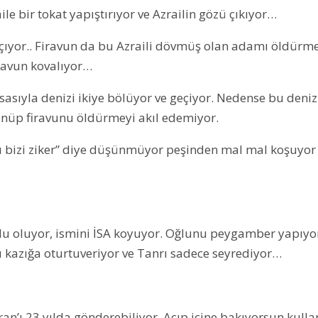
e bir tokat yapıştırıyor ve Azrailin gözü çıkıyor…
açıyor.. Firavun da bu Azraili dövmüş olan adamı öldürm
ravun kovalıyor…
sasıyla denizi ikiye bölüyor ve geçiyor. Nedense bu deniz
nüp firavunu öldürmeyi akıl edemiyor.
ı bizi ziker” diye düşünmüyor peşinden mal mal koşuyor
ğlu oluyor, ismini İSA koyuyor. Oğlunu peygamber yapıyo
 kazığa oturtuveriyor ve Tanrı sadece seyrediyor…
an’ı 23 yılda gönderebiliyor. Açıp içine bakıyorsun kulla