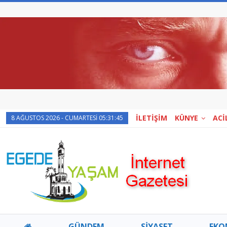
İLETİŞİM
KÜNYE
ACİ
8 AĞUSTOS 2026 - CUMARTESI 05:31:45
GÜNDEM
SİYASET
EKO