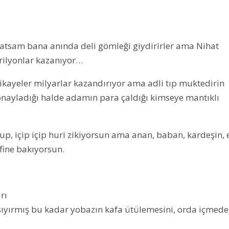
anlatsam bana anında deli gömleği giydirirler ama Nihat
trilyonlar kazanıyor…
ayeler milyarlar kazandırıyor ama adli tıp muktedirin
 onayladığı halde adamın para çaldığı kimseye mantıklı
p, içip içip huri zikiyorsun ama anan, baban, kardeşin, 
fine bakıyorsun.
rı
 sıyırmış bu kadar yobazın kafa ütülemesini, orda içmed