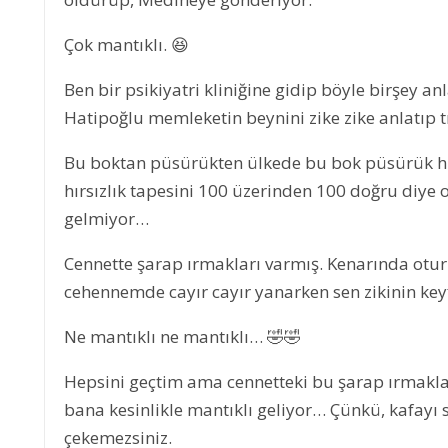
Çok mantıklı. 😆
Ben bir psikiyatri kliniğine gidip böyle birşey 
Hatipoğlu memleketin beynini zike zike anlatıp 
Bu boktan püsürükten ülkede bu bok püsürük hik
hırsızlık tapesini 100 üzerinden 100 doğru diye
gelmiyor…
Cennette şarap ırmakları varmış. Kenarında oturu
cehennemde cayır cayır yanarken sen zikinin key
Ne mantıklı ne mantıklı… 🤣🤣
Hepsini geçtim ama cennetteki bu şarap ırmakla
bana kesinlikle mantıklı geliyor… Çünkü, kafayı
çekemezsiniz.