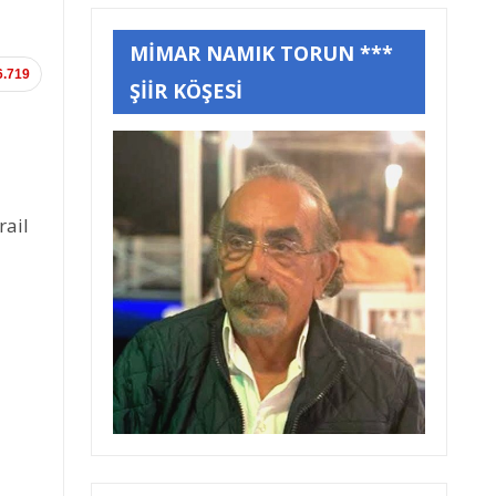
MİMAR NAMIK TORUN ***
6.719
ŞİİR KÖŞESİ
rail