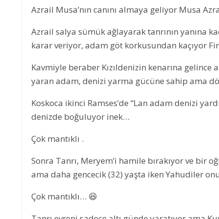
Azrail Musa’nın canını almaya geliyor Musa Azrail
Azrail salya sümük ağlayarak tanrının yanına k
karar veriyor, adam göt korkusundan kaçıyor Fi
Kavmiyle beraber Kızıldenizin kenarına gelince a
yaran adam, denizi yarma gücüne sahip ama dö
Koskoca ikinci Ramses’de “Lan adam denizi yard
denizde boğuluyor inek…
Çok mantıklı .
Sonra Tanrı, Meryem’i hamile bırakıyor ve bir o
ama daha gencecik (32) yaşta iken Yahudiler onu
Çok mantıklı… 😆
Tanrı evreni sadece altı günde yaratıyor ama Kur