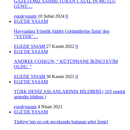
GAZETEMİZ SAHİBİ TURAN ÇATAL’IN MUTLU
GÜNÜ…
egedeyasam
10 Şubat 2024
0
EGE'DE YAŞAM
Hayvanlara Yönelik Şiddet Görüntülerine İzmir’den
“YETER”…
EGEDE YAŞAM
27 Kasım 2022
0
EGE'DE YAŞAM
ANDREE COŞKUN, “ KÜTÜPHANE İKİNCİ EVİM
OLDU. ”
EGEDE YAŞAM
30 Kasım 2021
0
EGE'DE YAŞAM
TÜRK DENİZ ASLANLARININ BİLDİRİSİ ( 103 emekli
amiralin bildirisi )
egedeyasam
4 Nisan 2021
EGE'DE YAŞAM
Türkiye’nin en çok gecekondu bulunan şehri İzmir!