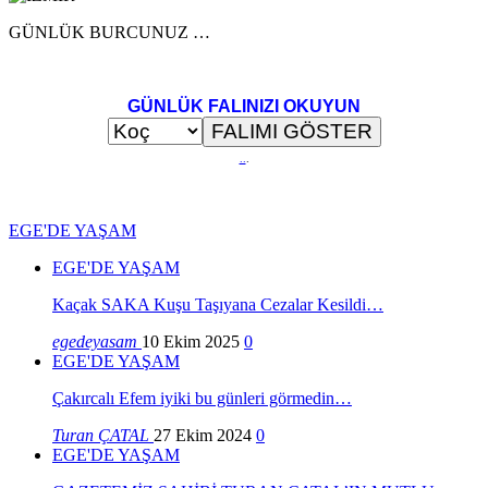
GÜNLÜK BURCUNUZ …
GÜNLÜK FALINIZI OKUYUN
..
.
EGE'DE YAŞAM
EGE'DE YAŞAM
Kaçak SAKA Kuşu Taşıyana Cezalar Kesildi…
egedeyasam
10 Ekim 2025
0
EGE'DE YAŞAM
Çakırcalı Efem iyiki bu günleri görmedin…
Turan ÇATAL
27 Ekim 2024
0
EGE'DE YAŞAM