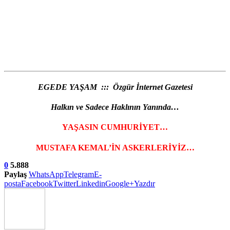
EGEDE YAŞAM ::: Özgür İnternet Gazetesi
Halkın ve Sadece Haklının Yanında…
YAŞASIN CUMHURİYET…
MUSTAFA KEMAL’İN ASKERLERİYİZ…
0
5.888
Paylaş
WhatsApp
Telegram
E-
posta
Facebook
Twitter
Linkedin
Google+
Yazdır