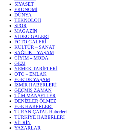
SİYASET
EKONOMİ
DÜNYA
TEKNOLOJİ
SPOR
MAGAZİN
VİDEO GALERİ
FOTO GALERİ
KÜLTÜR – SANAT
SAĞLIK – YAŞAM
GİYİM – MODA
GEZİ
YEMEK TARİFLERİ
OTO – EMLAK
EGE’DE YAŞAM
İZMİR HABERLERİ
GEÇMİŞ ZAMAN
TÜM MANŞETLER
DENİZLER ÖLMEZ
EGE HABERLERİ
TURAN ÇATAL Haberleri
TÜRKİYE HABERLERİ
VİTRİN
YAZARLAR