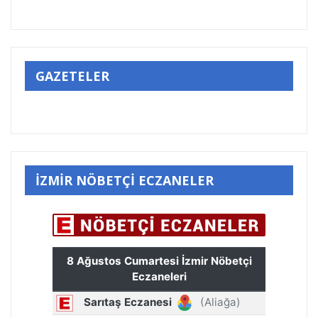
GAZETELER
İZMİR NÖBETÇİ ECZANELER