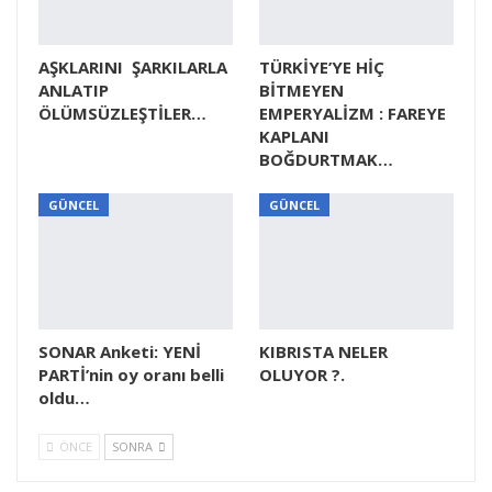
AŞKLARINI ŞARKILARLA
TÜRKİYE’YE HİÇ
ANLATIP
BİTMEYEN
ÖLÜMSÜZLEŞTİLER…
EMPERYALİZM : FAREYE
KAPLANI
BOĞDURTMAK…
GÜNCEL
GÜNCEL
SONAR Anketi: YENİ
KIBRISTA NELER
PARTİ’nin oy oranı belli
OLUYOR ?.
oldu…
ÖNCE
SONRA