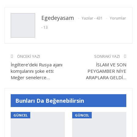
E-posta
Facebook
Twitter
Egedeyasam
Yazılar - 431
Yorumlar
- 13
Linkedin
Google+
Yazdır
ÖNCEKI YAZI
SONRAKI YAZI
İngiltere’deki Rusya ajanı
İSLAM VE SON
komşularını şoke etti:
PEYGAMBER NİYE
Meğer senelerce…
ARAPLARA GELDİ…
Bunları Da Beğenebilirsin
GÜNCEL
GÜNCEL