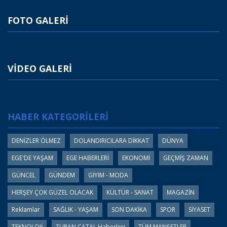
FOTO GALERİ
VİDEO GALERİ
HABER KATEGORİLERİ
DENİZLER ÖLMEZ
DOLANDIRICILARA DİKKAT
DÜNYA
EGE'DE YAŞAM
EGE HABERLERİ
EKONOMİ
GEÇMİŞ ZAMAN
GÜNCEL
GÜNDEM
GİYİM - MODA
HERŞEY ÇOK GÜZEL OLACAK
KÜLTÜR - SANAT
MAGAZİN
Reklamlar
SAĞLIK - YAŞAM
SON DAKİKA
SPOR
SİYASET
TEKNOLOJİ
TURAN ÇATAL Haberleri
TÜM MANŞETLER