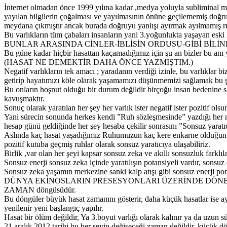
İnternet olmadan önce 1999 yılına kadar ,medya yoluyla subliminal mesaj
yayılan bilgilerin çoğalması ve yayılmasının önüne geçilememiş doğruy
meydana çıkmıştır ancak burada doğruyu yanlışı ayırmak ayılmamış ru
Bu varlıkların tüm çabaları insanların yani 3.yoğunlukta yaşayan eski 
BUNLAR ARASINDA CİNLER-İBLİSİN ORDUSU-GİBİ BİL
Bu güne kadar hiçbir hasattan kaçamadığımız için şu an bizler bu anı
(HASAT NE DEMEKTİR DAHA ÖNCE YAZMIŞTIM.)
Negatif varlıkların tek amacı ; yaradanın verdiği izinle, bu varlıkla
getirip hayatımızı köle olarak yaşamamızı düşünmemizi sağlamak bu şe
Bu onların hoşnut olduğu bir durum değildir birçoğu insan bedenine sı
kavuşmaktır.
Sonuç olarak yaratılan her şey her varlık ister negatif ister pozitif ol
Yani sürecin sonunda herkes kendi ”Ruh sözleşmesinde” yazdığı her 
hesap günü geldiğinde her şey hesaba çekilir sonrasını ”Sonsuz yaratıcı
Aslında kaç hasat yaşadığımız Ruhumuzun kaç kere enkarne olduğunu b
pozitif kutuba geçmiş ruhlar olarak sonsuz yaratıcıya ulaşabiliriz.
Birlik ,var olan her şeyi kapsar sonsuz zeka ve akıllı sonsuzluk farklıl
Sonsuz enerji sonsuz zeka içinde yaratılışın potansiyeli vardır, sonsuz 
Sonsuz zeka yaşamın merkezine sanki kalp atışı gibi sonsuz enerji po
DÜNYA EKİNOSLARIN PRESESYONLARI ÜZERİNDE DÖNEN,
ZAMAN döngüsüdür.
Bu döngüler büyük hasat zamanını gösterir, daha küçük hasatlar ise a
yenilenir yeni başlangıç yapılır.
Hasat bir ölüm değildir, Ya 3.boyut varlığı olarak kalınır ya da uzun 
21 aralık 2012 tarihi bu her şeyin değişeceği zaman değildir, küçük d