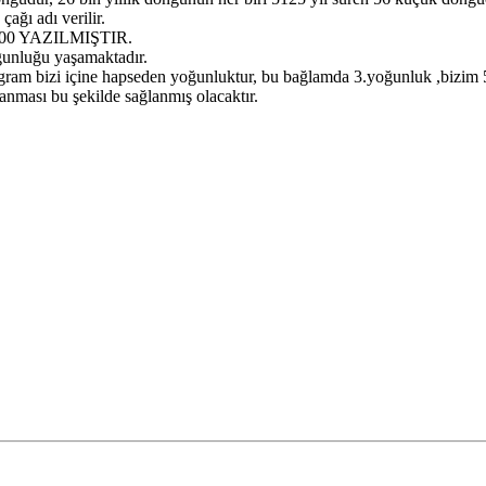
ağı adı verilir.
.0000 YAZILMIŞTIR.
ğunluğu yaşamaktadır.
logram bizi içine hapseden yoğunluktur, bu bağlamda 3.yoğunluk ,bizim
nması bu şekilde sağlanmış olacaktır.