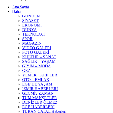
Ana Sayfa
Daha
GÜNDEM
SİYASET
EKONOMİ
DÜNYA
TEKNOLOJİ
SPOR
MAGAZİN
VİDEO GALERİ
FOTO GALERİ
KÜLTÜR – SANAT
SAĞLIK – YAŞAM
GİYİM – MODA
GEZİ
YEMEK TARİFLERİ
OTO – EMLAK
EGE’DE YAŞAM
İZMİR HABERLERİ
GEÇMİŞ ZAMAN
TÜM MANŞETLER
DENİZLER ÖLMEZ
EGE HABERLERİ
TURAN ÇATAL Haberleri