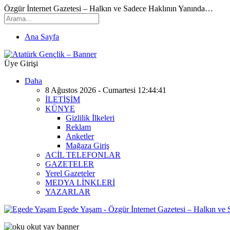
Özgür İnternet Gazetesi – Halkın ve Sadece Haklının Yanında…
Ana Sayfa
Üye Girişi
Daha
8 Ağustos 2026 - Cumartesi 12:44:41
İLETİŞİM
KÜNYE
Gizlilik İlkeleri
Reklam
Anketler
Mağaza Giriş
ACİL TELEFONLAR
GAZETELER
Yerel Gazeteler
MEDYA LİNKLERİ
YAZARLAR
Egede Yaşam - Özgür İnternet Gazetesi – Halkın ve