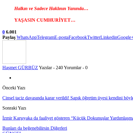
Halkın ve Sadece Haklının Yanında…
YAŞASIN CUMHURİYET…
0
6.001
Paylaş
WhatsApp
Telegram
E-posta
Facebook
Twitter
Linkedin
Google
Haşmet GÜRBÜZ
Yazılar - 240
Yorumlar - 0
Önceki Yazı
Cinsel taciz davasında karar verildi! Sapık öğretim üyesi kendini b
Sonraki Yazı
İzmir Karşıyaka da faaliyet gösteren “Küçük Dokunuşlar Yardımlaşm
Bunları da beğenebilirsin
Diğerleri