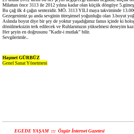
Milattan önce 3113 ile 2012 yılına kadar olan küçük döngüye 5.güneş ç
Bu çağ ilk 4 çağın sentezidir. MÖ. 3113 YILI maya takviminde 13
Gezegenimiz şu anda sevginin titreşimsel yoğunluğu olan 3.boyut yo
Aslında boyut diye bir şey de yoktur yaşadığımız fanus içinde ki ho
dönülmeksizin terk edilecek ve Ruhlarımızın yükselmesi deneyim kaza
Her şeyin en doğrusunu ”Kadir-i mutlak” bilir.
Sevgilerimle..
Haşmet GÜRBÜZ
Genel Sanat Yönetmeni
EGEDE YAŞAM ::: Özgür İnternet Gazetesi