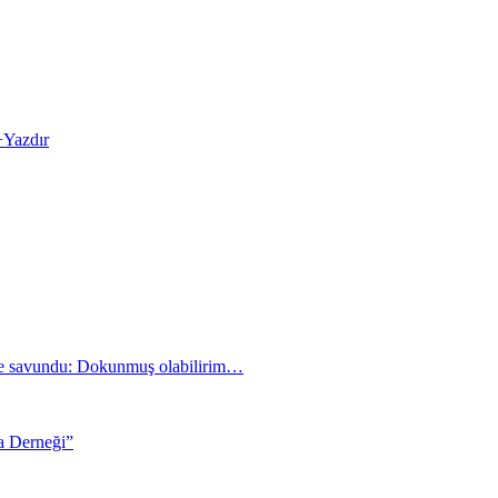
+
Yazdır
öyle savundu: Dokunmuş olabilirim…
a Derneği”