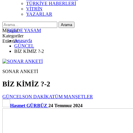
TÜRKİYE HABERLERİ
VİTRİN
YAZARLAR
Mesajlar
Kategoriler
Anasayfa
Etiketler
GÜNCEL
BİZ KİMİZ ?-2
SONAR ANKETİ
BİZ KİMİZ ?-2
GÜNCEL
SON DAKİKA
TÜM MANŞETLER
Haşmet GÜRBÜZ
24 Temmuz 2024