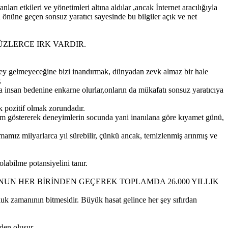
rı etkileri ve yönetimleri altına aldılar ,ancak İnternet aracılığıyla
 önüne geçen sonsuz yaratıcı sayesinde bu bilgiler açık ve net
ZLERCE IRK VARDIR.
r şey gelmeyeceğine bizi inandırmak, dünyadan zevk almaz bir hale
.
a insan bedenine enkarne olurlar,onların da mükafatı sonsuz yaratıcıya
ık pozitif olmak zorundadır.
m göstererek deneyimlerin socunda yani inanılana göre kıyamet günü,
mız milyarlarca yıl sürebilir, çünkü ancak, temizlenmiş arınmış ve
olabilme potansiyelini tanır.
NUN HER BİRİNDEN GEÇEREK TOPLAMDA 26.000 YILLIK
uk zamanının bitmesidir. Büyük hasat gelince her şey sıfırdan
den oluşur.