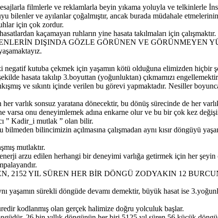
larla filmlerle ve reklamlarla beyin yıkama yoluyla ve telkinlerle İnsanla
u bilenler ve ayılanlar çoğalmıştır, ancak burada müdahale etmelerinin
hlar için çok zordur.
hasatlardan kaçamayan ruhların yine hasata takılmaları için çalışmaktır.
İNENLERİN DIŞINDA GÖZLE GÖRÜNEN VE GÖRÜNMEYEN YÜ
 yaşamaktayız.
r bizi negatif kutuba çekmek için yaşamın kötü olduğuna elimizden hiçbi
kilde hasata takılıp 3.boyuttan (yoğunluktan) çıkmamızı engellemektir
kışmış ve sıkıntı içinde verilen bu görevi yapmaktadır. Nesiller boyunc
sun her varlık sonsuz yaratana dönecektir, bu dönüş sürecinde de her varl
ne varsa onu deneyimlemek adına enkarne olur ve bu bir çok kez değişi
 ” Kadir_i mutlak ” olan bilir.
ilmeden bilincimizin açılmasına çalışmadan aynı kısır döngüyü yaşama
aşmış mutlaktır.
enerji arzu edilen herhangi bir deneyimi varlığa getirmek için her şeyin 
mpalayandır.
 2152 YIL SÜREN HER BİR DÖNGÜ ZODYAKIN 12 BURCU
ynı yaşamın sürekli döngüde devamı demektir, büyük hasat ise 3.yoğunl
süredir kodlanmış olan gerçek halimize doğru yolculuk başlar.
öngüdür, 26 bin yıllık döngünün her biri 5125 yıl süren 56 küçük döngü