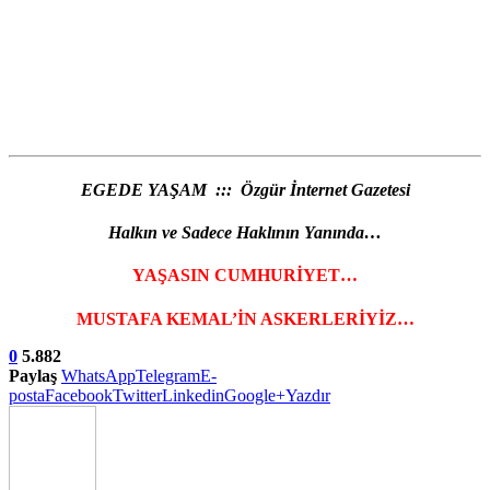
EGEDE YAŞAM ::: Özgür İnternet Gazetesi
Halkın ve Sadece Haklının Yanında…
YAŞASIN CUMHURİYET…
MUSTAFA KEMAL’İN ASKERLERİYİZ…
0
5.882
Paylaş
WhatsApp
Telegram
E-
posta
Facebook
Twitter
Linkedin
Google+
Yazdır