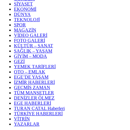
SİYASET
EKONOMİ
DÜNYA
TEKNOLOJİ
SPOR
MAGAZİN
VİDEO GALERİ
FOTO GALERİ
KÜLTÜR – SANAT
SAĞLIK – YAŞAM
GİYİM – MODA
GEZİ
YEMEK TARİFLERİ
OTO – EMLAK
EGE’DE YAŞAM
İZMİR HABERLERİ
GEÇMİŞ ZAMAN
TÜM MANŞETLER
DENİZLER ÖLMEZ
EGE HABERLERİ
TURAN ÇATAL Haberleri
TÜRKİYE HABERLERİ
VİTRİN
YAZARLAR