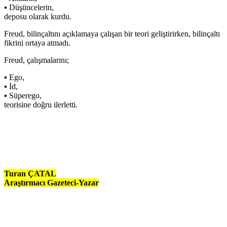
▪ Düşüncelerin,
deposu olarak kurdu.
Freud, bilinçaltını açıklamaya çalışan bir teori geliştirirken, bilinçaltı
fikrini ortaya atmadı.
Freud, çalışmalarını;
▪ Ego,
▪ İd,
▪ Süperego,
teorisine doğru ilerletti.
Turan ÇATAL
Araştırmacı Gazeteci-Yazar