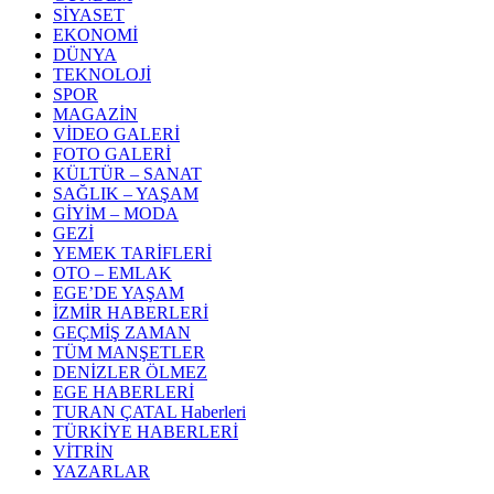
SİYASET
EKONOMİ
DÜNYA
TEKNOLOJİ
SPOR
MAGAZİN
VİDEO GALERİ
FOTO GALERİ
KÜLTÜR – SANAT
SAĞLIK – YAŞAM
GİYİM – MODA
GEZİ
YEMEK TARİFLERİ
OTO – EMLAK
EGE’DE YAŞAM
İZMİR HABERLERİ
GEÇMİŞ ZAMAN
TÜM MANŞETLER
DENİZLER ÖLMEZ
EGE HABERLERİ
TURAN ÇATAL Haberleri
TÜRKİYE HABERLERİ
VİTRİN
YAZARLAR