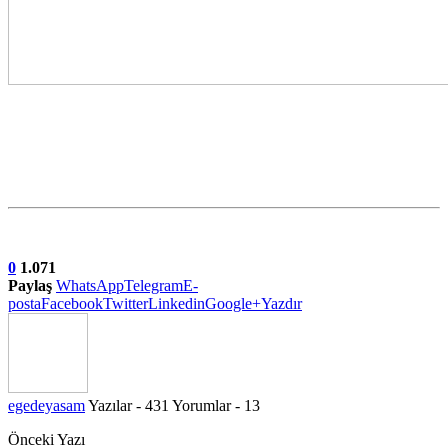
0
1.071
Paylaş
WhatsApp
Telegram
E-
posta
Facebook
Twitter
Linkedin
Google+
Yazdır
egedeyasam
Yazılar - 431
Yorumlar - 13
Önceki Yazı