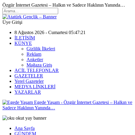
Özgür İnternet Gazetesi – Halkın ve Sadece Haklının Yanında…
Üye Girişi
8 Ağustos 2026 - Cumartesi 05:47:21
İLETİŞİM
KÜNYE
Gizlilik İlkeleri
Reklam
Anketler
Mağaza Giriş
ACİL TELEFONLAR
GAZETELER
Yerel Gazeteler
MEDYA LİNKLERİ
YAZARLAR
Egede Yaşam - Özgür İnternet Gazetesi – Halkın ve
Sadece Haklının Yanında…
Ana Sayfa
GÜNDEM