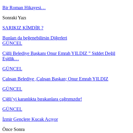
Bir Roman Hikayesi…
Sonraki Yazı
SARIKIZ KİMDİR ?
Bunları da beğenebilirsin
Diğerleri
GÜNCEL
Çiğli Belediye Başkanı Onur Emrah YILDIZ ” Şiddet Değil
Eşitlik…
GÜNCEL
Çalışan Belediye ,Çalışan Başkan; Onur Emrah YILDIZ
GÜNCEL
Çiğli’yi karanlıkta bırakanlara çağrımızdır!
GÜNCEL
İzmir Gençlere Kucak Açıyor
Önce
Sonra