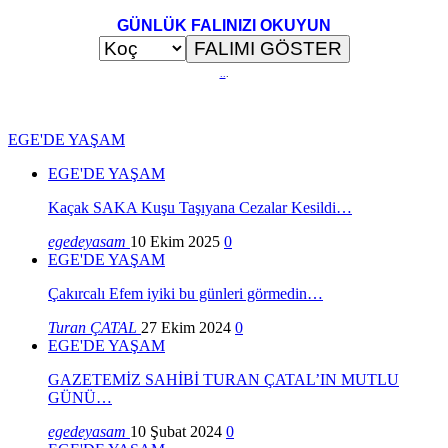
GÜNLÜK FALINIZI OKUYUN
..
.
EGE'DE YAŞAM
EGE'DE YAŞAM
Kaçak SAKA Kuşu Taşıyana Cezalar Kesildi…
egedeyasam
10 Ekim 2025
0
EGE'DE YAŞAM
Çakırcalı Efem iyiki bu günleri görmedin…
Turan ÇATAL
27 Ekim 2024
0
EGE'DE YAŞAM
GAZETEMİZ SAHİBİ TURAN ÇATAL’IN MUTLU
GÜNÜ…
egedeyasam
10 Şubat 2024
0