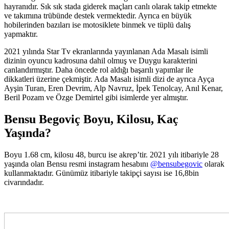
hayranıdır. Sık sık stada giderek maçları canlı olarak takip etmekte
ve takımına trübünde destek vermektedir. Ayrıca en büyük
hobilerinden bazıları ise motosiklete binmek ve tüplü dalış
yapmaktır.
2021 yılında Star Tv ekranlarında yayınlanan Ada Masalı isimli
dizinin oyuncu kadrosuna dahil olmuş ve Duygu karakterini
canlandırmıştır. Daha öncede rol aldığı başarılı yapımlar ile
dikkatleri üzerine çekmiştir. Ada Masalı isimli dizi de ayrıca Ayça
Ayşin Turan, Eren Devrim, Alp Navruz, İpek Tenolcay, Anıl Kenar,
Beril Pozam ve Özge Demirtel gibi isimlerde yer almıştır.
Bensu Begoviç Boyu, Kilosu, Kaç
Yaşında?
Boyu 1.68 cm, kilosu 48, burcu ise akrep’tir. 2021 yılı itibariyle 28
yaşında olan Bensu resmi instagram hesabını
@bensubegovic
olarak
kullanmaktadır. Günümüz itibariyle takipçi sayısı ise 16,8bin
civarındadır.