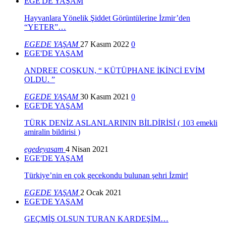
EGE'DE YAŞAM
Hayvanlara Yönelik Şiddet Görüntülerine İzmir’den
“YETER”…
EGEDE YAŞAM
27 Kasım 2022
0
EGE'DE YAŞAM
ANDREE COŞKUN, “ KÜTÜPHANE İKİNCİ EVİM
OLDU. ”
EGEDE YAŞAM
30 Kasım 2021
0
EGE'DE YAŞAM
TÜRK DENİZ ASLANLARININ BİLDİRİSİ ( 103 emekli
amiralin bildirisi )
egedeyasam
4 Nisan 2021
EGE'DE YAŞAM
Türkiye’nin en çok gecekondu bulunan şehri İzmir!
EGEDE YAŞAM
2 Ocak 2021
EGE'DE YAŞAM
GEÇMİŞ OLSUN TURAN KARDEŞİM…