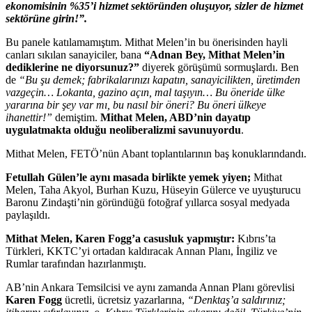
ekonomisinin %35’i hizmet sektöründen oluşuyor, sizler de hizmet
sektörüne girin!”.
Bu panele katılamamıştım. Mithat Melen’in bu önerisinden hayli
canları sıkılan sanayiciler, bana
“Adnan Bey, Mithat Melen’in
dediklerine ne diyorsunuz?”
diyerek görüşümü sormuşlardı. Ben
de
“Bu şu demek; fabrikalarınızı kapatın, sanayicilikten, üretimden
vazgeçin… Lokanta, gazino açın, mal taşıyın… Bu öneride ülke
yararına bir şey var mı, bu nasıl bir öneri? Bu öneri ülkeye
ihanettir!”
demiştim.
Mithat Melen, ABD’nin dayatıp
uygulatmakta olduğu neoliberalizmi savunuyordu
.
Mithat Melen, FETÖ’nün Abant toplantılarının baş konuklarındandı.
Fetullah Gülen’le aynı masada birlikte yemek yiyen;
Mithat
Melen, Taha Akyol, Burhan Kuzu, Hüseyin Gülerce ve uyuşturucu
Baronu Zindaşti’nin göründüğü fotoğraf yıllarca sosyal medyada
paylaşıldı.
Mithat Melen, Karen Fogg’a casusluk yapmıştır:
Kıbrıs’ta
Türkleri, KKTC’yi ortadan kaldıracak Annan Planı, İngiliz ve
Rumlar tarafından hazırlanmıştı.
AB’nin Ankara Temsilcisi ve aynı zamanda Annan Planı görevlisi
Karen Fogg
ücretli, ücretsiz yazarlarına,
“Denktaş’a saldırınız;