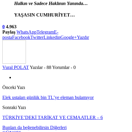
Halkın ve Sadece Haklının Yanında…
YAŞASIN CUMHURİYET…
0
4.963
Paylaş
WhatsApp
Telegram
E-
posta
Facebook
Twitter
Linkedin
Google+
Yazdır
Vural POLAT
Yazılar - 88
Yorumlar - 0
Önceki Yazı
Elek ustaları günlük bin TL’ye eleman bulamıyor
Sonraki Yazı
TÜRKİYE’DEKİ TARİKAT VE CEMAATLER – 6
Bunları da beğenebilirsin
Diğerleri