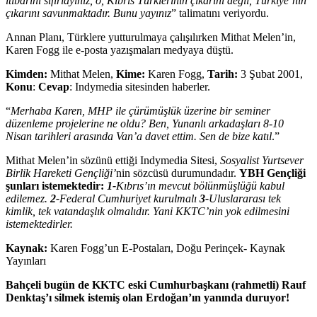
itibarını sıfırlayınız, o, Kıbrıs Türklerinin çıkarını değil, Türkiye’nin
çıkarını savunmaktadır. Bunu yayınız
” talimatını veriyordu.
Annan Planı, Türklere yutturulmaya çalışılırken Mithat Melen’in,
Karen Fogg ile e-posta yazışmaları medyaya düştü.
Kimden:
Mithat Melen,
Kime:
Karen Fogg,
Tarih:
3 Şubat 2001,
Konu
:
Cevap
: Indymedia sitesinden haberler.
“
Merhaba Karen, MHP ile çürümüşlük üzerine bir seminer
düzenleme projelerine ne oldu? Ben, Yunanlı arkadaşları 8-10
Nisan tarihleri arasında Van’a davet ettim. Sen de bize katıl
.”
Mithat Melen’in sözünü ettiği Indymedia Sitesi,
Sosyalist Yurtsever
Birlik Hareketi Gençliği’
nin sözcüsü durumundadır.
YBH Gençliği
şunları istemektedir:
1-
Kıbrıs’ın mevcut bölünmüşlüğü kabul
edilemez.
2-
Federal Cumhuriyet kurulmalı
3-
Uluslararası tek
kimlik, tek vatandaşlık olmalıdır. Yani KKTC’nin yok edilmesini
istemektedirler.
Kaynak:
Karen Fogg’un E-Postaları, Doğu Perinçek- Kaynak
Yayınları
Bahçeli bugün de KKTC eski Cumhurbaşkanı (rahmetli) Rauf
Denktaş’ı silmek istemiş olan Erdoğan’ın yanında duruyor!