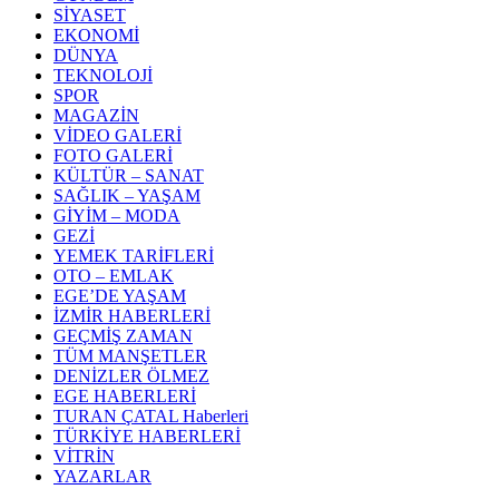
SİYASET
EKONOMİ
DÜNYA
TEKNOLOJİ
SPOR
MAGAZİN
VİDEO GALERİ
FOTO GALERİ
KÜLTÜR – SANAT
SAĞLIK – YAŞAM
GİYİM – MODA
GEZİ
YEMEK TARİFLERİ
OTO – EMLAK
EGE’DE YAŞAM
İZMİR HABERLERİ
GEÇMİŞ ZAMAN
TÜM MANŞETLER
DENİZLER ÖLMEZ
EGE HABERLERİ
TURAN ÇATAL Haberleri
TÜRKİYE HABERLERİ
VİTRİN
YAZARLAR