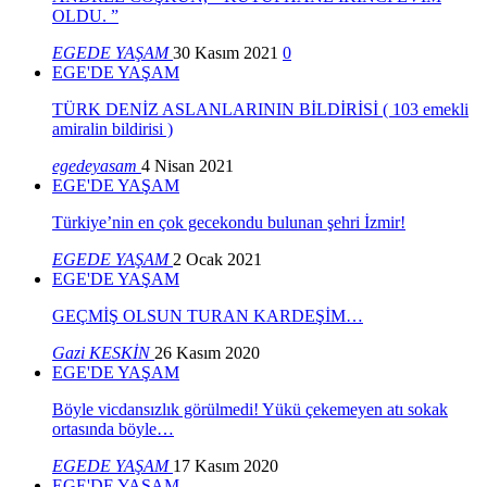
OLDU. ”
EGEDE YAŞAM
30 Kasım 2021
0
EGE'DE YAŞAM
TÜRK DENİZ ASLANLARININ BİLDİRİSİ ( 103 emekli
amiralin bildirisi )
egedeyasam
4 Nisan 2021
EGE'DE YAŞAM
Türkiye’nin en çok gecekondu bulunan şehri İzmir!
EGEDE YAŞAM
2 Ocak 2021
EGE'DE YAŞAM
GEÇMİŞ OLSUN TURAN KARDEŞİM…
Gazi KESKİN
26 Kasım 2020
EGE'DE YAŞAM
Böyle vicdansızlık görülmedi! Yükü çekemeyen atı sokak
ortasında böyle…
EGEDE YAŞAM
17 Kasım 2020
EGE'DE YAŞAM