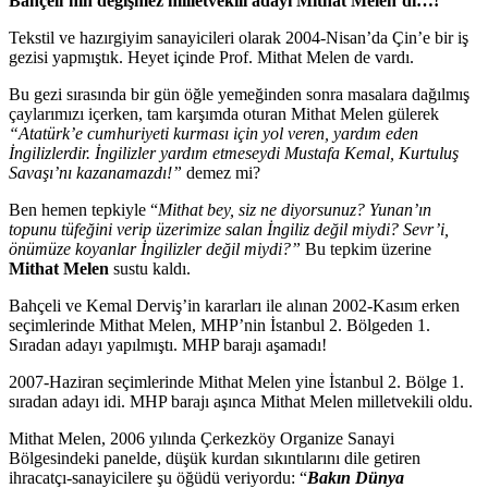
Bahçeli’nin değişmez milletvekili adayı Mithat Melen’di…!
Tekstil ve hazırgiyim sanayicileri olarak 2004-Nisan’da Çin’e bir iş
gezisi yapmıştık. Heyet içinde Prof. Mithat Melen de vardı.
Bu gezi sırasında bir gün öğle yemeğinden sonra masalara dağılmış
çaylarımızı içerken, tam karşımda oturan Mithat Melen gülerek
“Atatürk’e cumhuriyeti kurması için yol veren, yardım eden
İngilizlerdir. İngilizler yardım etmeseydi Mustafa Kemal, Kurtuluş
Savaşı’nı kazanamazdı!”
demez mi?
Ben hemen tepkiyle “
Mithat bey, siz ne diyorsunuz? Yunan’ın
topunu tüfeğini verip üzerimize salan İngiliz değil miydi? Sevr’i,
önümüze koyanlar İngilizler değil miydi?”
Bu tepkim üzerine
Mithat Melen
sustu kaldı.
Bahçeli ve Kemal Derviş’in kararları ile alınan 2002-Kasım erken
seçimlerinde Mithat Melen, MHP’nin İstanbul 2. Bölgeden 1.
Sıradan adayı yapılmıştı. MHP barajı aşamadı!
2007-Haziran seçimlerinde Mithat Melen yine İstanbul 2. Bölge 1.
sıradan adayı idi. MHP barajı aşınca Mithat Melen milletvekili oldu.
Mithat Melen, 2006 yılında Çerkezköy Organize Sanayi
Bölgesindeki panelde, düşük kurdan sıkıntılarını dile getiren
ihracatçı-sanayicilere şu öğüdü veriyordu: “
Bakın Dünya