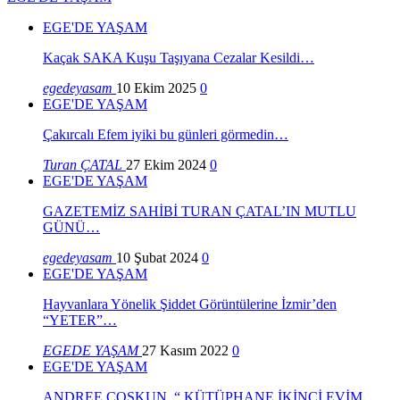
EGE'DE YAŞAM
Kaçak SAKA Kuşu Taşıyana Cezalar Kesildi…
egedeyasam
10 Ekim 2025
0
EGE'DE YAŞAM
Çakırcalı Efem iyiki bu günleri görmedin…
Turan ÇATAL
27 Ekim 2024
0
EGE'DE YAŞAM
GAZETEMİZ SAHİBİ TURAN ÇATAL’IN MUTLU
GÜNÜ…
egedeyasam
10 Şubat 2024
0
EGE'DE YAŞAM
Hayvanlara Yönelik Şiddet Görüntülerine İzmir’den
“YETER”…
EGEDE YAŞAM
27 Kasım 2022
0
EGE'DE YAŞAM
ANDREE COŞKUN, “ KÜTÜPHANE İKİNCİ EVİM