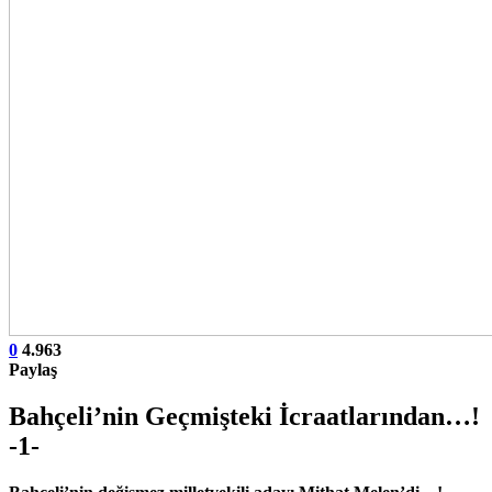
0
4.963
Paylaş
Bahçeli’nin Geçmişteki İcraatlarından…!
-1-