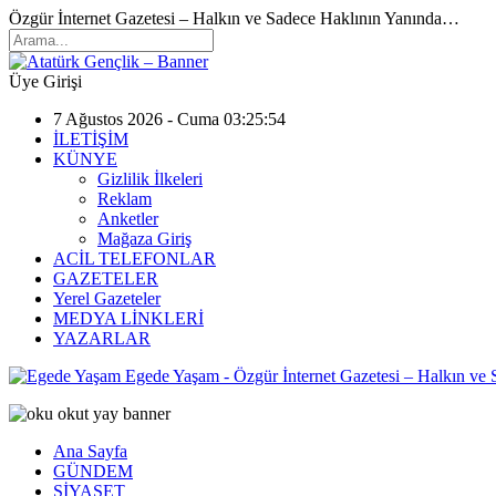
Özgür İnternet Gazetesi – Halkın ve Sadece Haklının Yanında…
Üye Girişi
7 Ağustos 2026 - Cuma 03:25:54
İLETİŞİM
KÜNYE
Gizlilik İlkeleri
Reklam
Anketler
Mağaza Giriş
ACİL TELEFONLAR
GAZETELER
Yerel Gazeteler
MEDYA LİNKLERİ
YAZARLAR
Egede Yaşam - Özgür İnternet Gazetesi – Halkın ve
Ana Sayfa
GÜNDEM
SİYASET