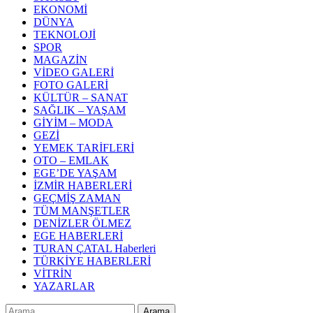
EKONOMİ
DÜNYA
TEKNOLOJİ
SPOR
MAGAZİN
VİDEO GALERİ
FOTO GALERİ
KÜLTÜR – SANAT
SAĞLIK – YAŞAM
GİYİM – MODA
GEZİ
YEMEK TARİFLERİ
OTO – EMLAK
EGE’DE YAŞAM
İZMİR HABERLERİ
GEÇMİŞ ZAMAN
TÜM MANŞETLER
DENİZLER ÖLMEZ
EGE HABERLERİ
TURAN ÇATAL Haberleri
TÜRKİYE HABERLERİ
VİTRİN
YAZARLAR