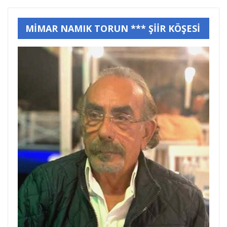
MİMAR NAMIK TORUN *** ŞİİR KÖŞESİ