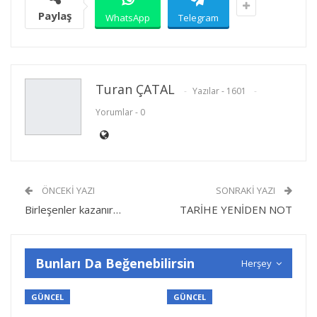
Paylaş
WhatsApp
Telegram
Turan ÇATAL
Yazılar - 1601
Yorumlar - 0
ÖNCEKI YAZI
SONRAKI YAZI
Birleşenler kazanır…
TARİHE YENİDEN NOT
Bunları Da Beğenebilirsin
Herşey
GÜNCEL
GÜNCEL