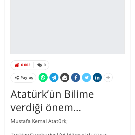
6.002
0
Paylaş
Atatürk’ün Bilime
verdiği önem…
Mustafa Kemal Atatürk;
Türkiye Cumhuriyeti’ni bilimsel düşünce