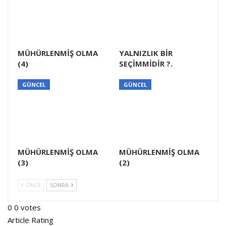
MÜHÜRLENMİŞ OLMA
YALNIZLIK BİR
(4)
SEÇİMMİDİR ?.
GÜNCEL
GÜNCEL
MÜHÜRLENMİŞ OLMA
MÜHÜRLENMİŞ OLMA
(3)
(2)
ÖNCE
SONRA
0
0
votes
Article Rating