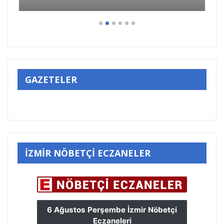
GAZETELER
İZMİR NÖBETÇİ ECZANELER