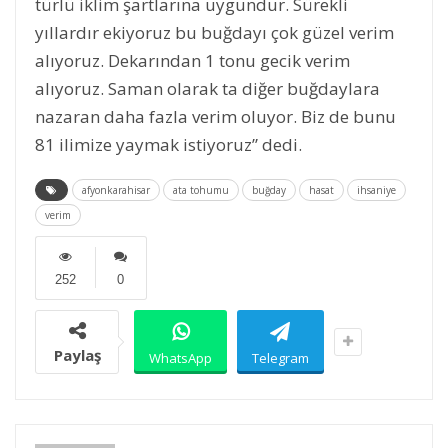
türlü iklim şartlarına uygundur. Sürekli
yıllardır ekiyoruz bu buğdayı çok güzel verim
alıyoruz. Dekarından 1 tonu gecik verim
alıyoruz. Saman olarak ta diğer buğdaylara
nazaran daha fazla verim oluyor. Biz de bunu
81 ilimize yaymak istiyoruz” dedi.
afyonkarahisar
ata tohumu
buğday
hasat
ihsaniye
verim
252
0
Paylaş
WhatsApp
Telegram