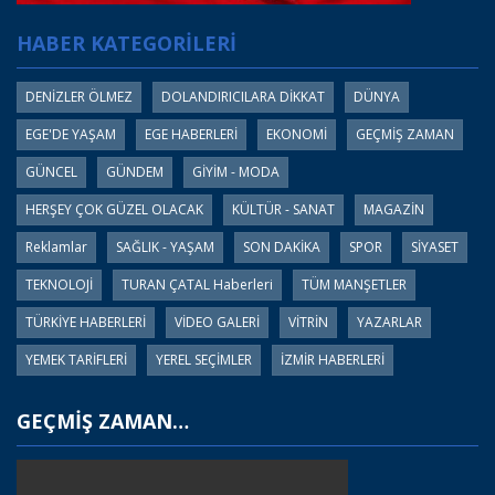
HABER KATEGORİLERİ
DENİZLER ÖLMEZ
DOLANDIRICILARA DİKKAT
DÜNYA
EGE'DE YAŞAM
EGE HABERLERİ
EKONOMİ
GEÇMİŞ ZAMAN
GÜNCEL
GÜNDEM
GİYİM - MODA
HERŞEY ÇOK GÜZEL OLACAK
KÜLTÜR - SANAT
MAGAZİN
Reklamlar
SAĞLIK - YAŞAM
SON DAKİKA
SPOR
SİYASET
TEKNOLOJİ
TURAN ÇATAL Haberleri
TÜM MANŞETLER
TÜRKİYE HABERLERİ
VİDEO GALERİ
VİTRİN
YAZARLAR
YEMEK TARİFLERİ
YEREL SEÇİMLER
İZMİR HABERLERİ
GEÇMİŞ ZAMAN…