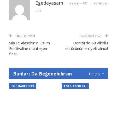
Egedeyasam
Yazılar - 431
Yorumlar
- 13
ÖNCEKI YAZI
SONRAKI YAZI
Sıla ile Alaşehir’in Üzüm
Denizli’de 68 alkollü
Festivaline muhteşem
sürücünün ehliyeti alındı!
final!
Bunları Da Beğenebilirsin
Herşey
EGE HABERLERİ
EGE HABERLERİ