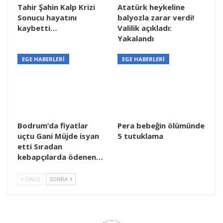
Tahir Şahin Kalp Krizi
Atatürk heykeline
Sonucu hayatını
balyozla zarar verdi!
kaybetti…
Valilik açıkladı:
Yakalandı
EGE HABERLERİ
EGE HABERLERİ
Bodrum’da fiyatlar
Pera bebeğin ölümünde
uçtu Gani Müjde isyan
5 tutuklama
etti Sıradan
kebapçılarda ödenen…
ÖNCE
SONRA