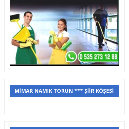
MİMAR NAMIK TORUN *** ŞİİR KÖŞESİ