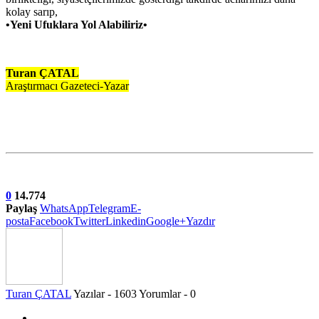
kolay sarıp,
•Yeni Ufuklara Yol Alabiliriz•
Turan ÇATAL
Araştırmacı Gazeteci-Yazar
0
14.774
Paylaş
WhatsApp
Telegram
E-
posta
Facebook
Twitter
Linkedin
Google+
Yazdır
Turan ÇATAL
Yazılar - 1603
Yorumlar - 0