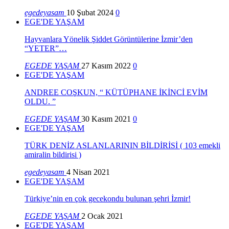
egedeyasam
10 Şubat 2024
0
EGE'DE YAŞAM
Hayvanlara Yönelik Şiddet Görüntülerine İzmir’den
“YETER”…
EGEDE YAŞAM
27 Kasım 2022
0
EGE'DE YAŞAM
ANDREE COŞKUN, “ KÜTÜPHANE İKİNCİ EVİM
OLDU. ”
EGEDE YAŞAM
30 Kasım 2021
0
EGE'DE YAŞAM
TÜRK DENİZ ASLANLARININ BİLDİRİSİ ( 103 emekli
amiralin bildirisi )
egedeyasam
4 Nisan 2021
EGE'DE YAŞAM
Türkiye’nin en çok gecekondu bulunan şehri İzmir!
EGEDE YAŞAM
2 Ocak 2021
EGE'DE YAŞAM