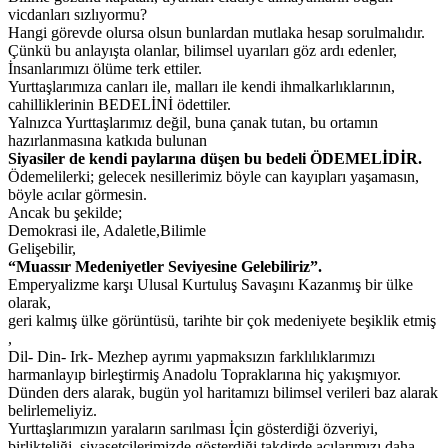
vicdanları sızlıyormu?
Hangi görevde olursa olsun bunlardan mutlaka hesap sorulmalıdır.
Çünkü bu anlayışta olanlar, bilimsel uyarıları göz ardı edenler,
İnsanlarımızı ölüme terk ettiler.
Yurttaşlarımıza canları ile, malları ile kendi ihmalkarlıklarının,
cahilliklerinin BEDELİNİ ödettiler.
Yalnızca Yurttaşlarımız değil, buna çanak tutan, bu ortamın
hazırlanmasına katkıda bulunan
Siyasiler de kendi paylarına düşen bu bedeli ÖDEMELİDİR.
Ödemelilerki; gelecek nesillerimiz böyle can kayıpları yaşamasın,
böyle acılar görmesin.
Ancak bu şekilde;
Demokrasi ile, Adaletle,Bilimle
Gelişebilir,
“Muassır Medeniyetler Seviyesine Gelebiliriz”.
Emperyalizme karşı Ulusal Kurtuluş Savaşını Kazanmış bir ülke
olarak,
geri kalmış ülke görüntüsü, tarihte bir çok medeniyete beşiklik etmiş
,
Dil- Din- Irk- Mezhep ayrımı yapmaksızın farklılıklarımızı
harmanlayıp birleştirmiş Anadolu Topraklarına hiç yakışmıyor.
Dünden ders alarak, bugün yol haritamızı bilimsel verileri baz alarak
belirlemeliyiz.
Yurttaşlarımızın yaraların sarılması İçin gösterdiği özveriyi,
birlikteliği, siyasetçilerimizde gösterdiği takdirde acılarımızı daha