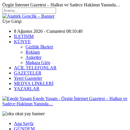
Özgür İnternet Gazetesi – Halkın ve Sadece Haklının Yanında…
Üye Girişi
8 Ağustos 2026 - Cumartesi 08:10:40
İLETİŞİM
KÜNYE
Gizlilik İlkeleri
Reklam
Anketler
Mağaza Giriş
ACİL TELEFONLAR
GAZETELER
Yerel Gazeteler
MEDYA LİNKLERİ
YAZARLAR
Egede Yaşam - Özgür İnternet Gazetesi – Halkın ve
Sadece Haklının Yanında…
Ana Sayfa
GÜNDEM