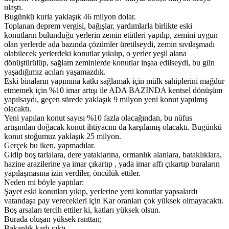
ulaştı.
Bugünkü kurla yaklaşık 46 milyon dolar.
Toplanan deprem vergisi, bağışlar, yardımlarla birlikte eski
konutların bulunduğu yerlerin zemin etütleri yapılıp, zemini uygun
olan yerlerde ada bazında çözümler üretilseydi, zemin sıvılaşmadı
olabilecek yerlerdeki konutlar yıkılıp, o yerler yeşil alana
dönüştürülüp, sağlam zeminlerde konutlar inşaa edilseydi, bu gün
yaşadığımız acıları yaşamazdık.
Eski binaların yapımına katkı sağlamak için mülk sahiplerini mağdur
etmemek için %10 imar artışı ile ADA BAZINDA kentsel dönüşüm
yapılsaydı, geçen sürede yaklaşık 9 milyon yeni konut yapılmış
olacaktı.
Yeni yapılan konut sayısı %10 fazla olacağından, bu nüfus
artışından doğacak konut ihtiyacını da karşılamış olacaktı. Bugünkü
konut stoğumuz yaklaşık 25 milyon.
Gerçek bu iken, yapmadılar.
Gidip boş tarlalara, dere yataklarına, ormanlık alanlara, bataklıklara,
hazine arazilerine ya imar çıkartıp , yada imar affı çıkartıp buraların
yapılaşmasına izin verdiler, öncülük ettiler.
Neden mi böyle yaptılar:
Şayet eski konutları yıkıp, yerlerine yeni konutlar yapsalardı
vatandaşa pay verecekleri için Kar oranları çok yüksek olmayacaktı.
Boş arsaları tercih ettiler ki, katları yüksek olsun.
Burada oluşan yüksek ranttan;
Bakanlık karlı çıktı.