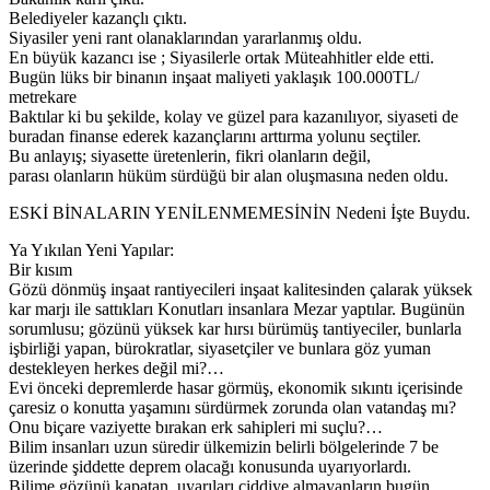
Belediyeler kazançlı çıktı.
Siyasiler yeni rant olanaklarından yararlanmış oldu.
En büyük kazancı ise ; Siyasilerle ortak Müteahhitler elde etti.
Bugün lüks bir binanın inşaat maliyeti yaklaşık 100.000TL/
metrekare
Baktılar ki bu şekilde, kolay ve güzel para kazanılıyor, siyaseti de
buradan finanse ederek kazançlarını arttırma yolunu seçtiler.
Bu anlayış; siyasette üretenlerin, fikri olanların değil,
parası olanların hüküm sürdüğü bir alan oluşmasına neden oldu.
ESKİ BİNALARIN YENİLENMEMESİNİN Nedeni İşte Buydu.
Ya Yıkılan Yeni Yapılar:
Bir kısım
Gözü dönmüş inşaat rantiyecileri inşaat kalitesinden çalarak yüksek
kar marjı ile sattıkları Konutları insanlara Mezar yaptılar. Bugünün
sorumlusu; gözünü yüksek kar hırsı bürümüş tantiyeciler, bunlarla
işbirliği yapan, bürokratlar, siyasetçiler ve bunlara göz yuman
destekleyen herkes değil mi?…
Evi önceki depremlerde hasar görmüş, ekonomik sıkıntı içerisinde
çaresiz o konutta yaşamını sürdürmek zorunda olan vatandaş mı?
Onu biçare vaziyette bırakan erk sahipleri mi suçlu?…
Bilim insanları uzun süredir ülkemizin belirli bölgelerinde 7 be
üzerinde şiddette deprem olacağı konusunda uyarıyorlardı.
Bilime gözünü kapatan, uyarıları ciddiye almayanların bugün