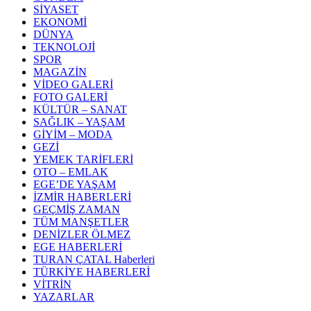
SİYASET
EKONOMİ
DÜNYA
TEKNOLOJİ
SPOR
MAGAZİN
VİDEO GALERİ
FOTO GALERİ
KÜLTÜR – SANAT
SAĞLIK – YAŞAM
GİYİM – MODA
GEZİ
YEMEK TARİFLERİ
OTO – EMLAK
EGE’DE YAŞAM
İZMİR HABERLERİ
GEÇMİŞ ZAMAN
TÜM MANŞETLER
DENİZLER ÖLMEZ
EGE HABERLERİ
TURAN ÇATAL Haberleri
TÜRKİYE HABERLERİ
VİTRİN
YAZARLAR