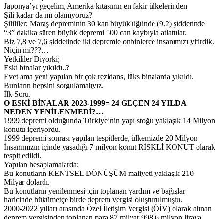
Japonya’yı geçelim, Amerika kıtasının en fakir ülkelerinden
Şili kadar da mı olamıyoruz?
Şilililer; Maraş depreminin 30 katı büyüklüğünde (9.2) şiddetinde
“3” dakika süren büyük depremi 500 can kaybıyla atlattılar.
Biz 7,8 ve 7,6 şiddetinde iki depremle onbinlerce insanımızı yitirdik.
Niçin mi???…
Yetkililer Diyorki;
Eski binalar yıkıldı..?
Evet ama yeni yapılan bir çok rezidans, lüks binalarda yıkıldı.
Bunların hepsini sorgulamalıyız.
İlk Soru.
O ESKİ BİNALAR 2023-1999= 24 GEÇEN 24 YILDA
NEDEN YENİLENMEDİ?…
1999 depremi olduğunda Türkiye’nin yapı stoğu yaklaşık 14 Milyon
konutu içeriyordu.
1999 depremi sonrası yapılan tespitlerde, ülkemizde 20 Milyon
İnsanımızın içinde yaşadığı 7 milyon konut RİSKLİ KONUT olarak
tespit edildi.
Yapılan hesaplamalarda;
Bu konutların KENTSEL DÖNÜŞÜM maliyeti yaklaşık 210
Milyar dolardı.
Bu konutların yenilenmesi için toplanan yardım ve bağışlar
haricinde hükümetçe birde deprem vergisi oluşturulmuştu.
2000-2022 yılları arasında Özel İletişim Vergisi (ÖİV) olarak alınan
deprem vergisinden toplanan para 87 milyar 998,6 milyon liraya