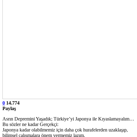
0
14.774
Paylaş
Asrın Depremini Yaşadık; Türkiye’yi Japonya ile Kıyaslamayalım…
Bu sözler ne kadar Gerçekçi:
Japonya kadar olabilmemiz için daha çok hurafelerden uzaklaşıp,
bilimsel çalışmalara önem vermemiz lazım.