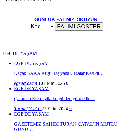
GÜNLÜK FALINIZI OKUYUN
..
.
EGE'DE YAŞAM
EGE'DE YAŞAM
Kaçak SAKA Kuşu Taşıyana Cezalar Kesildi…
egedeyasam
10 Ekim 2025
0
EGE'DE YAŞAM
Çakırcalı Efem iyiki bu günleri görmedin…
Turan ÇATAL
27 Ekim 2024
0
EGE'DE YAŞAM
GAZETEMİZ SAHİBİ TURAN ÇATAL’IN MUTLU
GÜNÜ…