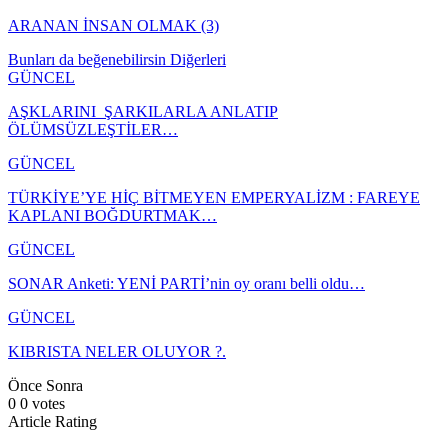
ARANAN İNSAN OLMAK (3)
Bunları da beğenebilirsin
Diğerleri
GÜNCEL
AŞKLARINI ŞARKILARLA ANLATIP
ÖLÜMSÜZLEŞTİLER…
GÜNCEL
TÜRKİYE’YE HİÇ BİTMEYEN EMPERYALİZM : FAREYE
KAPLANI BOĞDURTMAK…
GÜNCEL
SONAR Anketi: YENİ PARTİ’nin oy oranı belli oldu…
GÜNCEL
KIBRISTA NELER OLUYOR ?.
Önce
Sonra
0
0
votes
Article Rating