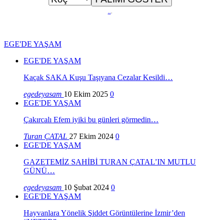
..
.
EGE'DE YAŞAM
EGE'DE YAŞAM
Kaçak SAKA Kuşu Taşıyana Cezalar Kesildi…
egedeyasam
10 Ekim 2025
0
EGE'DE YAŞAM
Çakırcalı Efem iyiki bu günleri görmedin…
Turan ÇATAL
27 Ekim 2024
0
EGE'DE YAŞAM
GAZETEMİZ SAHİBİ TURAN ÇATAL’IN MUTLU
GÜNÜ…
egedeyasam
10 Şubat 2024
0
EGE'DE YAŞAM
Hayvanlara Yönelik Şiddet Görüntülerine İzmir’den