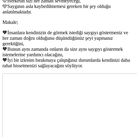
🩵Herkesin sizi her zaman sevmeyeceği,
🩵Saygının asla kaybedilmemesi gereken bir şey olduğu
anlatılmaktadır.
Makale;
🧡İnsanlara kendinizin de görmek istediği saygıyı göstermeniz ve
her zaman doğru olduğunu düşündüğünüz şeyi yapmanız
gerektiğini,
🧡Bunun aynı zamanda onların da size aynı saygıyı göstermek
istemelerine yardımcı olacağını,
🧡İyi bir izlenim bırakmaya çalıştığınız durumlarda kendinizi daha
rahat hissetmenizi sağlayacağını söylüyor.