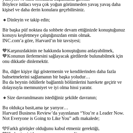
Böylece istilacı veya çok yoğun görünmeden yavaş yavaş daha
kişisel ve daha derin konulara geçebilirsiniz.
🔸Dinleyin ve takip edin;
Bir başka püf noktası da sohbete devam ettiğinizde konuştuğunuz
konuyu keşfetmeye çalıştığınızdan emin olmak.
INC.com’a göre, Harvard’ın bir tavsiyesi;
💙Karşınızdakinin ne hakkında konuştuğunu anlayabilmek,
💙Konunun ilerlemesini sağlayacak girdilerde bulunabilmek için
onu dikkatle dinlemektir.
Bu, diğer kişiye ilgi göstermenin ve kendilerinden daha fazla
bahsetmelerini sağlamanın bir başka yoludur…
Bu da beynin ödüllerle bağlantılı bölümlerini harekete geçirir ve
dolayısıyla memnuniyet ve iyi olma hissi yaratır.
🔸Size davranılmasını istediğiniz şekilde davranın;
Bu oldukça basit,ama işe yarıyor…
Harvard Business Review’da yayınlanan “You’re a Leader Now.
Not Everyone is Going to Like You” adlı makalede;
🩵Farklı görüşler olduğunu kabul etmeniz gerektiği,