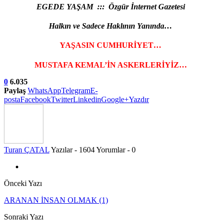
EGEDE YAŞAM ::: Özgür İnternet Gazetesi
Halkın ve Sadece Haklının Yanında…
YAŞASIN CUMHURİYET…
MUSTAFA KEMAL’İN ASKERLERİYİZ…
0
6.035
Paylaş
WhatsApp
Telegram
E-
posta
Facebook
Twitter
Linkedin
Google+
Yazdır
Turan ÇATAL
Yazılar - 1604
Yorumlar - 0
Önceki Yazı
ARANAN İNSAN OLMAK (1)
Sonraki Yazı