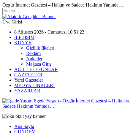
Özgür İnternet Gazetesi – Halkın ve Sadece Haklının Yanında…
Üye Girişi
8 Ağustos 2026 - Cumartesi 10:51:23
İLETİŞİM
KÜNYE
Gizlilik İlkeleri
Reklam
Anketler
Mağaza Giriş
ACİL TELEFONLAR
GAZETELER
Yerel Gazeteler
MEDYA LİNKLERİ
YAZARLAR
Egede Yaşam - Özgür İnternet Gazetesi – Halkın ve
Sadece Haklının Yanında…
Ana Sayfa
GÜNDEM