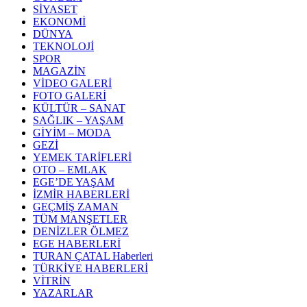
SİYASET
EKONOMİ
DÜNYA
TEKNOLOJİ
SPOR
MAGAZİN
VİDEO GALERİ
FOTO GALERİ
KÜLTÜR – SANAT
SAĞLIK – YAŞAM
GİYİM – MODA
GEZİ
YEMEK TARİFLERİ
OTO – EMLAK
EGE’DE YAŞAM
İZMİR HABERLERİ
GEÇMİŞ ZAMAN
TÜM MANŞETLER
DENİZLER ÖLMEZ
EGE HABERLERİ
TURAN ÇATAL Haberleri
TÜRKİYE HABERLERİ
VİTRİN
YAZARLAR