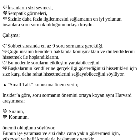
💜İnsanların sizi sevmesi,
💜Sempatik görmeleri,
💜Sizinle daha fazla ilgilenmesini sağlamanın en iyi yolunun
insanlara soru sormak olduğunu ortaya koydu.
Çalışma;
🩷Sohbet sırasında en az 9 soru sormanız gerektiği,
🩷Çoğu insanın kendileri hakkında konuşmaktan ve dinlendiklerini
hissetmek ile hoşlandıklarını,
🩷Bu nedenle soruların etkileşim yaratabileceğini,
🩷Başkalarının kendilerine gerçek ilgi gösterdiğinizi hissettikleri için
size karşı daha rahat hissetmelerini sağlayabileceğini söylüyor.
🔸”Small Talk” konusuna önem verin;
Insider’a göre, soru sormanın önemini ortaya koyan aynı Harvard
araştırması;
💚 Sıranın,
💚 Konunun,
önemli olduğunu söylüyor.
Bunun işe yaraması ve sizi daha cana yakın göstermesi için,
yüzeysel ve hafif konularla başlamanız gerekir.