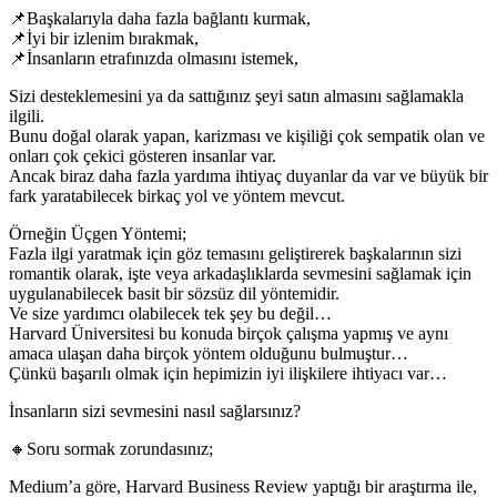
📌Başkalarıyla daha fazla bağlantı kurmak,
📌İyi bir izlenim bırakmak,
📌İnsanların etrafınızda olmasını istemek,
Sizi desteklemesini ya da sattığınız şeyi satın almasını sağlamakla
ilgili.
Bunu doğal olarak yapan, karizması ve kişiliği çok sempatik olan ve
onları çok çekici gösteren insanlar var.
Ancak biraz daha fazla yardıma ihtiyaç duyanlar da var ve büyük bir
fark yaratabilecek birkaç yol ve yöntem mevcut.
Örneğin Üçgen Yöntemi;
Fazla ilgi yaratmak için göz temasını geliştirerek başkalarının sizi
romantik olarak, işte veya arkadaşlıklarda sevmesini sağlamak için
uygulanabilecek basit bir sözsüz dil yöntemidir.
Ve size yardımcı olabilecek tek şey bu değil…
Harvard Üniversitesi bu konuda birçok çalışma yapmış ve aynı
amaca ulaşan daha birçok yöntem olduğunu bulmuştur…
Çünkü başarılı olmak için hepimizin iyi ilişkilere ihtiyacı var…
İnsanların sizi sevmesini nasıl sağlarsınız?
🔸Soru sormak zorundasınız;
Medium’a göre, Harvard Business Review yaptığı bir araştırma ile,