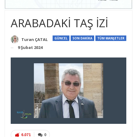
ARABADAKİ TAŞ İZİ
GÜNCEL
SON DAKİKA
TÜM MANŞETLER
Turan ÇATAL
9 Şubat 2024
6.071
0