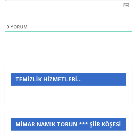
0
YORUM
TEMİZLİK HİZMETLERİ…
MİMAR NAMIK TORUN *** ŞİİR KÖŞESİ