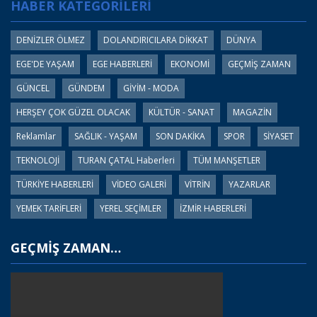
HABER KATEGORİLERİ
DENİZLER ÖLMEZ
DOLANDIRICILARA DİKKAT
DÜNYA
EGE'DE YAŞAM
EGE HABERLERİ
EKONOMİ
GEÇMİŞ ZAMAN
GÜNCEL
GÜNDEM
GİYİM - MODA
HERŞEY ÇOK GÜZEL OLACAK
KÜLTÜR - SANAT
MAGAZİN
Reklamlar
SAĞLIK - YAŞAM
SON DAKİKA
SPOR
SİYASET
TEKNOLOJİ
TURAN ÇATAL Haberleri
TÜM MANŞETLER
TÜRKİYE HABERLERİ
VİDEO GALERİ
VİTRİN
YAZARLAR
YEMEK TARİFLERİ
YEREL SEÇİMLER
İZMİR HABERLERİ
GEÇMİŞ ZAMAN…