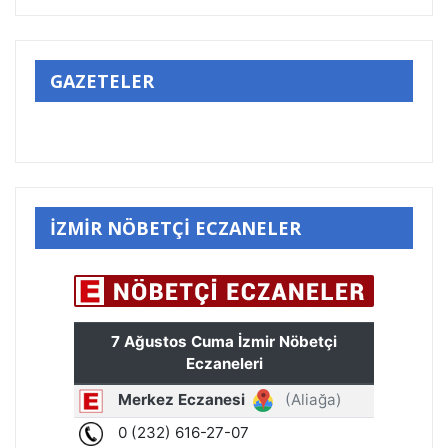
GAZETELER
İZMİR NÖBETÇİ ECZANELER