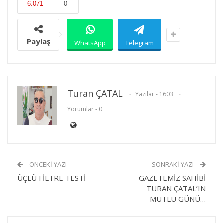
6.071
0
Paylaş
WhatsApp
Telegram
Turan ÇATAL
Yazılar - 1603
Yorumlar - 0
ÖNCEKI YAZI
SONRAKI YAZI
ÜÇLÜ FİLTRE TESTİ
GAZETEMİZ SAHİBİ
TURAN ÇATAL’IN
MUTLU GÜNÜ…