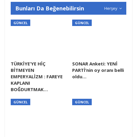
Bunları Da Beğenebilirsin
Herşey
GÜNCEL
GÜNCEL
TÜRKİYE’YE HİÇ
SONAR Anketi: YENİ
BİTMEYEN
PARTİ’nin oy oranı belli
EMPERYALİZM : FAREYE
oldu…
KAPLANI
BOĞDURTMAK…
GÜNCEL
GÜNCEL