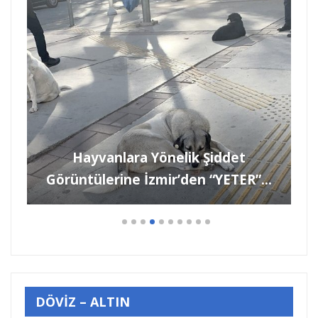
ANDREE COŞKUN, “ KÜTÜPHANE
İKİNCİ EVİM OLDU. ”
DÖVİZ – ALTIN