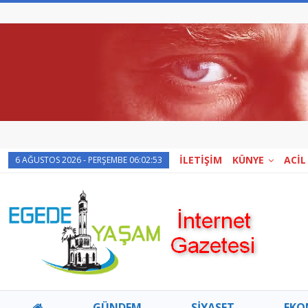
İLETİŞİM
KÜNYE
ACİL
6 AĞUSTOS 2026 - PERŞEMBE 06:02:53
GÜNDEM
SİYASET
EKO