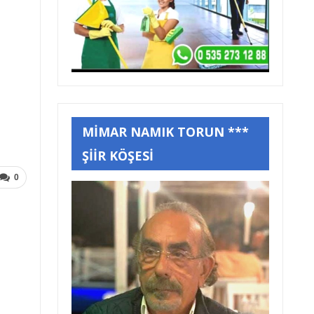
MİMAR NAMIK TORUN ***
ŞİİR KÖŞESİ
0