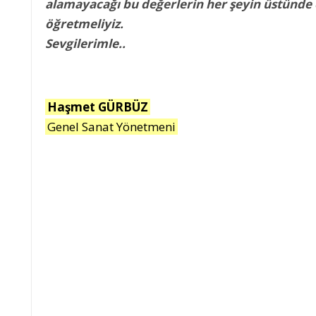
alamayacağı bu değerlerin her şeyin üstünd
öğretmeliyiz.
Sevgilerimle..
Haşmet GÜRBÜZ
Genel Sanat Yönetmeni
LER ÖLMEZ
DENİZLER ÖLMEZ