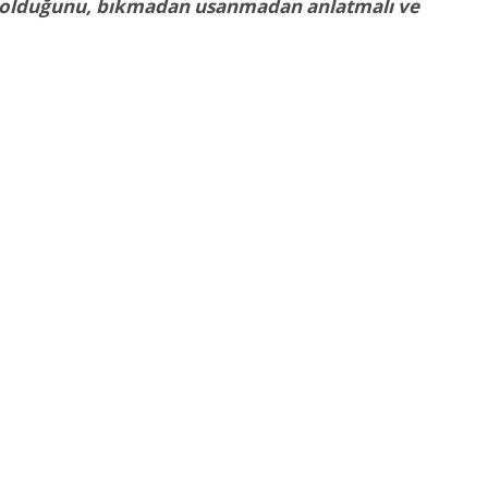
e olduğunu, bıkmadan usanmadan anlatmalı ve
DENİZLER ÖLMEZ
DENİZLER ÖLM