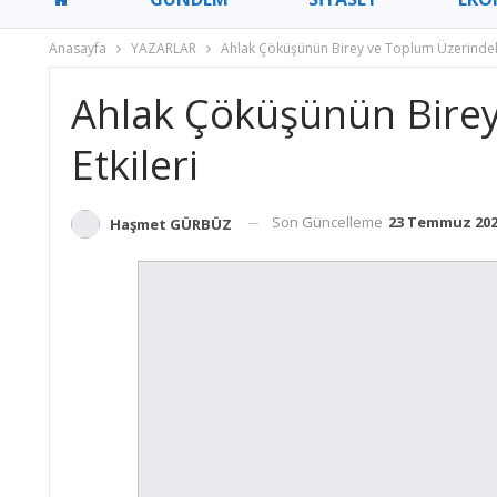
Anasayfa
YAZARLAR
Ahlak Çöküşünün Birey ve Toplum Üzerindeki
Ahlak Çöküşünün Birey
Etkileri
Son Güncelleme
23 Temmuz 20
Haşmet GÜRBÜZ