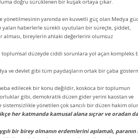
topluma doğru sürüklenen bir kuşak ortaya çıkar.
e yönetilmesinin yanında en kuvvetli güç olan Medya gü
 yalan haberlerle sürekli uyutulan bir süreçte, şiddet,
er alması, bireylerin ahlaki değerlerini olumsuz
 toplumsal düzeyde ciddi sorunlara yol açan kompleks b
dya ve devlet gibi tüm paydaşların ortak bir çaba göster
eba edilecek bir konu değildir, koskoca bir toplumun
orluklar gibi, demokratik düzen gider yerini kaostan ve
sistemsizlikle yönetilen çok sancılı bir düzen hakim olur
ttikçe her katmanda kamusal alana sıçrar ve oradan d
ılı bir birey olmanın erdemlerini aşılamalı, paranın 