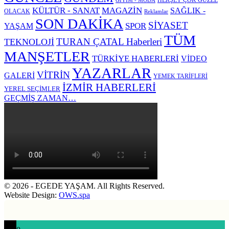
HERŞEY ÇOK GÜZEL
GİYİM - MODA
KÜLTÜR - SANAT
MAGAZİN
SAĞLIK -
OLACAK
Reklamlar
SON DAKİKA
SİYASET
SPOR
YAŞAM
TÜM
TURAN ÇATAL Haberleri
TEKNOLOJİ
MANŞETLER
TÜRKİYE HABERLERİ
VİDEO
YAZARLAR
VİTRİN
GALERİ
YEMEK TARİFLERİ
İZMİR HABERLERİ
YEREL SEÇİMLER
GEÇMİŞ ZAMAN…
© 2026 - EGEDE YAŞAM. All Rights Reserved.
Website Design:
OWS.spa