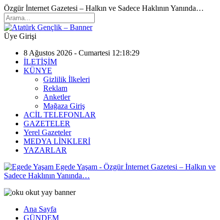
Özgür İnternet Gazetesi – Halkın ve Sadece Haklının Yanında…
Üye Girişi
8 Ağustos 2026 - Cumartesi 12:18:29
İLETİŞİM
KÜNYE
Gizlilik İlkeleri
Reklam
Anketler
Mağaza Giriş
ACİL TELEFONLAR
GAZETELER
Yerel Gazeteler
MEDYA LİNKLERİ
YAZARLAR
Egede Yaşam - Özgür İnternet Gazetesi – Halkın ve
Sadece Haklının Yanında…
Ana Sayfa
GÜNDEM