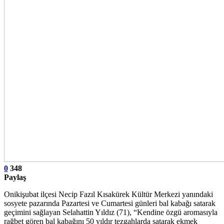
0
348
Paylaş
Onikişubat ilçesi Necip Fazıl Kısakürek Kültür Merkezi yanındaki
sosyete pazarında Pazartesi ve Cumartesi günleri bal kabağı satarak
geçimini sağlayan Selahattin Yıldız (71), “Kendine özgü aromasıyla
rağbet gören bal kabağını 50 yıldır tezgahlarda satarak ekmek