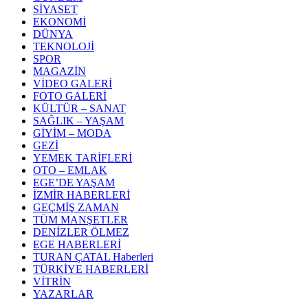
SİYASET
EKONOMİ
DÜNYA
TEKNOLOJİ
SPOR
MAGAZİN
VİDEO GALERİ
FOTO GALERİ
KÜLTÜR – SANAT
SAĞLIK – YAŞAM
GİYİM – MODA
GEZİ
YEMEK TARİFLERİ
OTO – EMLAK
EGE’DE YAŞAM
İZMİR HABERLERİ
GEÇMİŞ ZAMAN
TÜM MANŞETLER
DENİZLER ÖLMEZ
EGE HABERLERİ
TURAN ÇATAL Haberleri
TÜRKİYE HABERLERİ
VİTRİN
YAZARLAR