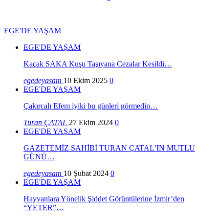
EGE'DE YAŞAM
EGE'DE YAŞAM
Kaçak SAKA Kuşu Taşıyana Cezalar Kesildi…
egedeyasam
10 Ekim 2025
0
EGE'DE YAŞAM
Çakırcalı Efem iyiki bu günleri görmedin…
Turan ÇATAL
27 Ekim 2024
0
EGE'DE YAŞAM
GAZETEMİZ SAHİBİ TURAN ÇATAL’IN MUTLU
GÜNÜ…
egedeyasam
10 Şubat 2024
0
EGE'DE YAŞAM
Hayvanlara Yönelik Şiddet Görüntülerine İzmir’den
“YETER”…