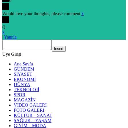
0
Would love your thoughts, please comment.
x
(
)
x
|
Yanıtla
Insert
Üye Girişi
Ana Sayfa
GÜNDEM
SİYASET
EKONOMİ
DÜNYA
TEKNOLOJİ
SPOR
MAGAZİN
VİDEO GALERİ
FOTO GALERİ
KÜLTÜR – SANAT
SAĞLIK – YAŞAM
GİYİM – MODA