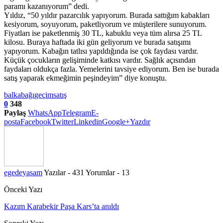
paramı kazanıyorum” dedi.
Yıldız, “50 yıldır pazarcılık yapıyorum. Burada sattığım kabakları
kesiyorum, soyuyorum, paketliyorum ve müşterilere sunuyorum.
Fiyatları ise paketlenmiş 30 TL, kabuklu veya tüm alırsa 25 TL
kilosu. Buraya haftada iki gün geliyorum ve burada satışımı
yapıyorum. Kabağın tatlısı yapıldığında ise çok faydası vardır.
Küçük çocukların gelişiminde katkısı vardır. Sağlık açısından
faydaları oldukça fazla. Yemelerini tavsiye ediyorum. Ben ise burada
satış yaparak ekmeğimin peşindeyim” diye konuştu.
balkabağı
geçim
satış
0
348
Paylaş
WhatsApp
Telegram
E-
posta
Facebook
Twitter
Linkedin
Google+
Yazdır
egedeyasam
Yazılar - 431
Yorumlar - 13
Önceki Yazı
Kazım Karabekir Paşa Kars’ta anıldı