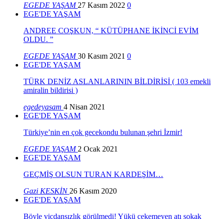
EGEDE YAŞAM
27 Kasım 2022
0
EGE'DE YAŞAM
ANDREE COŞKUN, “ KÜTÜPHANE İKİNCİ EVİM
OLDU. ”
EGEDE YAŞAM
30 Kasım 2021
0
EGE'DE YAŞAM
TÜRK DENİZ ASLANLARININ BİLDİRİSİ ( 103 emekli
amiralin bildirisi )
egedeyasam
4 Nisan 2021
EGE'DE YAŞAM
Türkiye’nin en çok gecekondu bulunan şehri İzmir!
EGEDE YAŞAM
2 Ocak 2021
EGE'DE YAŞAM
GEÇMİŞ OLSUN TURAN KARDEŞİM…
Gazi KESKİN
26 Kasım 2020
EGE'DE YAŞAM
Böyle vicdansızlık görülmedi! Yükü çekemeyen atı sokak