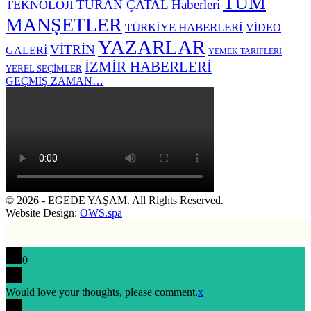
TÜM
TURAN ÇATAL Haberleri
TEKNOLOJİ
MANŞETLER
TÜRKİYE HABERLERİ
VİDEO
YAZARLAR
VİTRİN
GALERİ
YEMEK TARİFLERİ
İZMİR HABERLERİ
YEREL SEÇİMLER
GEÇMİŞ ZAMAN…
© 2026 - EGEDE YAŞAM. All Rights Reserved.
Website Design:
OWS.spa
0
Would love your thoughts, please comment.
x