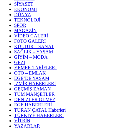
SİYASET
EKONOMİ
DÜNYA
TEKNOLOJİ
SPOR
MAGAZİN
VİDEO GALERİ
FOTO GALERİ
KÜLTÜR – SANAT
SAĞLIK – YAŞAM
GİYİM – MODA
GEZİ
YEMEK TARİFLERİ
OTO – EMLAK
EGE’DE YAŞAM
İZMİR HABERLERİ
GEÇMİŞ ZAMAN
TÜM MANŞETLER
DENİZLER ÖLMEZ
EGE HABERLERİ
TURAN ÇATAL Haberleri
TÜRKİYE HABERLERİ
VİTRİN
YAZARLAR