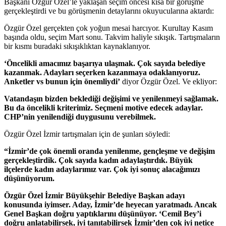
Başkanı Özgür Özel’le yaklaşan seçim öncesi kısa bir görüşme
gerçekleştirdi ve bu görüşmenin detaylarını okuyucularına aktardı:
Özgür Özel gerçekten çok yoğun mesai harcıyor. Kurultay Kasım
başında oldu, seçim Mart sonu. Takvim haliyle sıkışık. Tartışmaların
bir kısmı buradaki sıkışıklıktan kaynaklanıyor.
‘Öncelikli amacımız başarıya ulaşmak. Çok sayıda belediye
kazanmak. Adayları seçerken kazanmaya odaklanıyoruz.
Anketler vs bunun için önemliydi’
diyor Özgür Özel. Ve ekliyor:
Vatandaşın bizden beklediği değişimi ve yenilenmeyi sağlamak.
Bu da öncelikli kriterimiz. Seçmeni motive edecek adaylar.
CHP’nin yenilendiği duygusunu verebilmek.
Özgür Özel İzmir tartışmaları için de şunları söyledi:
“İzmir’de çok önemli oranda yenilenme, gençleşme ve değişim
gerçekleştirdik. Çok sayıda kadın adaylaştırdık. Büyük
ilçelerde kadın adaylarımız var. Çok iyi sonuç alacağımızı
düşünüyorum.
Özgür Özel İzmir Büyükşehir Belediye Başkan adayı
konusunda iyimser. Aday, İzmir’de heyecan yaratmadı. Ancak
Genel Başkan doğru yaptıklarını düşünüyor. ‘Cemil Bey’i
doğru anlatabilirsek, iyi tanıtabilirsek İzmir’den çok iyi netice