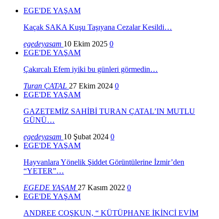
EGE'DE YAŞAM
Kaçak SAKA Kuşu Taşıyana Cezalar Kesildi…
egedeyasam
10 Ekim 2025
0
EGE'DE YAŞAM
Çakırcalı Efem iyiki bu günleri görmedin…
Turan ÇATAL
27 Ekim 2024
0
EGE'DE YAŞAM
GAZETEMİZ SAHİBİ TURAN ÇATAL’IN MUTLU
GÜNÜ…
egedeyasam
10 Şubat 2024
0
EGE'DE YAŞAM
Hayvanlara Yönelik Şiddet Görüntülerine İzmir’den
“YETER”…
EGEDE YAŞAM
27 Kasım 2022
0
EGE'DE YAŞAM
ANDREE COŞKUN, “ KÜTÜPHANE İKİNCİ EVİM