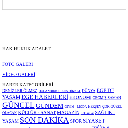
HAK HUKUK ADALET
FOTO GALERİ
VİDEO GALERİ
HABER KATEGORİLERİ
EGE'DE
DENİZLER ÖLMEZ
DÜNYA
DOLANDIRICILARA DİKKAT
EGE HABERLERİ
YAŞAM
EKONOMİ
GEÇMİŞ ZAMAN
GÜNCEL
GÜNDEM
HERŞEY ÇOK GÜZEL
GİYİM - MODA
KÜLTÜR - SANAT
MAGAZİN
SAĞLIK -
OLACAK
Reklamlar
SON DAKİKA
SİYASET
SPOR
YAŞAM