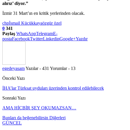
alırız’ diyor.”
İzmir 31 Mart’ın en kritik yerlerinden olacak.
chp
İsmail Küçükkaya
özgür özel
0
341
Paylaş
WhatsApp
Telegram
E-
posta
Facebook
Twitter
Linkedin
Google+
Yazdır
egedeyasam
Yazılar - 431
Yorumlar - 13
Önceki Yazı
İHA’lar Türksat uyduları üzerinden kontrol edilebilecek
Sonraki Yazı
AMA HİÇBİR ŞEY OKUMAZSAN…
Bunları da beğenebilirsin
Diğerleri
GÜNCEL