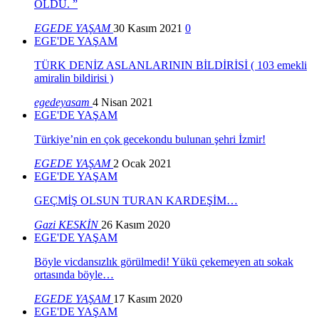
OLDU. ”
EGEDE YAŞAM
30 Kasım 2021
0
EGE'DE YAŞAM
TÜRK DENİZ ASLANLARININ BİLDİRİSİ ( 103 emekli
amiralin bildirisi )
egedeyasam
4 Nisan 2021
EGE'DE YAŞAM
Türkiye’nin en çok gecekondu bulunan şehri İzmir!
EGEDE YAŞAM
2 Ocak 2021
EGE'DE YAŞAM
GEÇMİŞ OLSUN TURAN KARDEŞİM…
Gazi KESKİN
26 Kasım 2020
EGE'DE YAŞAM
Böyle vicdansızlık görülmedi! Yükü çekemeyen atı sokak
ortasında böyle…
EGEDE YAŞAM
17 Kasım 2020
EGE'DE YAŞAM