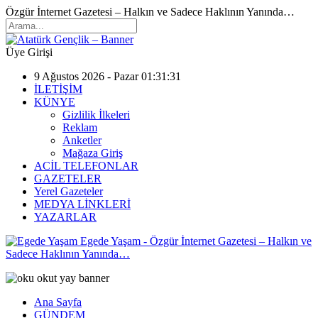
Özgür İnternet Gazetesi – Halkın ve Sadece Haklının Yanında…
Üye Girişi
9 Ağustos 2026 - Pazar 01:31:31
İLETİŞİM
KÜNYE
Gizlilik İlkeleri
Reklam
Anketler
Mağaza Giriş
ACİL TELEFONLAR
GAZETELER
Yerel Gazeteler
MEDYA LİNKLERİ
YAZARLAR
Egede Yaşam - Özgür İnternet Gazetesi – Halkın ve
Sadece Haklının Yanında…
Ana Sayfa
GÜNDEM