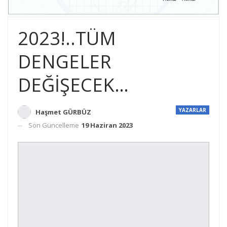
2023!..TÜM
DENGELER
DEĞİŞECEK…
YAZARLAR
Haşmet GÜRBÜZ
Son Güncelleme
19 Haziran 2023