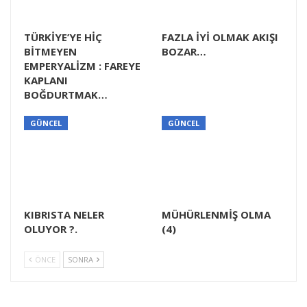
TÜRKİYE’YE HİÇ
FAZLA İYİ OLMAK AKIŞI
BİTMEYEN
BOZAR…
EMPERYALİZM : FAREYE
KAPLANI
BOĞDURTMAK…
GÜNCEL
GÜNCEL
KIBRISTA NELER
MÜHÜRLENMİŞ OLMA
OLUYOR ?.
(4)
ÖNCE
SONRA