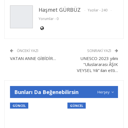
Haşmet GÜRBÜZ
Yazılar - 240
Yorumlar - 0
ÖNCEKI YAZI
SONRAKI YAZI
VATAN ANNE GİBİDİR…
UNESCO 2023 yılını
“Uluslararası ÂŞIK
VEYSEL Yılı” ilan etti…
Bunları Da Beğenebilirsin
Herşey
GÜNCEL
GÜNCEL