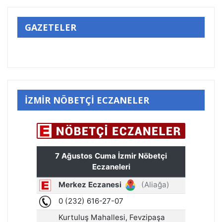
GAZETELER
İZMİR NÖBETÇİ ECZANELER