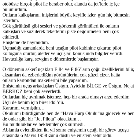
otobüste birçok pilot ile beraber olur, alanda da jet’lerle iç içe
bulunurdum.
Onların kalkışlarını, inişlerini büyük keyifle izler, gün hiç bitmesin
isterdim.
Gök gürültüsü gibi sesleri ve görkemli görüntüleri ile onların
kalkışları ve süzülerek tekerlerini piste değdirmeleri beni çok
etkilerdi.
Enişteme de hayrandım.
Uçmadığı zamanlarda beni uçağın pilot kabinine çıkartır, pilot
koltuğuna oturtur, aletler ve uçuşları konusunda bilgiler verirdi.
Havacılığa karşı sevgim o dönemlerde başlamıştır.
O dönemin askerî uçakları F-84 ve F-86’ların çoğu özelliklerini bilir,
akşamları da ezberlediğim görüntülerini çok güzel çizer, hatta
onların kartondan maketlerini bile yapardım.
Eniştemin uçuş arkadaşları Üstgm. Aytekin BİLGE ve Üstgm. Nejat
BERKÖZ beni çok severlerdi.
Onlardan hiç ayrılmak istemez, hep bir arada olmayı arzu ederdim.
Üçü de benim için birer idol’dü.
Kararımı vermiştim…
Okulumu bitirdiğimde ben de “Hava Harp Okulu”na gidecek ve ben
de onlar gibi bir “Jet Pilotu” olacaktım…
Bu mutluluklar ve beklentiler çok sürmedi.
Ablamla evlendikten iki yıl sonra eniştemin uçağı bir görev uçuşu
sırasında 6 Mayıs 1958 günü düştü ve eniştem şehit oldu.