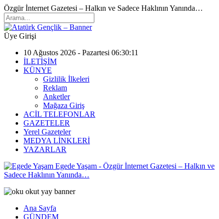
Özgür İnternet Gazetesi – Halkın ve Sadece Haklının Yanında…
Üye Girişi
10 Ağustos 2026 - Pazartesi 06:30:11
İLETİŞİM
KÜNYE
Gizlilik İlkeleri
Reklam
Anketler
Mağaza Giriş
ACİL TELEFONLAR
GAZETELER
Yerel Gazeteler
MEDYA LİNKLERİ
YAZARLAR
Egede Yaşam - Özgür İnternet Gazetesi – Halkın ve
Sadece Haklının Yanında…
Ana Sayfa
GÜNDEM