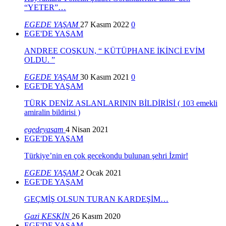
“YETER”…
EGEDE YAŞAM
27 Kasım 2022
0
EGE'DE YAŞAM
ANDREE COŞKUN, “ KÜTÜPHANE İKİNCİ EVİM
OLDU. ”
EGEDE YAŞAM
30 Kasım 2021
0
EGE'DE YAŞAM
TÜRK DENİZ ASLANLARININ BİLDİRİSİ ( 103 emekli
amiralin bildirisi )
egedeyasam
4 Nisan 2021
EGE'DE YAŞAM
Türkiye’nin en çok gecekondu bulunan şehri İzmir!
EGEDE YAŞAM
2 Ocak 2021
EGE'DE YAŞAM
GEÇMİŞ OLSUN TURAN KARDEŞİM…
Gazi KESKİN
26 Kasım 2020
EGE'DE YAŞAM