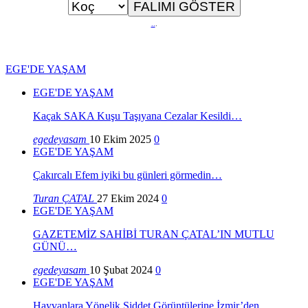
..
.
EGE'DE YAŞAM
EGE'DE YAŞAM
Kaçak SAKA Kuşu Taşıyana Cezalar Kesildi…
egedeyasam
10 Ekim 2025
0
EGE'DE YAŞAM
Çakırcalı Efem iyiki bu günleri görmedin…
Turan ÇATAL
27 Ekim 2024
0
EGE'DE YAŞAM
GAZETEMİZ SAHİBİ TURAN ÇATAL’IN MUTLU
GÜNÜ…
egedeyasam
10 Şubat 2024
0
EGE'DE YAŞAM
Hayvanlara Yönelik Şiddet Görüntülerine İzmir’den