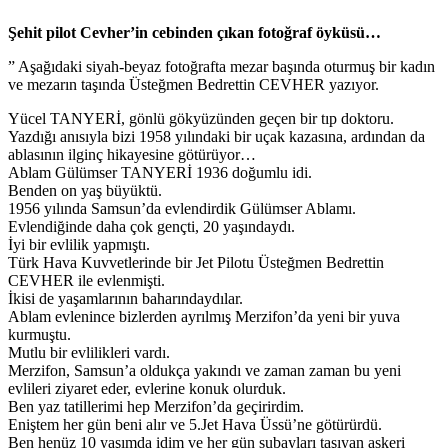
Şehit pilot Cevher’in cebinden çıkan fotoğraf öyküsü…
” Aşağıdaki siyah-beyaz fotoğrafta mezar başında oturmuş bir kadın
ve mezarın taşında Üsteğmen Bedrettin CEVHER yazıyor.
Yücel TANYERİ, gönlü gökyüzünden geçen bir tıp doktoru.
Yazdığı anısıyla bizi 1958 yılındaki bir uçak kazasına, ardından da
ablasının ilginç hikayesine götürüyor…
Ablam Gülümser TANYERİ 1936 doğumlu idi.
Benden on yaş büyüktü.
1956 yılında Samsun’da evlendirdik Gülümser Ablamı.
Evlendiğinde daha çok gençti, 20 yaşındaydı.
İyi bir evlilik yapmıştı.
Türk Hava Kuvvetlerinde bir Jet Pilotu Üsteğmen Bedrettin
CEVHER ile evlenmişti.
İkisi de yaşamlarının baharındaydılar.
Ablam evlenince bizlerden ayrılmış Merzifon’da yeni bir yuva
kurmuştu.
Mutlu bir evlilikleri vardı.
Merzifon, Samsun’a oldukça yakındı ve zaman zaman bu yeni
evlileri ziyaret eder, evlerine konuk olurduk.
Ben yaz tatillerimi hep Merzifon’da geçirirdim.
Eniştem her gün beni alır ve 5.Jet Hava Üssü’ne götürürdü.
Ben henüz 10 yaşımda idim ve her gün subayları taşıyan askeri