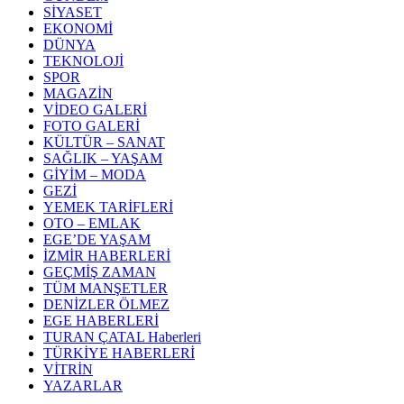
SİYASET
EKONOMİ
DÜNYA
TEKNOLOJİ
SPOR
MAGAZİN
VİDEO GALERİ
FOTO GALERİ
KÜLTÜR – SANAT
SAĞLIK – YAŞAM
GİYİM – MODA
GEZİ
YEMEK TARİFLERİ
OTO – EMLAK
EGE’DE YAŞAM
İZMİR HABERLERİ
GEÇMİŞ ZAMAN
TÜM MANŞETLER
DENİZLER ÖLMEZ
EGE HABERLERİ
TURAN ÇATAL Haberleri
TÜRKİYE HABERLERİ
VİTRİN
YAZARLAR