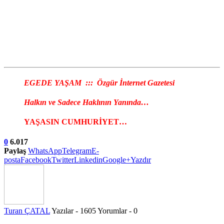
EGEDE YAŞAM ::: Özgür İnternet Gazetesi
Halkın ve Sadece Haklının Yanında…
YAŞASIN CUMHURİYET…
0
6.017
Paylaş
WhatsApp
Telegram
E-
posta
Facebook
Twitter
Linkedin
Google+
Yazdır
Turan ÇATAL
Yazılar - 1605
Yorumlar - 0