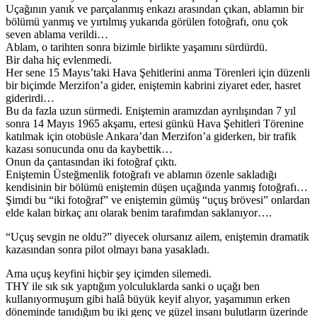
Uçağının yanık ve parçalanmış enkazı arasından çıkan, ablamın bir
bölümü yanmış ve yırtılmış yukarıda görülen fotoğrafı, onu çok
seven ablama verildi…
Ablam, o tarihten sonra bizimle birlikte yaşamını sürdürdü.
Bir daha hiç evlenmedi.
Her sene 15 Mayıs’taki Hava Şehitlerini anma Törenleri için düzenli
bir biçimde Merzifon’a gider, eniştemin kabrini ziyaret eder, hasret
giderirdi…
Bu da fazla uzun sürmedi. Eniştemin aramızdan ayrılışından 7 yıl
sonra 14 Mayıs 1965 akşamı, ertesi günkü Hava Şehitleri Törenine
katılmak için otobüsle Ankara’dan Merzifon’a giderken, bir trafik
kazası sonucunda onu da kaybettik…
Onun da çantasından iki fotoğraf çıktı.
Eniştemin Üsteğmenlik fotoğrafı ve ablamın özenle sakladığı
kendisinin bir bölümü eniştemin düşen uçağında yanmış fotoğrafı…
Şimdi bu “iki fotoğraf” ve eniştemin gümüş “uçuş brövesi” onlardan
elde kalan birkaç anı olarak benim tarafımdan saklanıyor….
“Uçuş sevgin ne oldu?” diyecek olursanız ailem, eniştemin dramatik
kazasından sonra pilot olmayı bana yasakladı.
Ama uçuş keyfini hiçbir şey içimden silemedi.
THY ile sık sık yaptığım yolculuklarda sanki o uçağı ben
kullanıyormuşum gibi halâ büyük keyif alıyor, yaşamımın erken
döneminde tanıdığım bu iki genç ve güzel insanı bulutların üzerinde