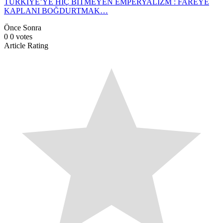
TÜRKİYE’YE HİÇ BİTMEYEN EMPERYALİZM : FAREYE
KAPLANI BOĞDURTMAK…
Önce
Sonra
0
0
votes
Article Rating