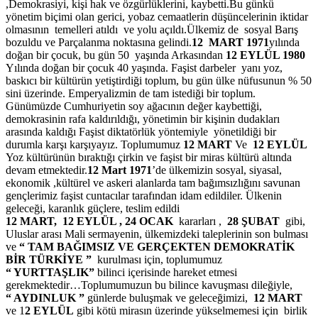
,Demokrasiyi, kişi hak ve özgürlüklerini, kaybetti.Bu günkü
yönetim biçimi olan gerici, yobaz cemaatlerin düşüncelerinin iktidar
olmasının temelleri atıldı ve yolu açıldı.Ülkemiz de sosyal Barış
bozuldu ve Parçalanma noktasına gelindi.
12 MART 1971
yılında
doğan bir çocuk, bu gün 50 yaşında Arkasından
12 EYLÜL 1980
Yılında doğan bir çocuk 40 yaşında. Faşist darbeler yanı yoz,
baskıcı bir kültürün yetiştirdiği toplum, bu gün ülke nüfusunun % 50
sini üzerinde. Emperyalizmin de tam istediği bir toplum.
Günümüzde Cumhuriyetin soy ağacının değer kaybettiği,
demokrasinin rafa kaldırıldığı, yönetimin bir kişinin dudakları
arasında kaldığı Faşist diktatörlük yöntemiyle yönetildiği bir
durumla karşı karşıyayız. Toplumumuz
12 MART
Ve
12 EYLÜL
Yoz kültürünün bıraktığı çirkin ve faşist bir miras kültürü altında
devam etmektedir.
12 Mart 1971
’de ülkemizin sosyal, siyasal,
ekonomik ,kültürel ve askeri alanlarda tam bağımsızlığını savunan
gençlerimiz faşist cuntacılar tarafından idam edildiler. Ülkenin
geleceği, karanlık güçlere, teslim edildi
12 MART, 12 EYLÜL , 24 OCAK
kararları ,
28 ŞUBAT
gibi,
Uluslar arası Mali sermayenin, ülkemizdeki taleplerinin son bulması
ve
“ TAM BAĞIMSIZ VE GERÇEKTEN DEMOKRATİK
BİR TÜRKİYE ”
kurulması için, toplumumuz
“ YURTTAŞLIK”
bilinci içerisinde hareket etmesi
gerekmektedir…Toplumumuzun bu bilince kavuşması dileğiyle,
“ AYDINLUK ”
günlerde buluşmak ve geleceğimizi,
12 MART
ve 1
2 EYLÜL
gibi kötü mirasın üzerinde yükselmemesi için birlik