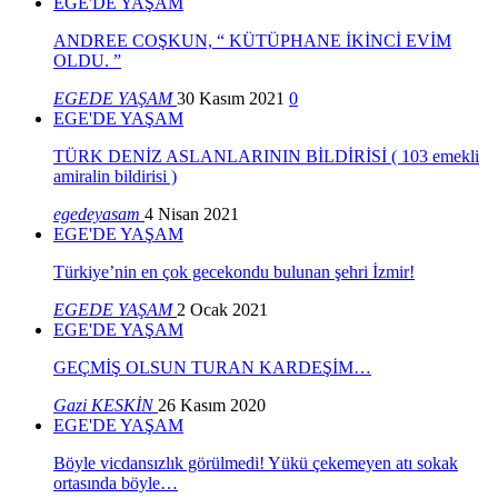
EGE'DE YAŞAM
ANDREE COŞKUN, “ KÜTÜPHANE İKİNCİ EVİM
OLDU. ”
EGEDE YAŞAM
30 Kasım 2021
0
EGE'DE YAŞAM
TÜRK DENİZ ASLANLARININ BİLDİRİSİ ( 103 emekli
amiralin bildirisi )
egedeyasam
4 Nisan 2021
EGE'DE YAŞAM
Türkiye’nin en çok gecekondu bulunan şehri İzmir!
EGEDE YAŞAM
2 Ocak 2021
EGE'DE YAŞAM
GEÇMİŞ OLSUN TURAN KARDEŞİM…
Gazi KESKİN
26 Kasım 2020
EGE'DE YAŞAM
Böyle vicdansızlık görülmedi! Yükü çekemeyen atı sokak
ortasında böyle…