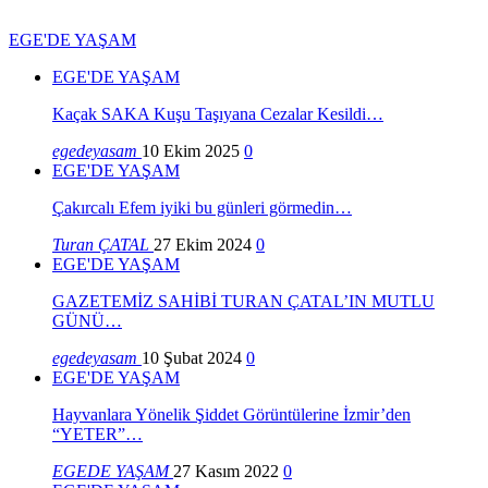
EGE'DE YAŞAM
EGE'DE YAŞAM
Kaçak SAKA Kuşu Taşıyana Cezalar Kesildi…
egedeyasam
10 Ekim 2025
0
EGE'DE YAŞAM
Çakırcalı Efem iyiki bu günleri görmedin…
Turan ÇATAL
27 Ekim 2024
0
EGE'DE YAŞAM
GAZETEMİZ SAHİBİ TURAN ÇATAL’IN MUTLU
GÜNÜ…
egedeyasam
10 Şubat 2024
0
EGE'DE YAŞAM
Hayvanlara Yönelik Şiddet Görüntülerine İzmir’den
“YETER”…
EGEDE YAŞAM
27 Kasım 2022
0