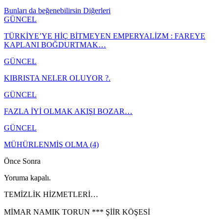
Bunları da beğenebilirsin
Diğerleri
GÜNCEL
TÜRKİYE’YE HİÇ BİTMEYEN EMPERYALİZM : FAREYE
KAPLANI BOĞDURTMAK…
GÜNCEL
KIBRISTA NELER OLUYOR ?.
GÜNCEL
FAZLA İYİ OLMAK AKIŞI BOZAR…
GÜNCEL
MÜHÜRLENMİŞ OLMA (4)
Önce
Sonra
Yoruma kapalı.
TEMİZLİK HİZMETLERİ…
MİMAR NAMIK TORUN *** ŞİİR KÖŞESİ