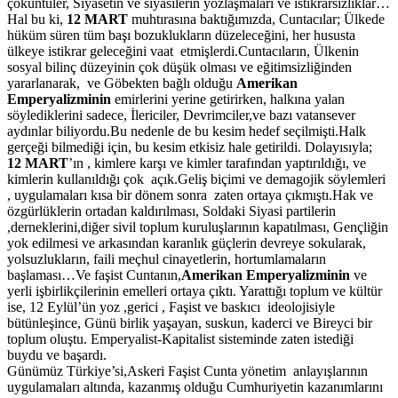
çöküntüler, Siyasetin ve siyasilerin yozlaşmaları ve istikrarsızlıklar…
Hal bu ki,
12 MART
muhtırasına baktığımızda, Cuntacılar; Ülkede
hüküm süren tüm başı bozuklukların düzeleceğini, her hususta
ülkeye istikrar geleceğini vaat etmişlerdi.Cuntacıların, Ülkenin
sosyal bilinç düzeyinin çok düşük olması ve eğitimsizliğinden
yararlanarak, ve Göbekten bağlı olduğu
Amerikan
Emperyalizminin
emirlerini yerine getirirken, halkına yalan
söylediklerini sadece, İlericiler, Devrimciler,ve bazı vatansever
aydınlar biliyordu.Bu nedenle de bu kesim hedef seçilmişti.Halk
gerçeği bilmediği için, bu kesim etkisiz hale getirildi. Dolayısıyla;
12 MART
’ın , kimlere karşı ve kimler tarafından yaptırıldığı, ve
kimlerin kullanıldığı çok açık.Geliş biçimi ve demagojik söylemleri
, uygulamaları kısa bir dönem sonra zaten ortaya çıkmıştı.Hak ve
özgürlüklerin ortadan kaldırılması, Soldaki Siyasi partilerin
,derneklerini,diğer sivil toplum kuruluşlarının kapatılması, Gençliğin
yok edilmesi ve arkasından karanlık güçlerin devreye sokularak,
yolsuzlukların, faili meçhul cinayetlerin, hortumlamaların
başlaması…Ve faşist Cuntanın,
Amerikan Emperyalizminin
ve
yerli işbirlikçilerinin emelleri ortaya çıktı. Yarattığı toplum ve kültür
ise, 12 Eylül’ün yoz ,gerici , Faşist ve baskıcı ideolojisiyle
bütünleşince, Günü birlik yaşayan, suskun, kaderci ve Bireyci bir
toplum oluştu. Emperyalist-Kapitalist sisteminde zaten istediği
buydu ve başardı.
Günümüz Türkiye’si,Askeri Faşist Cunta yönetim anlayışlarının
uygulamaları altında, kazanmış olduğu Cumhuriyetin kazanımlarını