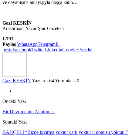
ve dayanışma anlayışıyla hoşça kalın…
Gazi KESKİN
Araştırmacı Yazar-Şair-Gazeteci
1.791
Paylaş
WhatsApp
Telegram
E-
posta
Facebook
Twitter
Linkedin
Google+
Yazdır
Gazi KESKİN
Yazılar - 64
Yorumlar - 0
Önceki Yazı
Bir Devrimcinin Anotomisi
Sonraki Yazı
BAHÇELİ “Bizde kıvırma yoktur çark yoktur u dönüşü yoktur..”