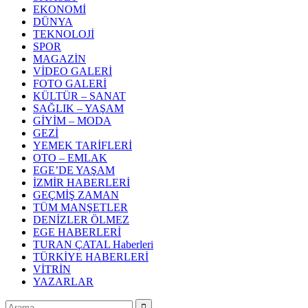
EKONOMİ
DÜNYA
TEKNOLOJİ
SPOR
MAGAZİN
VİDEO GALERİ
FOTO GALERİ
KÜLTÜR – SANAT
SAĞLIK – YAŞAM
GİYİM – MODA
GEZİ
YEMEK TARİFLERİ
OTO – EMLAK
EGE’DE YAŞAM
İZMİR HABERLERİ
GEÇMİŞ ZAMAN
TÜM MANŞETLER
DENİZLER ÖLMEZ
EGE HABERLERİ
TURAN ÇATAL Haberleri
TÜRKİYE HABERLERİ
VİTRİN
YAZARLAR