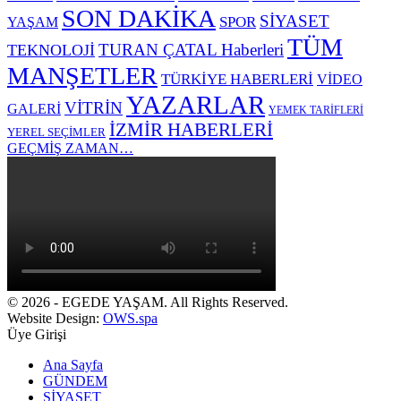
SON DAKİKA
SİYASET
SPOR
YAŞAM
TÜM
TURAN ÇATAL Haberleri
TEKNOLOJİ
MANŞETLER
TÜRKİYE HABERLERİ
VİDEO
YAZARLAR
VİTRİN
GALERİ
YEMEK TARİFLERİ
İZMİR HABERLERİ
YEREL SEÇİMLER
GEÇMİŞ ZAMAN…
© 2026 - EGEDE YAŞAM. All Rights Reserved.
Website Design:
OWS.spa
Üye Girişi
Ana Sayfa
GÜNDEM
SİYASET