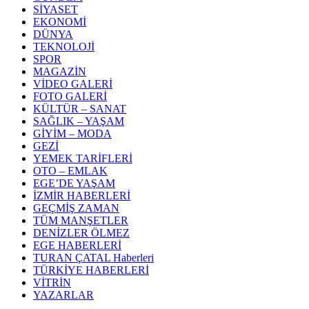
SİYASET
EKONOMİ
DÜNYA
TEKNOLOJİ
SPOR
MAGAZİN
VİDEO GALERİ
FOTO GALERİ
KÜLTÜR – SANAT
SAĞLIK – YAŞAM
GİYİM – MODA
GEZİ
YEMEK TARİFLERİ
OTO – EMLAK
EGE’DE YAŞAM
İZMİR HABERLERİ
GEÇMİŞ ZAMAN
TÜM MANŞETLER
DENİZLER ÖLMEZ
EGE HABERLERİ
TURAN ÇATAL Haberleri
TÜRKİYE HABERLERİ
VİTRİN
YAZARLAR