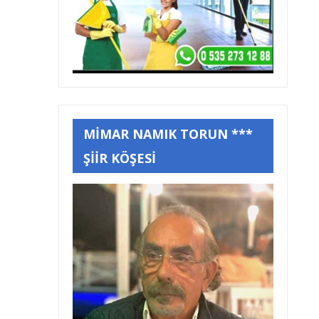
MİMAR NAMIK TORUN ***
ŞİİR KÖŞESİ