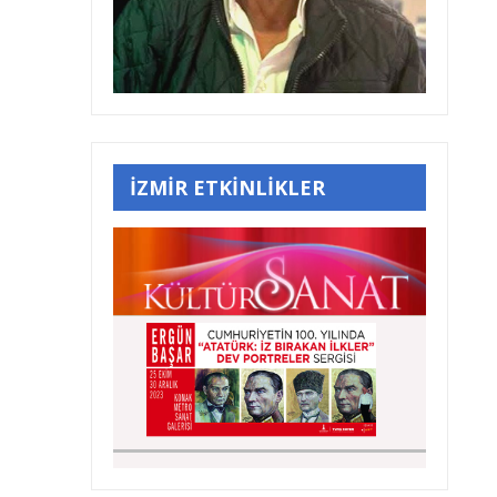
İZMİR ETKİNLİKLER