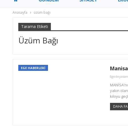
Anasayfa
üzüm bağı
Tarama Etiketi
Üzüm Bağı
Manisal
EGE HABERLERİ
Egedeyasa
MANİSA'nın
yakın olan
kiloyu geç
DAHA FA