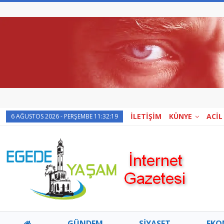
İLETİŞİM
KÜNYE
ACİL
6 AĞUSTOS 2026 - PERŞEMBE 11:32:19
GÜNDEM
SİYASET
EKO