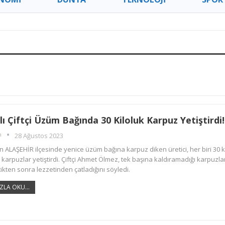
ı Çiftçi Üzüm Bağında 30 Kiloluk Karpuz Yetiştirdi!
m
28 Ağustos 2023
 ALAŞEHİR ilçesinde yenice üzüm bağına karpuz diken üretici, her biri 30 k
 karpuzlar yetiştirdi. Çiftçi Ahmet Ölmez, tek başına kaldıramadığı karpuzla
tikten sonra lezzetinden çatladığını söyledi.
ZLA OKU...