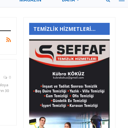
TEMİZLİK HİZMETLERİ…
0
iloya
rın 30