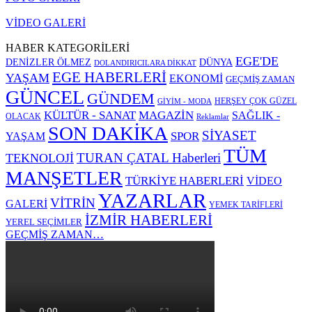
VİDEO GALERİ
HABER KATEGORİLERİ
EGE'DE
DENİZLER ÖLMEZ
DÜNYA
DOLANDIRICILARA DİKKAT
EGE HABERLERİ
YAŞAM
EKONOMİ
GEÇMİŞ ZAMAN
GÜNCEL
GÜNDEM
HERŞEY ÇOK GÜZEL
GİYİM - MODA
KÜLTÜR - SANAT
MAGAZİN
SAĞLIK -
OLACAK
Reklamlar
SON DAKİKA
SİYASET
SPOR
YAŞAM
TÜM
TURAN ÇATAL Haberleri
TEKNOLOJİ
MANŞETLER
TÜRKİYE HABERLERİ
VİDEO
YAZARLAR
VİTRİN
GALERİ
YEMEK TARİFLERİ
İZMİR HABERLERİ
YEREL SEÇİMLER
GEÇMİŞ ZAMAN…