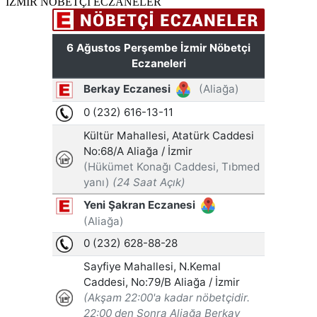
İZMİR NÖBETÇİ ECZANELER