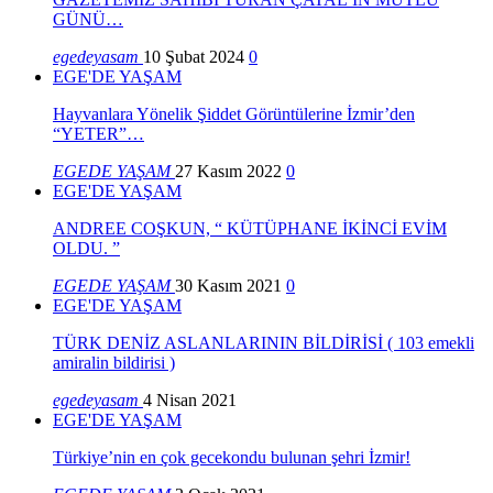
GÜNÜ…
egedeyasam
10 Şubat 2024
0
EGE'DE YAŞAM
Hayvanlara Yönelik Şiddet Görüntülerine İzmir’den
“YETER”…
EGEDE YAŞAM
27 Kasım 2022
0
EGE'DE YAŞAM
ANDREE COŞKUN, “ KÜTÜPHANE İKİNCİ EVİM
OLDU. ”
EGEDE YAŞAM
30 Kasım 2021
0
EGE'DE YAŞAM
TÜRK DENİZ ASLANLARININ BİLDİRİSİ ( 103 emekli
amiralin bildirisi )
egedeyasam
4 Nisan 2021
EGE'DE YAŞAM
Türkiye’nin en çok gecekondu bulunan şehri İzmir!