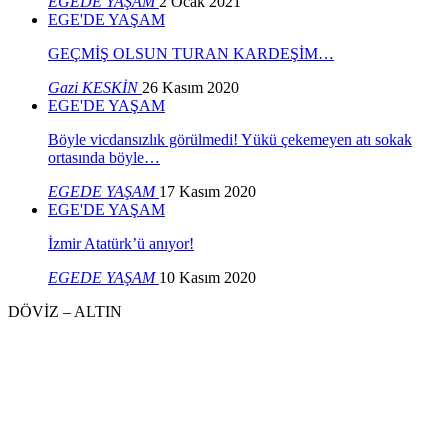
EGEDE YAŞAM
2 Ocak 2021
EGE'DE YAŞAM
GEÇMİŞ OLSUN TURAN KARDEŞİM…
Gazi KESKİN
26 Kasım 2020
EGE'DE YAŞAM
Böyle vicdansızlık görülmedi! Yükü çekemeyen atı sokak
ortasında böyle…
EGEDE YAŞAM
17 Kasım 2020
EGE'DE YAŞAM
İzmir Atatürk’ü anıyor!
EGEDE YAŞAM
10 Kasım 2020
DÖVİZ – ALTIN