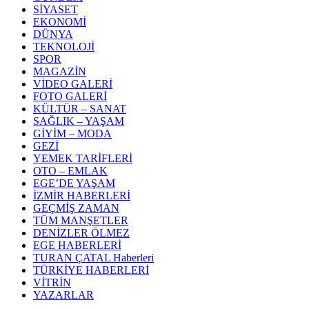
SİYASET
EKONOMİ
DÜNYA
TEKNOLOJİ
SPOR
MAGAZİN
VİDEO GALERİ
FOTO GALERİ
KÜLTÜR – SANAT
SAĞLIK – YAŞAM
GİYİM – MODA
GEZİ
YEMEK TARİFLERİ
OTO – EMLAK
EGE’DE YAŞAM
İZMİR HABERLERİ
GEÇMİŞ ZAMAN
TÜM MANŞETLER
DENİZLER ÖLMEZ
EGE HABERLERİ
TURAN ÇATAL Haberleri
TÜRKİYE HABERLERİ
VİTRİN
YAZARLAR