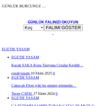
GÜNLÜK BURCUNUZ …
GÜNLÜK FALINIZI OKUYUN
..
.
EGE'DE YAŞAM
EGE'DE YAŞAM
Kaçak SAKA Kuşu Taşıyana Cezalar Kesildi…
egedeyasam
10 Ekim 2025
0
EGE'DE YAŞAM
Çakırcalı Efem iyiki bu günleri görmedin…
Turan ÇATAL
27 Ekim 2024
0
EGE'DE YAŞAM
GAZETEMİZ SAHİBİ TURAN ÇATAL’IN MUTLU