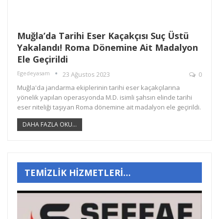
Muğla’da Tarihi Eser Kaçakçısı Suç Üstü
Yakalandı! Roma Dönemine Ait Madalyon
Ele Geçirildi
Egedeyasam
23 Ağustos 2023
0
Muğla'da jandarma ekiplerinin tarihi eser kaçakçılarına
yönelik yapılan operasyonda M.D. isimli şahsın elinde tarihi
eser niteliği taşıyan Roma dönemine ait madalyon ele geçirildi.
DAHA FAZLA OKU...
TEMİZLİK HİZMETLERİ…