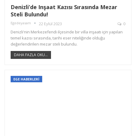
Denizli’de Inşaat Kazısı Sırasında Mezar
Steli Bulundu!
Egedeyasam
22 Eylül 2023
0
Denizli'nin Merkezefendi ilçesinde bir villa inşaatı için yapılan
temel kazısı sırasında, tarihi eser niteliğinde olduğu
değerlendirilen mezar steli bulundu.
DAHA FAZLA OKU...
EGE HABERLERİ