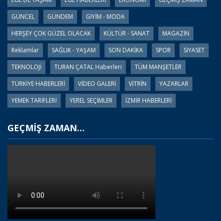
GÜNCEL
GÜNDEM
GİYİM - MODA
HERŞEY ÇOK GÜZEL OLACAK
KÜLTÜR - SANAT
MAGAZİN
Reklamlar
SAĞLIK - YAŞAM
SON DAKİKA
SPOR
SİYASET
TEKNOLOJİ
TURAN ÇATAL Haberleri
TÜM MANŞETLER
TÜRKİYE HABERLERİ
VİDEO GALERİ
VİTRİN
YAZARLAR
YEMEK TARİFLERİ
YEREL SEÇİMLER
İZMİR HABERLERİ
GEÇMİŞ ZAMAN…