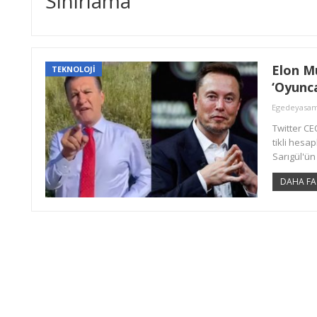
Sınırlama
Elon Mu
TEKNOLOJİ
‘Oyunc
Egedeyasa
Twitter CE
tikli hesap
Sarıgül'ün
DAHA FA