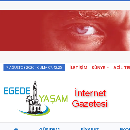
İLETİŞİM
KÜNYE
ACİL T
7 AĞUSTOS 2026 - CUMA 07:42:25
GÜNDEM
SİYASET
EKO