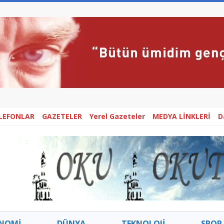
ELEFONLAR
GAZETELER
Yerel Gazeteler
MEDYA LİNKLERİ
D
NOMİ
DÜNYA
TEKNOLOJİ
SPOR