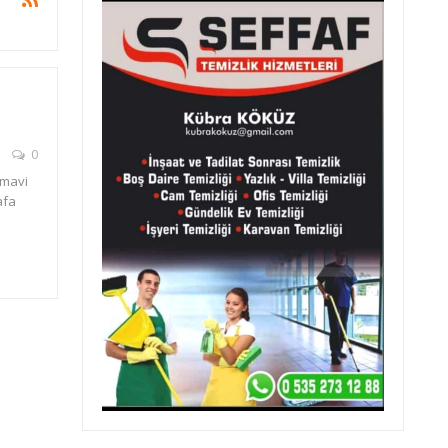
0
 mavi
afa