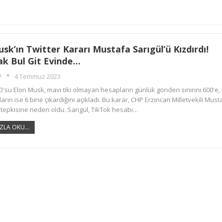
sk’ın Twitter Kararı Mustafa Sarıgül’ü Kızdırdı!
ak Bul Git Evinde…
m
4 Temmuz 2023
O'su Elon Musk, mavi tiki olmayan hesapların günlük gönderi sınırını 600'e,
ların ise 6 bine çıkardığını açıkladı. Bu karar, CHP Erzincan Milletvekili Must
 tepkisine neden oldu. Sarıgül, TikTok hesabı…
ZLA OKU...