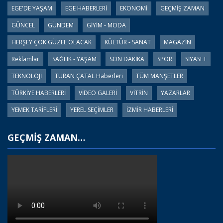
EGE'DE YAŞAM
EGE HABERLERİ
EKONOMİ
GEÇMİŞ ZAMAN
GÜNCEL
GÜNDEM
GİYİM - MODA
HERŞEY ÇOK GÜZEL OLACAK
KÜLTÜR - SANAT
MAGAZİN
Reklamlar
SAĞLIK - YAŞAM
SON DAKİKA
SPOR
SİYASET
TEKNOLOJİ
TURAN ÇATAL Haberleri
TÜM MANŞETLER
TÜRKİYE HABERLERİ
VİDEO GALERİ
VİTRİN
YAZARLAR
YEMEK TARİFLERİ
YEREL SEÇİMLER
İZMİR HABERLERİ
GEÇMİŞ ZAMAN…