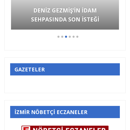
DENİZ GEZMİŞ’İN İDAM
SEHPASINDA SON İSTEĞİ
GAZETELER
İZMİR NÖBETÇİ ECZANELER