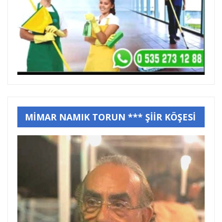
MİMAR NAMIK TORUN *** ŞİİR KÖŞESİ