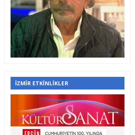
İZMİR ETKİNLİKLER