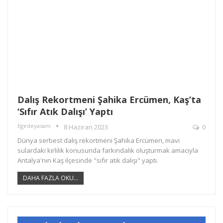
Dalış Rekortmeni Şahika Ercümen, Kaş’ta
‘sıfır Atık Dalışı’ Yaptı
Egedeyasam
8 Haziran 2023
0
Dünya serbest dalış rekortmeni Şahika Ercümen, mavi
sulardaki kirlilik konusunda farkındalık oluşturmak amacıyla
Antalya'nın Kaş ilçesinde "sıfır atık dalışı" yaptı.
DAHA FAZLA OKU...