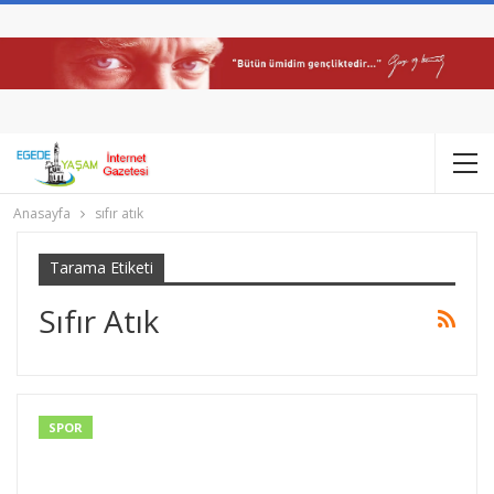
Anasayfa
sıfır atık
Tarama Etiketi
Sıfır Atık
SPOR