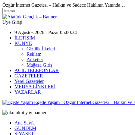
Özgür İnternet Gazetesi – Halkın ve Sadece Haklının Yanında…
Üye Girişi
9 Ağustos 2026 - Pazar 05:00:34
İLETİŞİM
KÜNYE
Gizlilik İlkeleri
Reklam
Anketler
Mağaza Giriş
ACİL TELEFONLAR
GAZETELER
Yerel Gazeteler
MEDYA LİNKLERİ
YAZARLAR
Egede Yaşam - Özgür İnternet Gazetesi – Halkın ve
Ana Sayfa
GÜNDEM
SİYASET