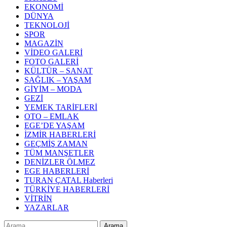
EKONOMİ
DÜNYA
TEKNOLOJİ
SPOR
MAGAZİN
VİDEO GALERİ
FOTO GALERİ
KÜLTÜR – SANAT
SAĞLIK – YAŞAM
GİYİM – MODA
GEZİ
YEMEK TARİFLERİ
OTO – EMLAK
EGE’DE YAŞAM
İZMİR HABERLERİ
GEÇMİŞ ZAMAN
TÜM MANŞETLER
DENİZLER ÖLMEZ
EGE HABERLERİ
TURAN ÇATAL Haberleri
TÜRKİYE HABERLERİ
VİTRİN
YAZARLAR