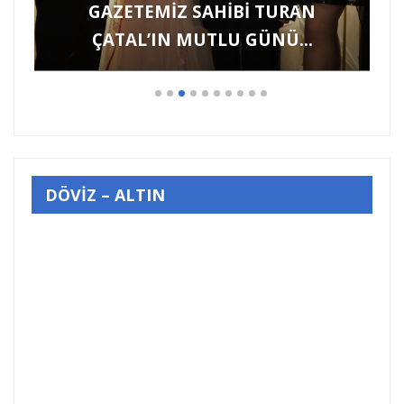
Hayvanlara Yönelik Şiddet
Görüntülerine İzmir’den “YETER”…
DÖVİZ – ALTIN