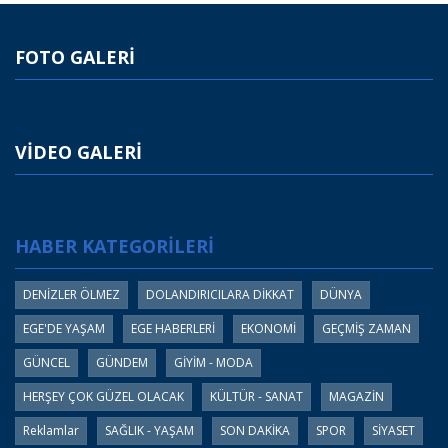
FOTO GALERİ
VİDEO GALERİ
HABER KATEGORİLERİ
DENİZLER ÖLMEZ
DOLANDIRICILARA DİKKAT
DÜNYA
EGE'DE YAŞAM
EGE HABERLERİ
EKONOMİ
GEÇMİŞ ZAMAN
GÜNCEL
GÜNDEM
GİYİM - MODA
HERŞEY ÇOK GÜZEL OLACAK
KÜLTÜR - SANAT
MAGAZİN
Reklamlar
SAĞLIK - YAŞAM
SON DAKİKA
SPOR
SİYASET