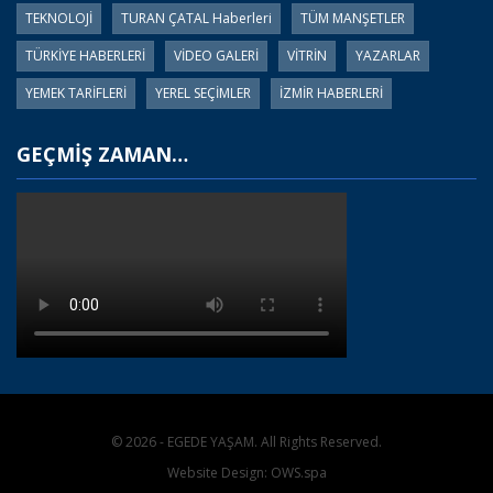
TEKNOLOJİ
TURAN ÇATAL Haberleri
TÜM MANŞETLER
TÜRKİYE HABERLERİ
VİDEO GALERİ
VİTRİN
YAZARLAR
YEMEK TARİFLERİ
YEREL SEÇİMLER
İZMİR HABERLERİ
GEÇMİŞ ZAMAN…
© 2026 - EGEDE YAŞAM. All Rights Reserved.
Website Design:
OWS.spa