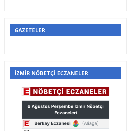
GAZETELER
İZMİR NÖBETÇİ ECZANELER