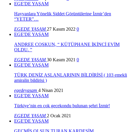
EGE'DE YAŞAM
Hayvanlara Yönelik Şiddet Görüntülerine İzmir’den
“YETER”…
EGEDE YAŞAM
27 Kasım 2022
0
EGE'DE YAŞAM
ANDREE COŞKUN, “ KÜTÜPHANE İKİNCİ EVİM
OLDU. ”
EGEDE YAŞAM
30 Kasım 2021
0
EGE'DE YAŞAM
TÜRK DENİZ ASLANLARININ BİLDİRİSİ ( 103 emekli
amiralin bildirisi )
egedeyasam
4 Nisan 2021
EGE'DE YAŞAM
Türkiye’nin en çok gecekondu bulunan şehri İzmir!
EGEDE YAŞAM
2 Ocak 2021
EGE'DE YAŞAM
GEÇMİŞ OLSUN TURAN KARDEŞİM…