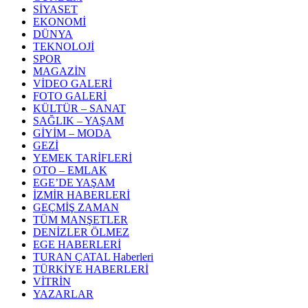
SİYASET
EKONOMİ
DÜNYA
TEKNOLOJİ
SPOR
MAGAZİN
VİDEO GALERİ
FOTO GALERİ
KÜLTÜR – SANAT
SAĞLIK – YAŞAM
GİYİM – MODA
GEZİ
YEMEK TARİFLERİ
OTO – EMLAK
EGE’DE YAŞAM
İZMİR HABERLERİ
GEÇMİŞ ZAMAN
TÜM MANŞETLER
DENİZLER ÖLMEZ
EGE HABERLERİ
TURAN ÇATAL Haberleri
TÜRKİYE HABERLERİ
VİTRİN
YAZARLAR