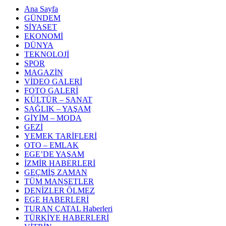
Ana Sayfa
GÜNDEM
SİYASET
EKONOMİ
DÜNYA
TEKNOLOJİ
SPOR
MAGAZİN
VİDEO GALERİ
FOTO GALERİ
KÜLTÜR – SANAT
SAĞLIK – YAŞAM
GİYİM – MODA
GEZİ
YEMEK TARİFLERİ
OTO – EMLAK
EGE’DE YAŞAM
İZMİR HABERLERİ
GEÇMİŞ ZAMAN
TÜM MANŞETLER
DENİZLER ÖLMEZ
EGE HABERLERİ
TURAN ÇATAL Haberleri
TÜRKİYE HABERLERİ