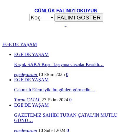
GÜNLÜK FALINIZI OKUYUN
..
.
EGE'DE YAŞAM
EGE'DE YAŞAM
Kaçak SAKA Kuşu Taşıyana Cezalar Kesildi…
egedeyasam
10 Ekim 2025
0
EGE'DE YAŞAM
Çakırcalı Efem iyiki bu günleri görmedin…
Turan ÇATAL
27 Ekim 2024
0
EGE'DE YAŞAM
GAZETEMİZ SAHİBİ TURAN ÇATAL’IN MUTLU
GÜNÜ…
egedeyasam
10 Şubat 2024
0