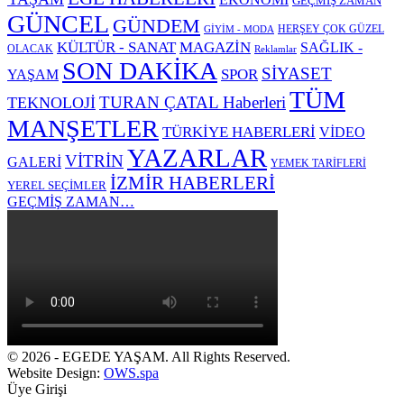
GEÇMİŞ ZAMAN
GÜNCEL
GÜNDEM
HERŞEY ÇOK GÜZEL
GİYİM - MODA
KÜLTÜR - SANAT
MAGAZİN
SAĞLIK -
OLACAK
Reklamlar
SON DAKİKA
SİYASET
SPOR
YAŞAM
TÜM
TURAN ÇATAL Haberleri
TEKNOLOJİ
MANŞETLER
TÜRKİYE HABERLERİ
VİDEO
YAZARLAR
VİTRİN
GALERİ
YEMEK TARİFLERİ
İZMİR HABERLERİ
YEREL SEÇİMLER
GEÇMİŞ ZAMAN…
© 2026 - EGEDE YAŞAM. All Rights Reserved.
Website Design:
OWS.spa
Üye Girişi