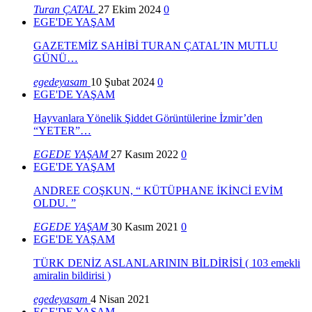
Turan ÇATAL
27 Ekim 2024
0
EGE'DE YAŞAM
GAZETEMİZ SAHİBİ TURAN ÇATAL’IN MUTLU
GÜNÜ…
egedeyasam
10 Şubat 2024
0
EGE'DE YAŞAM
Hayvanlara Yönelik Şiddet Görüntülerine İzmir’den
“YETER”…
EGEDE YAŞAM
27 Kasım 2022
0
EGE'DE YAŞAM
ANDREE COŞKUN, “ KÜTÜPHANE İKİNCİ EVİM
OLDU. ”
EGEDE YAŞAM
30 Kasım 2021
0
EGE'DE YAŞAM
TÜRK DENİZ ASLANLARININ BİLDİRİSİ ( 103 emekli
amiralin bildirisi )
egedeyasam
4 Nisan 2021
EGE'DE YAŞAM