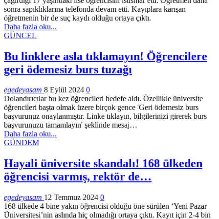
çağırdığı 17 yaşındaki lise öğrencisini istismar etti. Öğretmen daha
sonra sapıklıklarına telefonda devam etti. Kayıplara karışan
öğretmenin bir de suç kaydı olduğu ortaya çıktı.
Daha fazla oku...
GÜNCEL
Bu linklere asla tıklamayın! Öğrencilere
geri ödemesiz burs tuzağı
egedeyasam
8 Eylül 2024
0
Dolandırıcılar bu kez öğrencileri hedefe aldı. Özellikle üniversite
öğrencileri başta olmak üzere birçok gence 'Geri ödemesiz burs
başvurunuz onaylanmıştır. Linke tıklayın, bilgilerinizi girerek burs
başvurunuzu tamamlayın' şeklinde mesaj…
Daha fazla oku...
GÜNDEM
Hayali üniversite skandalı! 168 ülkeden
öğrencisi varmış, rektör de…
egedeyasam
12 Temmuz 2024
0
168 ülkede 4 bine yakın öğrencisi olduğu öne sürülen ‘Yeni Pazar
Üniversitesi’nin aslında hiç olmadığı ortaya çıktı. Kayıt için 2-4 bin