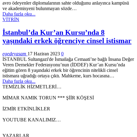
avro ödeyenler diplomalarının sahte olduğunu anlayınca kampüsü
ve akademisyeni bulunmayan sözde…
Daha fazla oku...
VİTRİN
İstanbul’da Kur’an Kursu’nda 8
yaşındaki erkek öğrenciye cinsel istismar
egedeyasam
17 Haziran 2023
0
İSTANBUL Sultangazi'de İsmailağa Cemaati’ne bağlı İnsana Değer
Veren Dernekler Federasyonu’nun (İDDEF) Kur’an Kursu’nda
eğitim gören 8 yaşındaki erkek bir öğrencinin nitelikli cinsel
istismara uğradığı ortaya çıktı. Mahkeme, kurs hocasına…
Daha fazla oku...
TEMİZLİK HİZMETLERİ…
MİMAR NAMIK TORUN *** ŞİİR KÖŞESİ
İZMİR ETKİNLİKLER
YOUTUBE KANALIMIZ…
YAZARLAR