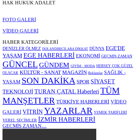
HAK HUKUK ADALET
FOTO GALERİ
VİDEO GALERİ
HABER KATEGORİLERİ
EGE'DE
DENİZLER ÖLMEZ
DÜNYA
DOLANDIRICILARA DİKKAT
EGE HABERLERİ
YAŞAM
EKONOMİ
GEÇMİŞ ZAMAN
GÜNCEL
GÜNDEM
HERŞEY ÇOK GÜZEL
GİYİM - MODA
KÜLTÜR - SANAT
MAGAZİN
SAĞLIK -
OLACAK
Reklamlar
SON DAKİKA
SİYASET
SPOR
YAŞAM
TÜM
TURAN ÇATAL Haberleri
TEKNOLOJİ
MANŞETLER
TÜRKİYE HABERLERİ
VİDEO
YAZARLAR
VİTRİN
GALERİ
YEMEK TARİFLERİ
İZMİR HABERLERİ
YEREL SEÇİMLER
GEÇMİŞ ZAMAN…