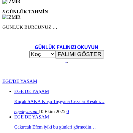
5 GÜNLÜK TAHMİN
GÜNLÜK BURCUNUZ …
GÜNLÜK FALINIZI OKUYUN
..
.
EGE'DE YAŞAM
EGE'DE YAŞAM
Kaçak SAKA Kuşu Taşıyana Cezalar Kesildi…
egedeyasam
10 Ekim 2025
0
EGE'DE YAŞAM
Çakırcalı Efem iyiki bu günleri görmedin…