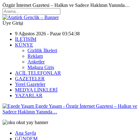
Özgür İnternet Gazetesi – Halkın ve Sadece Haklının Yanında…
Üye Girişi
9 Ağustos 2026 - Pazar 03:54:38
İLETİŞİM
KÜNYE
Gizlilik İlkeleri
Reklam
Anketler
Mağaza Giriş
ACİL TELEFONLAR
GAZETELER
Yerel Gazeteler
MEDYA LİNKLERİ
YAZARLAR
Egede Yaşam - Özgür İnternet Gazetesi – Halkın ve
Sadece Haklının Yanında…
Ana Sayfa
GÜNDEM