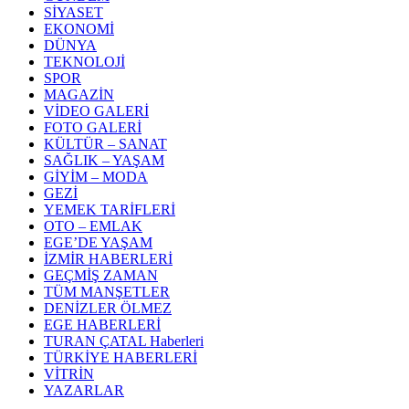
SİYASET
EKONOMİ
DÜNYA
TEKNOLOJİ
SPOR
MAGAZİN
VİDEO GALERİ
FOTO GALERİ
KÜLTÜR – SANAT
SAĞLIK – YAŞAM
GİYİM – MODA
GEZİ
YEMEK TARİFLERİ
OTO – EMLAK
EGE’DE YAŞAM
İZMİR HABERLERİ
GEÇMİŞ ZAMAN
TÜM MANŞETLER
DENİZLER ÖLMEZ
EGE HABERLERİ
TURAN ÇATAL Haberleri
TÜRKİYE HABERLERİ
VİTRİN
YAZARLAR