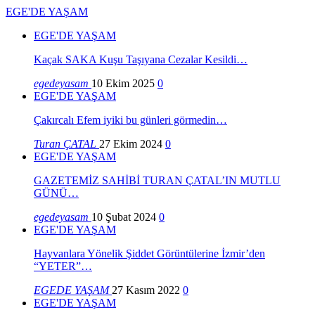
EGE'DE YAŞAM
EGE'DE YAŞAM
Kaçak SAKA Kuşu Taşıyana Cezalar Kesildi…
egedeyasam
10 Ekim 2025
0
EGE'DE YAŞAM
Çakırcalı Efem iyiki bu günleri görmedin…
Turan ÇATAL
27 Ekim 2024
0
EGE'DE YAŞAM
GAZETEMİZ SAHİBİ TURAN ÇATAL’IN MUTLU
GÜNÜ…
egedeyasam
10 Şubat 2024
0
EGE'DE YAŞAM
Hayvanlara Yönelik Şiddet Görüntülerine İzmir’den
“YETER”…
EGEDE YAŞAM
27 Kasım 2022
0
EGE'DE YAŞAM