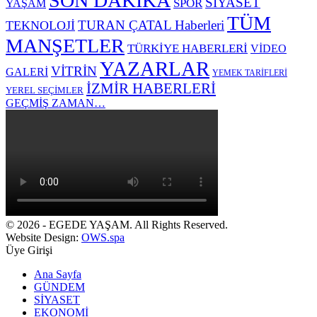
SON DAKİKA
SİYASET
SPOR
YAŞAM
TÜM
TURAN ÇATAL Haberleri
TEKNOLOJİ
MANŞETLER
TÜRKİYE HABERLERİ
VİDEO
YAZARLAR
VİTRİN
GALERİ
YEMEK TARİFLERİ
İZMİR HABERLERİ
YEREL SEÇİMLER
GEÇMİŞ ZAMAN…
© 2026 - EGEDE YAŞAM. All Rights Reserved.
Website Design:
OWS.spa
Üye Girişi
Ana Sayfa
GÜNDEM
SİYASET
EKONOMİ