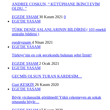
ANDREE COŞKUN, “ KÜTÜPHANE İKİNCİ EVİM
OLDU. ”
EGEDE YAŞAM
30 Kasım 2021
0
EGE'DE YAŞAM
TÜRK DENİZ ASLANLARININ BİLDİRİSİ ( 103 emekli
amiralin bildirisi )
egedeyasam
4 Nisan 2021
EGE'DE YAŞAM
Türkiye’nin en çok gecekondu bulunan şehri İzmir!
EGEDE YAŞAM
2 Ocak 2021
EGE'DE YAŞAM
GEÇMİŞ OLSUN TURAN KARDEŞİM…
Gazi KESKİN
26 Kasım 2020
EGE'DE YAŞAM
Böyle vicdansızlık görülmedi! Yükü çekemeyen atı sokak
ortasında böyle…