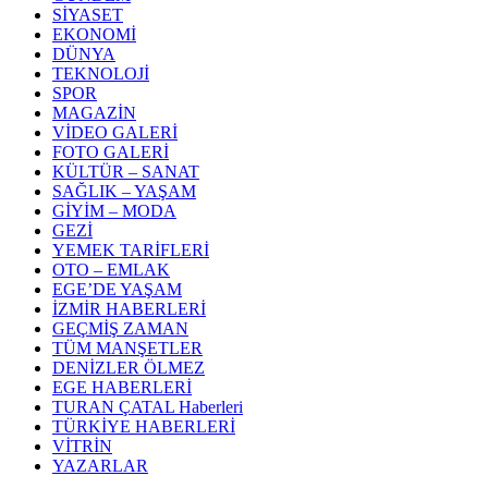
SİYASET
EKONOMİ
DÜNYA
TEKNOLOJİ
SPOR
MAGAZİN
VİDEO GALERİ
FOTO GALERİ
KÜLTÜR – SANAT
SAĞLIK – YAŞAM
GİYİM – MODA
GEZİ
YEMEK TARİFLERİ
OTO – EMLAK
EGE’DE YAŞAM
İZMİR HABERLERİ
GEÇMİŞ ZAMAN
TÜM MANŞETLER
DENİZLER ÖLMEZ
EGE HABERLERİ
TURAN ÇATAL Haberleri
TÜRKİYE HABERLERİ
VİTRİN
YAZARLAR