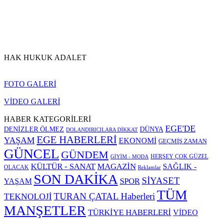
HAK HUKUK ADALET
FOTO GALERİ
VİDEO GALERİ
HABER KATEGORİLERİ
EGE'DE
DENİZLER ÖLMEZ
DÜNYA
DOLANDIRICILARA DİKKAT
EGE HABERLERİ
YAŞAM
EKONOMİ
GEÇMİŞ ZAMAN
GÜNCEL
GÜNDEM
HERŞEY ÇOK GÜZEL
GİYİM - MODA
KÜLTÜR - SANAT
MAGAZİN
SAĞLIK -
OLACAK
Reklamlar
SON DAKİKA
SİYASET
SPOR
YAŞAM
TÜM
TURAN ÇATAL Haberleri
TEKNOLOJİ
MANŞETLER
TÜRKİYE HABERLERİ
VİDEO