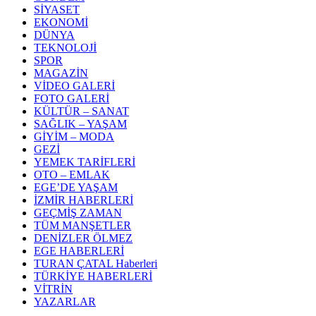
SİYASET
EKONOMİ
DÜNYA
TEKNOLOJİ
SPOR
MAGAZİN
VİDEO GALERİ
FOTO GALERİ
KÜLTÜR – SANAT
SAĞLIK – YAŞAM
GİYİM – MODA
GEZİ
YEMEK TARİFLERİ
OTO – EMLAK
EGE’DE YAŞAM
İZMİR HABERLERİ
GEÇMİŞ ZAMAN
TÜM MANŞETLER
DENİZLER ÖLMEZ
EGE HABERLERİ
TURAN ÇATAL Haberleri
TÜRKİYE HABERLERİ
VİTRİN
YAZARLAR