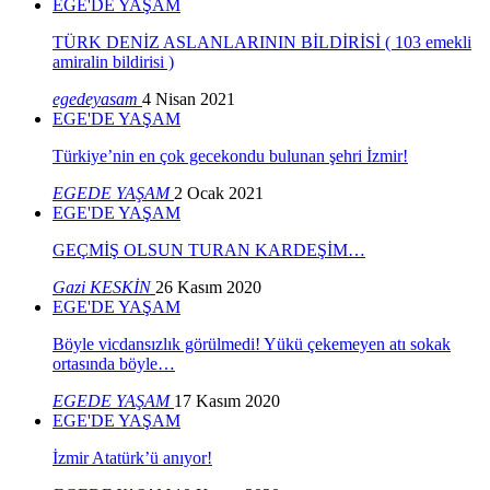
EGE'DE YAŞAM
TÜRK DENİZ ASLANLARININ BİLDİRİSİ ( 103 emekli
amiralin bildirisi )
egedeyasam
4 Nisan 2021
EGE'DE YAŞAM
Türkiye’nin en çok gecekondu bulunan şehri İzmir!
EGEDE YAŞAM
2 Ocak 2021
EGE'DE YAŞAM
GEÇMİŞ OLSUN TURAN KARDEŞİM…
Gazi KESKİN
26 Kasım 2020
EGE'DE YAŞAM
Böyle vicdansızlık görülmedi! Yükü çekemeyen atı sokak
ortasında böyle…
EGEDE YAŞAM
17 Kasım 2020
EGE'DE YAŞAM
İzmir Atatürk’ü anıyor!