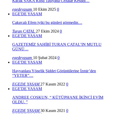
Kaçak SAKA Kuşu Taşıyana Cezalar Kesildi…
egedeyasam
10 Ekim 2025
0
EGE'DE YAŞAM
Çakırcalı Efem iyiki bu günleri görmedin…
Turan ÇATAL
27 Ekim 2024
0
EGE'DE YAŞAM
GAZETEMİZ SAHİBİ TURAN ÇATAL’IN MUTLU
GÜNÜ…
egedeyasam
10 Şubat 2024
0
EGE'DE YAŞAM
Hayvanlara Yönelik Şiddet Görüntülerine İzmir’den
“YETER”…
EGEDE YAŞAM
27 Kasım 2022
0
EGE'DE YAŞAM
ANDREE COŞKUN, “ KÜTÜPHANE İKİNCİ EVİM
OLDU. ”
EGEDE YAŞAM
30 Kasım 2021
0