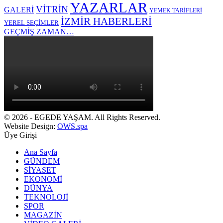
YAZARLAR
VİTRİN
GALERİ
YEMEK TARİFLERİ
İZMİR HABERLERİ
YEREL SEÇİMLER
GEÇMİŞ ZAMAN…
© 2026 - EGEDE YAŞAM. All Rights Reserved.
Website Design:
OWS.spa
Üye Girişi
Ana Sayfa
GÜNDEM
SİYASET
EKONOMİ
DÜNYA
TEKNOLOJİ
SPOR
MAGAZİN