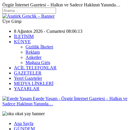
Özgür İnternet Gazetesi – Halkın ve Sadece Haklının Yanında…
Üye Girişi
8 Ağustos 2026 - Cumartesi 08:06:13
İLETİŞİM
KÜNYE
Gizlilik İlkeleri
Reklam
Anketler
Mağaza Giriş
ACİL TELEFONLAR
GAZETELER
Yerel Gazeteler
MEDYA LİNKLERİ
YAZARLAR
Egede Yaşam - Özgür İnternet Gazetesi – Halkın ve
Sadece Haklının Yanında…
Ana Sayfa
GÜNDEM