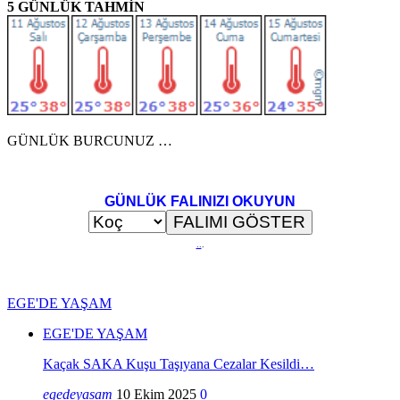
5 GÜNLÜK TAHMİN
GÜNLÜK BURCUNUZ …
GÜNLÜK FALINIZI OKUYUN
..
.
EGE'DE YAŞAM
EGE'DE YAŞAM
Kaçak SAKA Kuşu Taşıyana Cezalar Kesildi…
egedeyasam
10 Ekim 2025
0