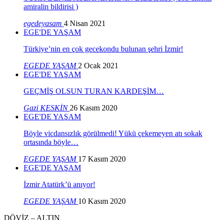
amiralin bildirisi )
egedeyasam
4 Nisan 2021
EGE'DE YAŞAM
Türkiye’nin en çok gecekondu bulunan şehri İzmir!
EGEDE YAŞAM
2 Ocak 2021
EGE'DE YAŞAM
GEÇMİŞ OLSUN TURAN KARDEŞİM…
Gazi KESKİN
26 Kasım 2020
EGE'DE YAŞAM
Böyle vicdansızlık görülmedi! Yükü çekemeyen atı sokak
ortasında böyle…
EGEDE YAŞAM
17 Kasım 2020
EGE'DE YAŞAM
İzmir Atatürk’ü anıyor!
EGEDE YAŞAM
10 Kasım 2020
DÖVİZ – ALTIN