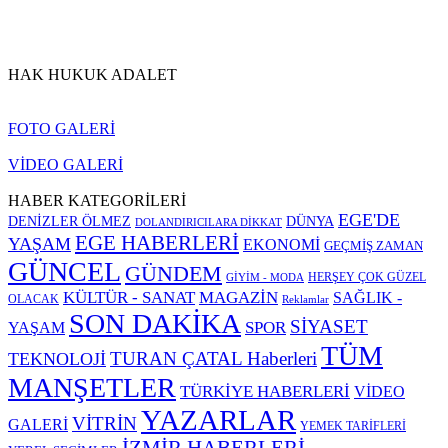
HAK HUKUK ADALET
FOTO GALERİ
VİDEO GALERİ
HABER KATEGORİLERİ
EGE'DE
DENİZLER ÖLMEZ
DÜNYA
DOLANDIRICILARA DİKKAT
EGE HABERLERİ
YAŞAM
EKONOMİ
GEÇMİŞ ZAMAN
GÜNCEL
GÜNDEM
HERŞEY ÇOK GÜZEL
GİYİM - MODA
KÜLTÜR - SANAT
MAGAZİN
SAĞLIK -
OLACAK
Reklamlar
SON DAKİKA
SİYASET
SPOR
YAŞAM
TÜM
TURAN ÇATAL Haberleri
TEKNOLOJİ
MANŞETLER
TÜRKİYE HABERLERİ
VİDEO
YAZARLAR
VİTRİN
GALERİ
YEMEK TARİFLERİ