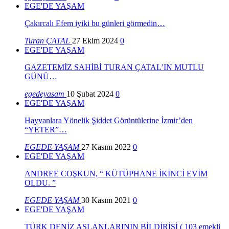
EGE'DE YAŞAM
Çakırcalı Efem iyiki bu günleri görmedin…
Turan ÇATAL
27 Ekim 2024
0
EGE'DE YAŞAM
GAZETEMİZ SAHİBİ TURAN ÇATAL’IN MUTLU
GÜNÜ…
egedeyasam
10 Şubat 2024
0
EGE'DE YAŞAM
Hayvanlara Yönelik Şiddet Görüntülerine İzmir’den
“YETER”…
EGEDE YAŞAM
27 Kasım 2022
0
EGE'DE YAŞAM
ANDREE COŞKUN, “ KÜTÜPHANE İKİNCİ EVİM
OLDU. ”
EGEDE YAŞAM
30 Kasım 2021
0
EGE'DE YAŞAM
TÜRK DENİZ ASLANLARININ BİLDİRİSİ ( 103 emekli