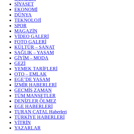
SİYASET
EKONOMİ
DÜNYA
TEKNOLOJİ
SPOR
MAGAZİN
VİDEO GALERİ
FOTO GALERİ
KÜLTÜR – SANAT
SAĞLIK – YAŞAM
GİYİM – MODA
GEZİ
YEMEK TARİFLERİ
OTO – EMLAK
EGE’DE YAŞAM
İZMİR HABERLERİ
GEÇMİŞ ZAMAN
TÜM MANŞETLER
DENİZLER ÖLMEZ
EGE HABERLERİ
TURAN ÇATAL Haberleri
TÜRKİYE HABERLERİ
VİTRİN
YAZARLAR