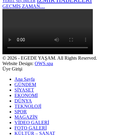
İZMİR HABERLERİ
YEREL SEÇİMLER
GEÇMİŞ ZAMAN…
© 2026 - EGEDE YAŞAM. All Rights Reserved.
Website Design:
OWS.spa
Üye Girişi
Ana Sayfa
GÜNDEM
SİYASET
EKONOMİ
DÜNYA
TEKNOLOJİ
SPOR
MAGAZİN
VİDEO GALERİ
FOTO GALERİ
KÜLTÜR – SANAT