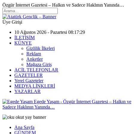
Özgür İnternet Gazetesi – Halkın ve Sadece Haklının Yanında…
Üye Girişi
10 Ağustos 2026 - Pazartesi 08:17:29
İLETİŞİM
KÜNYE
Gizlilik İlkeleri
Reklam
Anketler
Mağaza Giriş
ACİL TELEFONLAR
GAZETELER
Yerel Gazeteler
MEDYA LİNKLERİ
YAZARLAR
Egede Yaşam - Özgür İnternet Gazetesi – Halkın ve
Sadece Haklının Yanında…
Ana Sayfa
GÜNDEM