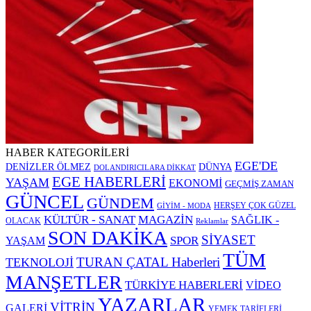
HABER KATEGORİLERİ
EGE'DE
DENİZLER ÖLMEZ
DÜNYA
DOLANDIRICILARA DİKKAT
EGE HABERLERİ
YAŞAM
EKONOMİ
GEÇMİŞ ZAMAN
GÜNCEL
GÜNDEM
HERŞEY ÇOK GÜZEL
GİYİM - MODA
KÜLTÜR - SANAT
MAGAZİN
SAĞLIK -
OLACAK
Reklamlar
SON DAKİKA
SİYASET
SPOR
YAŞAM
TÜM
TURAN ÇATAL Haberleri
TEKNOLOJİ
MANŞETLER
TÜRKİYE HABERLERİ
VİDEO
YAZARLAR
VİTRİN
GALERİ
YEMEK TARİFLERİ