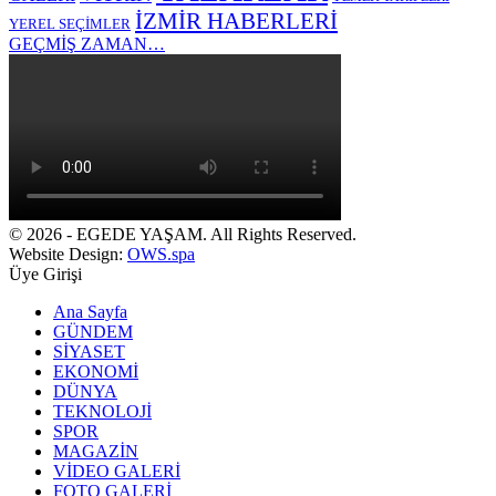
İZMİR HABERLERİ
YEREL SEÇİMLER
GEÇMİŞ ZAMAN…
© 2026 - EGEDE YAŞAM. All Rights Reserved.
Website Design:
OWS.spa
Üye Girişi
Ana Sayfa
GÜNDEM
SİYASET
EKONOMİ
DÜNYA
TEKNOLOJİ
SPOR
MAGAZİN
VİDEO GALERİ
FOTO GALERİ