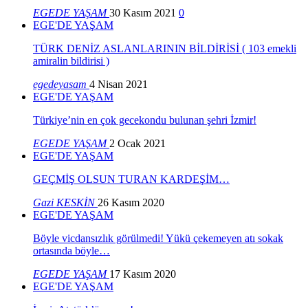
EGEDE YAŞAM
30 Kasım 2021
0
EGE'DE YAŞAM
TÜRK DENİZ ASLANLARININ BİLDİRİSİ ( 103 emekli
amiralin bildirisi )
egedeyasam
4 Nisan 2021
EGE'DE YAŞAM
Türkiye’nin en çok gecekondu bulunan şehri İzmir!
EGEDE YAŞAM
2 Ocak 2021
EGE'DE YAŞAM
GEÇMİŞ OLSUN TURAN KARDEŞİM…
Gazi KESKİN
26 Kasım 2020
EGE'DE YAŞAM
Böyle vicdansızlık görülmedi! Yükü çekemeyen atı sokak
ortasında böyle…
EGEDE YAŞAM
17 Kasım 2020
EGE'DE YAŞAM