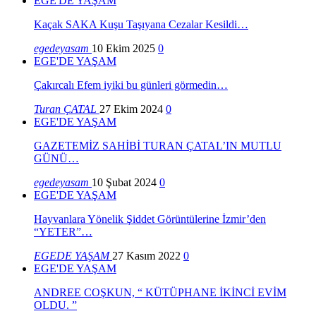
EGE'DE YAŞAM
Kaçak SAKA Kuşu Taşıyana Cezalar Kesildi…
egedeyasam
10 Ekim 2025
0
EGE'DE YAŞAM
Çakırcalı Efem iyiki bu günleri görmedin…
Turan ÇATAL
27 Ekim 2024
0
EGE'DE YAŞAM
GAZETEMİZ SAHİBİ TURAN ÇATAL’IN MUTLU
GÜNÜ…
egedeyasam
10 Şubat 2024
0
EGE'DE YAŞAM
Hayvanlara Yönelik Şiddet Görüntülerine İzmir’den
“YETER”…
EGEDE YAŞAM
27 Kasım 2022
0
EGE'DE YAŞAM
ANDREE COŞKUN, “ KÜTÜPHANE İKİNCİ EVİM
OLDU. ”