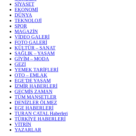
SİYASET
EKONOMİ
DÜNYA
TEKNOLOJİ
SPOR
MAGAZİN
VİDEO GALERİ
FOTO GALERİ
KÜLTÜR – SANAT
SAĞLIK – YAŞAM
GİYİM – MODA
GEZİ
YEMEK TARİFLERİ
OTO – EMLAK
EGE’DE YAŞAM
İZMİR HABERLERİ
GEÇMİŞ ZAMAN
TÜM MANŞETLER
DENİZLER ÖLMEZ
EGE HABERLERİ
TURAN ÇATAL Haberleri
TÜRKİYE HABERLERİ
VİTRİN
YAZARLAR