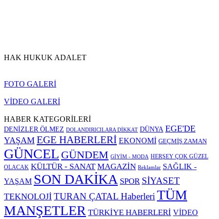
HAK HUKUK ADALET
FOTO GALERİ
VİDEO GALERİ
HABER KATEGORİLERİ
EGE'DE
DENİZLER ÖLMEZ
DÜNYA
DOLANDIRICILARA DİKKAT
EGE HABERLERİ
YAŞAM
EKONOMİ
GEÇMİŞ ZAMAN
GÜNCEL
GÜNDEM
HERŞEY ÇOK GÜZEL
GİYİM - MODA
KÜLTÜR - SANAT
MAGAZİN
SAĞLIK -
OLACAK
Reklamlar
SON DAKİKA
SİYASET
SPOR
YAŞAM
TÜM
TURAN ÇATAL Haberleri
TEKNOLOJİ
MANŞETLER
TÜRKİYE HABERLERİ
VİDEO