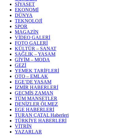
SİYASET
EKONOMİ
DÜNYA
TEKNOLOJİ
SPOR
MAGAZİN
VİDEO GALERİ
FOTO GALERİ
KÜLTÜR – SANAT
SAĞLIK – YAŞAM
GİYİM – MODA
GEZİ
YEMEK TARİFLERİ
OTO – EMLAK
EGE’DE YAŞAM
İZMİR HABERLERİ
GEÇMİŞ ZAMAN
TÜM MANŞETLER
DENİZLER ÖLMEZ
EGE HABERLERİ
TURAN ÇATAL Haberleri
TÜRKİYE HABERLERİ
VİTRİN
YAZARLAR