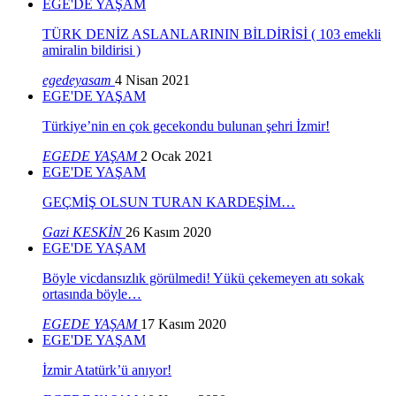
EGE'DE YAŞAM
TÜRK DENİZ ASLANLARININ BİLDİRİSİ ( 103 emekli
amiralin bildirisi )
egedeyasam
4 Nisan 2021
EGE'DE YAŞAM
Türkiye’nin en çok gecekondu bulunan şehri İzmir!
EGEDE YAŞAM
2 Ocak 2021
EGE'DE YAŞAM
GEÇMİŞ OLSUN TURAN KARDEŞİM…
Gazi KESKİN
26 Kasım 2020
EGE'DE YAŞAM
Böyle vicdansızlık görülmedi! Yükü çekemeyen atı sokak
ortasında böyle…
EGEDE YAŞAM
17 Kasım 2020
EGE'DE YAŞAM
İzmir Atatürk’ü anıyor!