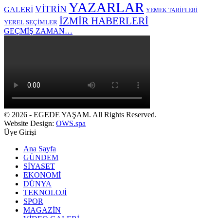
YAZARLAR
VİTRİN
GALERİ
YEMEK TARİFLERİ
İZMİR HABERLERİ
YEREL SEÇİMLER
GEÇMİŞ ZAMAN…
© 2026 - EGEDE YAŞAM. All Rights Reserved.
Website Design:
OWS.spa
Üye Girişi
Ana Sayfa
GÜNDEM
SİYASET
EKONOMİ
DÜNYA
TEKNOLOJİ
SPOR
MAGAZİN