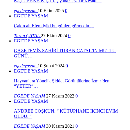
Kaçak SAKA Kuşu Taşıyana Cezalar Kesildi…
egedeyasam
10 Ekim 2025
0
EGE'DE YAŞAM
Çakırcalı Efem iyiki bu günleri görmedin…
Turan ÇATAL
27 Ekim 2024
0
EGE'DE YAŞAM
GAZETEMİZ SAHİBİ TURAN ÇATAL’IN MUTLU
GÜNÜ…
egedeyasam
10 Şubat 2024
0
EGE'DE YAŞAM
Hayvanlara Yönelik Şiddet Görüntülerine İzmir’den
“YETER”…
EGEDE YAŞAM
27 Kasım 2022
0
EGE'DE YAŞAM
ANDREE COŞKUN, “ KÜTÜPHANE İKİNCİ EVİM
OLDU. ”
EGEDE YAŞAM
30 Kasım 2021
0